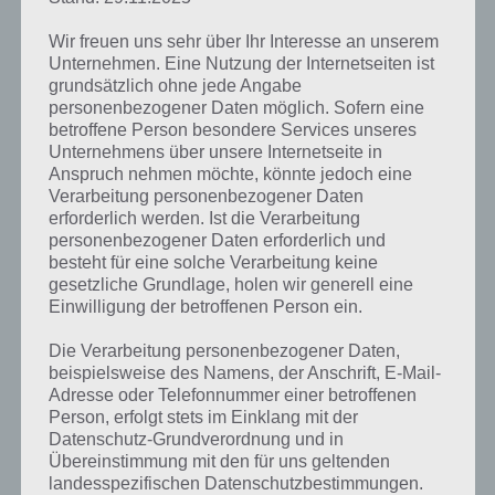
Wir freuen uns sehr über Ihr Interesse an unserem
Unternehmen. Eine Nutzung der Internetseiten ist
grundsätzlich ohne jede Angabe
Wordalot
personenbezogener Daten möglich. Sofern eine
Wordalot Lösung
Level
betroffene Person besondere Services unseres
Unternehmens über unsere Internetseite in
Zukunft, Stadt, fuenfzig, Schwebebahn, Hochhaus,
Anspruch nehmen möchte, könnte jedoch eine
Level 249
Ufo, fliegen, Baeume
Verarbeitung personenbezogener Daten
erforderlich werden. Ist die Verarbeitung
Fahrer, Flugzeug, Sonne, Rad, Zeitung, Polizist,
Level 250
personenbezogener Daten erforderlich und
Gehweg, warten, lesen, Koffer
besteht für eine solche Verarbeitung keine
gesetzliche Grundlage, holen wir generell eine
Zigarette, Stapel, Papiere, Schachtel, kleckern,
Level 251
Einwilligung der betroffenen Person ein.
tippen, Jalousie, Flasche, Stift
Die Verarbeitung personenbezogener Daten,
Haus, Drachen, Fantasie, Rosaelefant, Mond, Junge,
Level 252
beispielsweise des Namens, der Anschrift, E-Mail-
Klavier, Giraffe, sitzen, lesen, Sonne
Adresse oder Telefonnummer einer betroffenen
Kissen, Struempfe, Decke, Rotesauto, Bett,
Person, erfolgt stets im Einklang mit der
Level 253
Spielzeug, Teppich, Schuhe
Datenschutz-Grundverordnung und in
Übereinstimmung mit den für uns geltenden
Reisebus, Tag, Haus, Sonne, Berge, Mond, Ballon,
landesspezifischen Datenschutzbestimmungen.
Level 254