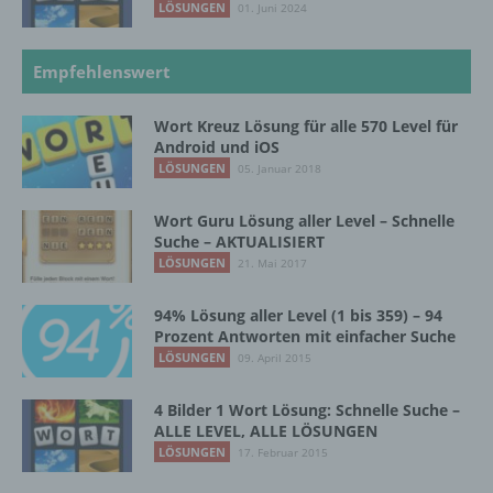
LÖSUNGEN
01. Juni 2024
Verantwortlicher
Verantwortlicher oder für die Verarbeitung
Empfehlenswert
Verantwortlicher ist die natürliche oder
juristische Person, Behörde, Einrichtung
Wort Kreuz Lösung für alle 570 Level für
oder andere Stelle, die allein oder
Android und iOS
gemeinsam mit anderen über die Zwecke
LÖSUNGEN
05. Januar 2018
und Mittel der Verarbeitung von
personenbezogenen Daten entscheidet.
Sind die Zwecke und Mittel dieser
Wort Guru Lösung aller Level – Schnelle
Suche – AKTUALISIERT
Verarbeitung durch das Unionsrecht oder
das Recht der Mitgliedstaaten vorgegeben,
LÖSUNGEN
21. Mai 2017
so kann der Verantwortliche
beziehungsweise können die bestimmten
94% Lösung aller Level (1 bis 359) – 94
Kriterien seiner Benennung nach dem
Prozent Antworten mit einfacher Suche
Unionsrecht oder dem Recht der
LÖSUNGEN
09. April 2015
Mitgliedstaaten vorgesehen werden.
4 Bilder 1 Wort Lösung: Schnelle Suche –
ALLE LEVEL, ALLE LÖSUNGEN
h) Auftragsverarbeiter
LÖSUNGEN
17. Februar 2015