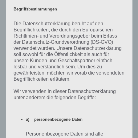
Begriffsbestimmungen
Auf WhatsApp teilen
Teilen auf Facebook
Die Datenschutzerklärung beruht auf den
Begrifflichkeiten, die durch den Europäischen
Richtlinien- und Verordnungsgeber beim Erlass
Tweet auf Twitter
der Datenschutz-Grundverordnung (DS-GVO)
verwendet wurden. Unsere Datenschutzerklärung
soll sowohl für die Öffentlichkeit als auch für
unsere Kunden und Geschäftspartner einfach
Nächster Artikel in dieser Serie
lesbar und verständlich sein. Um dies zu
gewährleisten, möchten wir vorab die verwendeten
Begrifflichkeiten erläutern.
Mehr Artikel hier auf Touchportal
Wir verwenden in dieser Datenschutzerklärung
unter anderem die folgenden Begriffe:
a) personenbezogene Daten
Personenbezogene Daten sind alle