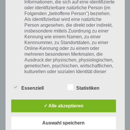
Informationen, die sich auf eine identifizierte
oder identifizierbare natürliche Person (im
Folgenden „betroffene Person") beziehen.
Als identifizierbar wird eine natürliche
Person angesehen, die direkt oder indirekt,
0
KOMMENTARE
insbesondere mittels Zuordnung zu einer
Kennung wie einem Namen, zu einer
Kennnummer, zu Standortdaten, zu einer
Online-Kennung oder zu einem oder
mehreren besonderen Merkmalen, die
Ausdruck der physischen, physiologischen,
genetischen, psychischen, wirtschaftlichen,
VORIGER ARTIKEL
NÄCHSTER ARTIKEL
kulturellen oder sozialen Identität dieser
Wort Guru Level
Wordalot Level
natürlichen Person sind, identifiziert werden
1501 bis 1550
261 bis 272
kann.
Lösung –
Lösung – Paket
Essenziell
Statistiken
Schnelle Suche,
Erfahren
Alle Antworten
b) betroffene Person
✓ Alle akzeptieren
Betroffene Person ist jede identifizierte oder
identifizierbare natürliche Person, deren
Auswahl speichern
Wordalot Lösungen für alle Level
personenbezogene Daten von dem für die