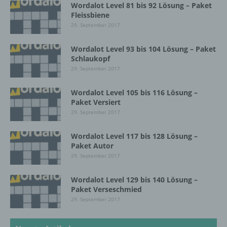
d) Einschränkung der Verarbeitung
Wordalot Level 81 bis 92 Lösung – Paket
Fleissbiene
29. September 2017
Einschränkung der Verarbeitung ist die
Markierung gespeicherter
personenbezogener Daten mit dem Ziel, ihre
Wordalot Level 93 bis 104 Lösung – Paket
Schlaukopf
künftige Verarbeitung einzuschränken.
29. September 2017
Wordalot Level 105 bis 116 Lösung –
e) Profiling
Paket Versiert
29. September 2017
Profiling ist jede Art der automatisierten
Verarbeitung personenbezogener Daten, die
Wordalot Level 117 bis 128 Lösung –
darin besteht, dass diese
Paket Autor
personenbezogenen Daten verwendet
29. September 2017
werden, um bestimmte persönliche Aspekte,
die sich auf eine natürliche Person beziehen,
zu bewerten, insbesondere, um Aspekte
Wordalot Level 129 bis 140 Lösung –
bezüglich Arbeitsleistung, wirtschaftlicher
Paket Verseschmied
Lage, Gesundheit, persönlicher Vorlieben,
29. September 2017
Interessen, Zuverlässigkeit, Verhalten,
Aufenthaltsort oder Ortswechsel dieser