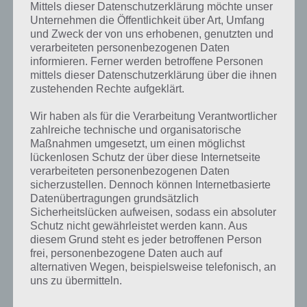
Sterne, Gebaeude, Nacht, Baeume, Wasser
Mittels dieser Datenschutzerklärung möchte unser
Unternehmen die Öffentlichkeit über Art, Umfang
Bilderrahmen, Ordner, Meditation, Jalousien, Frau,
und Zweck der von uns erhobenen, genutzten und
Level 255
Decke, Boden, Sofas
verarbeiteten personenbezogenen Daten
informieren. Ferner werden betroffene Personen
Schwein, Moench, Puzzlespiel, Strand, schmelzen,
Level 256
mittels dieser Datenschutzerklärung über die ihnen
Eruption, Blasen, Vulkan
zustehenden Rechte aufgeklärt.
lachen, gruen, Wassermelone, Erdbeere, Huete,
Level 257
Wir haben als für die Verarbeitung Verantwortlicher
Garten, Gras, Zwerge
zahlreiche technische und organisatorische
Maßnahmen umgesetzt, um einen möglichst
Glaskolben, Kappe, Schlittschuh, Ledersofa,
Level 258
lückenlosen Schutz der über diese Internetseite
Rucksack, Strohhut, Becher
verarbeiteten personenbezogenen Daten
sicherzustellen. Dennoch können Internetbasierte
Notebook, Handy, Becher, Papiere, Ziegelwand,
Level 259
Tisch, Laptop, Meeting, Uhr
Datenübertragungen grundsätzlich
Sicherheitslücken aufweisen, sodass ein absoluter
Baeume, Berge, Schiffe, Bucht, Seilbahn, Aussicht,
Schutz nicht gewährleistet werden kann. Aus
Level 260
Huegel
diesem Grund steht es jeder betroffenen Person
frei, personenbezogene Daten auch auf
alternativen Wegen, beispielsweise telefonisch, an
uns zu übermitteln.
Zurück zur
Wordalot Lösungen Übersicht
!