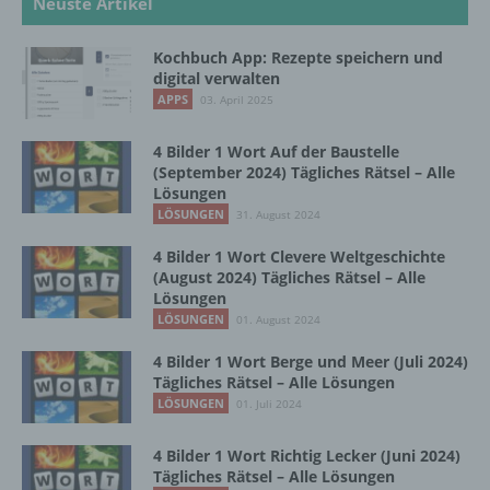
Neuste Artikel
natürlichen Person zu analysieren oder
vorherzusagen.
Kochbuch App: Rezepte speichern und
digital verwalten
f) Pseudonymisierung
APPS
03. April 2025
Pseudonymisierung ist die Verarbeitung
4 Bilder 1 Wort Auf der Baustelle
(September 2024) Tägliches Rätsel – Alle
personenbezogener Daten in einer Weise,
Lösungen
auf welche die personenbezogenen Daten
LÖSUNGEN
ohne Hinzuziehung zusätzlicher
31. August 2024
Informationen nicht mehr einer spezifischen
4 Bilder 1 Wort Clevere Weltgeschichte
betroffenen Person zugeordnet werden
(August 2024) Tägliches Rätsel – Alle
können, sofern diese zusätzlichen
Lösungen
Informationen gesondert aufbewahrt werden
LÖSUNGEN
01. August 2024
und technischen und organisatorischen
Maßnahmen unterliegen, die gewährleisten,
4 Bilder 1 Wort Berge und Meer (Juli 2024)
dass die personenbezogenen Daten nicht
Tägliches Rätsel – Alle Lösungen
einer identifizierten oder identifizierbaren
LÖSUNGEN
01. Juli 2024
natürlichen Person zugewiesen werden.
4 Bilder 1 Wort Richtig Lecker (Juni 2024)
Tägliches Rätsel – Alle Lösungen
g) Verantwortlicher oder für die Verarbeitung