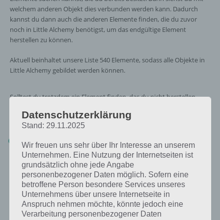
welchem anderen Objekt dies verbunden werden kann. Dadurch
kannst du dann auch die anderen Elemente finden, die du zuvor
noch in Little Alchemy benötigst, um das endgültige Element
herstellen zu können.
Aktuell beinhaltet unsere Liste 540 Elemente, sodass alle Objekte in
Little Alchemy gebildet werden können.
Solltest du trotzdem ein Element finden, das du nicht herstellen
kannst (weil dir die anderen Elemente fehlen) oder die Kombination
Datenschutzerklärung
nicht funktioniert, teile uns dies einfach mit:
Stand: 29.11.2025
Wenn du einen Fehler entdeckt hast oder ein fehlendes Element,
Wir freuen uns sehr über Ihr Interesse an unserem
melde dich einfach im Little Alchemy Artikel
!
Unternehmen. Eine Nutzung der Internetseiten ist
grundsätzlich ohne jede Angabe
personenbezogener Daten möglich. Sofern eine
betroffene Person besondere Services unseres
Unternehmens über unsere Internetseite in
Anspruch nehmen möchte, könnte jedoch eine
Verarbeitung personenbezogener Daten