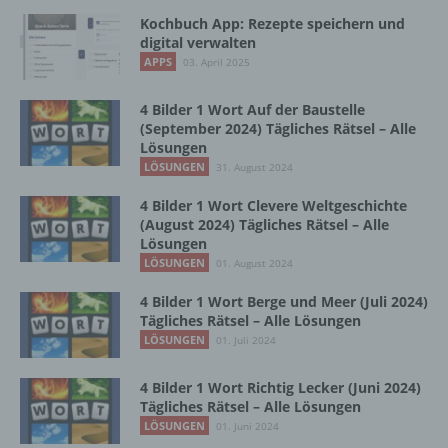
Ausdruck der physischen, physiologischen,
Kochbuch App: Rezepte speichern und
genetischen, psychischen, wirtschaftlichen,
digital verwalten
kulturellen oder sozialen Identität dieser
APPS
03. April 2025
natürlichen Person sind, identifiziert werden
kann.
4 Bilder 1 Wort Auf der Baustelle
(September 2024) Tägliches Rätsel – Alle
Lösungen
b) betroffene Person
LÖSUNGEN
31. August 2024
4 Bilder 1 Wort Clevere Weltgeschichte
Betroffene Person ist jede identifizierte oder
(August 2024) Tägliches Rätsel – Alle
identifizierbare natürliche Person, deren
Lösungen
personenbezogene Daten von dem für die
LÖSUNGEN
01. August 2024
Verarbeitung Verantwortlichen verarbeitet
werden.
4 Bilder 1 Wort Berge und Meer (Juli 2024)
Tägliches Rätsel – Alle Lösungen
LÖSUNGEN
01. Juli 2024
c) Verarbeitung
4 Bilder 1 Wort Richtig Lecker (Juni 2024)
Tägliches Rätsel – Alle Lösungen
Verarbeitung ist jeder mit oder ohne Hilfe
LÖSUNGEN
automatisierter Verfahren ausgeführte
01. Juni 2024
Vorgang oder jede solche Vorgangsreihe im