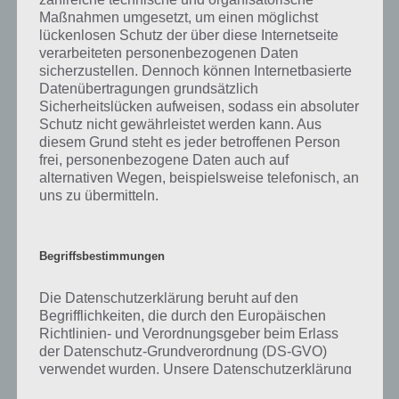
Maßnahmen umgesetzt, um einen möglichst
Adler
Berg + Vogel
lückenlosen Schutz der über diese Internetseite
verarbeiteten personenbezogenen Daten
Affe
Baum + Wildtier
sicherzustellen. Dennoch können Internetbasierte
Algen
Pflanze + Wasser
Datenübertragungen grundsätzlich
Sicherheitslücken aufweisen, sodass ein absoluter
Alkohol
Frucht + Zeit
Schutz nicht gewährleistet werden kann. Aus
diesem Grund steht es jeder betroffenen Person
Allergie
Mensch + Staub
frei, personenbezogene Daten auch auf
alternativen Wegen, beispielsweise telefonisch, an
Alligator
Eidechse + Sumpf
uns zu übermitteln.
Alpaka
Berg + Schaf
Ambulanz
Auto + Krankenhaus
Begriffsbestimmungen
Ameise
Gras + Wildtier
Die Datenschutzerklärung beruht auf den
Angel
Fisch + Holz
Begrifflichkeiten, die durch den Europäischen
Richtlinien- und Verordnungsgeber beim Erlass
1 bis 10 von 547 Einträgen
Zurück
Weiter
der Datenschutz-Grundverordnung (DS-GVO)
verwendet wurden. Unsere Datenschutzerklärung
soll sowohl für die Öffentlichkeit als auch für