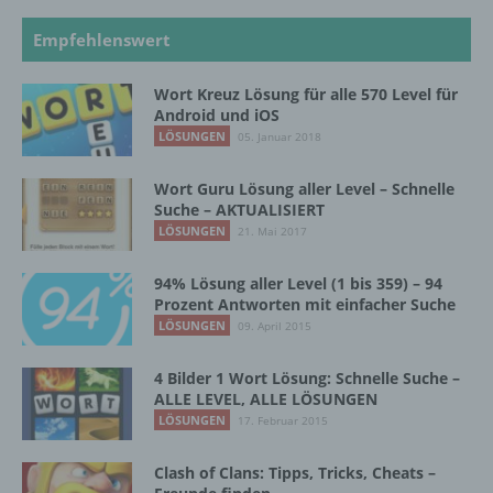
Zusammenhang mit personenbezogenen
Empfehlenswert
Daten wie das Erheben, das Erfassen, die
Organisation, das Ordnen, die Speicherung,
die Anpassung oder Veränderung, das
Wort Kreuz Lösung für alle 570 Level für
Auslesen, das Abfragen, die Verwendung,
Android und iOS
die Offenlegung durch Übermittlung,
LÖSUNGEN
05. Januar 2018
Verbreitung oder eine andere Form der
Bereitstellung, den Abgleich oder die
Wort Guru Lösung aller Level – Schnelle
Verknüpfung, die Einschränkung, das
Suche – AKTUALISIERT
Löschen oder die Vernichtung.
LÖSUNGEN
21. Mai 2017
94% Lösung aller Level (1 bis 359) – 94
d) Einschränkung der Verarbeitung
Prozent Antworten mit einfacher Suche
LÖSUNGEN
09. April 2015
Einschränkung der Verarbeitung ist die
Markierung gespeicherter
4 Bilder 1 Wort Lösung: Schnelle Suche –
personenbezogener Daten mit dem Ziel, ihre
ALLE LEVEL, ALLE LÖSUNGEN
künftige Verarbeitung einzuschränken.
LÖSUNGEN
17. Februar 2015
Clash of Clans: Tipps, Tricks, Cheats –
e) Profiling