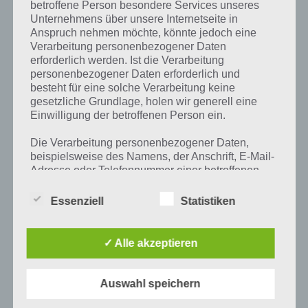
betroffene Person besondere Services unseres
PAUL STELZER
-
07. DEZEMBER 2013
Unternehmens über unsere Internetseite in
[caption id="attachment_13037" align="alignright"
Anspruch nehmen möchte, könnte jedoch eine
width="150"] Traffic Racer von Soner Kara[/caption] In
Verarbeitung personenbezogener Daten
diesem Artikel stellen wir euch zahlreiche Traffic
erforderlich werden. Ist die Verarbeitung
Racer Tipps und Tricks vor sowie gehen auf das
personenbezogener Daten erforderlich und
Thema…
besteht für eine solche Verarbeitung keine
gesetzliche Grundlage, holen wir generell eine
Einwilligung der betroffenen Person ein.
Die Verarbeitung personenbezogener Daten,
beispielsweise des Namens, der Anschrift, E-Mail-
Adresse oder Telefonnummer einer betroffenen
Person, erfolgt stets im Einklang mit der
Datenschutz-Grundverordnung und in
Essenziell
Statistiken
Übereinstimmung mit den für uns geltenden
landesspezifischen Datenschutzbestimmungen.
Mittels dieser Datenschutzerklärung möchte unser
✓ Alle akzeptieren
Unternehmen die Öffentlichkeit über Art, Umfang
und Zweck der von uns erhobenen, genutzten und
verarbeiteten personenbezogenen Daten
Auswahl speichern
informieren. Ferner werden betroffene Personen
APPS
mittels dieser Datenschutzerklärung über die ihnen