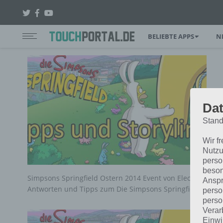
BELIEBTE APPS
N
Dat
Stand
Wir f
Nutzu
perso
beson
Simpsons Springfield Ostern 2014 Event von Electronic Arts
Anspr
Antworten und Tipps zum Die Simpsons Springfield Oste
perso
perso
Verar
Einwi