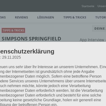
Startseite
Unser
EWS
REVIEWS
LÖSUNGEN
TIPPS & TRICKS
TUTOR
DEINE
TIPPS & TRICKS
SIMPSONS SPRINGFIELD
App Interview
OSTERN 2014: TIPPS +
rund um dein
enschutzerklärung
HÄUFIGE FRAGEN ZUM
UPDATE
: 29.11.2025
reuen uns sehr über Ihr Interesse an unserem Unternehmen. Ein
PAUL STELZER
-
26. APRIL 2014
ng der Internetseiten ist grundsätzlich ohne jede Angabe
[caption id="attachment_15816"
nenbezogener Daten möglich. Sofern eine betroffene Person
align="alignright" width="150"]
dere Services unseres Unternehmens über unsere Internetseite
[/caption] Hier findet ihr eine Reihe an
uch nehmen möchte, könnte jedoch eine Verarbeitung
rn 2014…
nenbezogener Daten erforderlich werden. Ist die Verarbeitung
nenbezogener Daten erforderlich und besteht für eine solche
beitung keine gesetzliche Grundlage, holen wir generell eine
TIPPS & TRICKS
lligung der betroffenen Person ein.