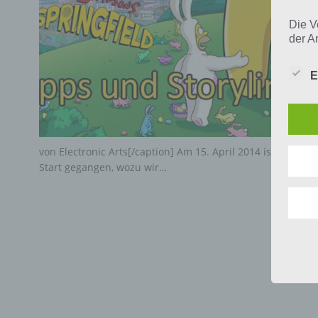
Die V
der A
Perso
und i
E
Daten
unser
uns e
infor
Daten
von Electronic Arts[/caption] Am 15. April 2014 ist das Si
Wir h
Start gegangen, wozu wir…
und o
lücke
perso
Inter
aufwe
Aus d
perso
telef