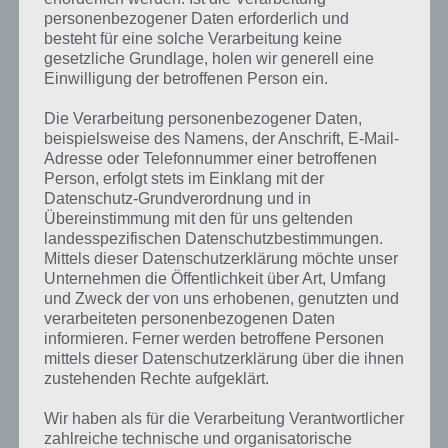
REAL RACING 3: GOLD KOSTENLOS
personenbezogener Daten erforderlich und
BEKOMMEN – ANDROID, IOS
besteht für eine solche Verarbeitung keine
gesetzliche Grundlage, holen wir generell eine
PAUL STELZER
-
22. OKTOBER 2013
Einwilligung der betroffenen Person ein.
Heute soll es darum gehen, wie du in Real Racing 3
Die Verarbeitung personenbezogener Daten,
kostenlos an Gold kommst. Dabei haben wir
beispielsweise des Namens, der Anschrift, E-Mail-
verschiedene Möglichkeiten herausgefunden, damit
Adresse oder Telefonnummer einer betroffenen
du dir auch ohne den…
Person, erfolgt stets im Einklang mit der
Datenschutz-Grundverordnung und in
Übereinstimmung mit den für uns geltenden
landesspezifischen Datenschutzbestimmungen.
Mittels dieser Datenschutzerklärung möchte unser
Unternehmen die Öffentlichkeit über Art, Umfang
und Zweck der von uns erhobenen, genutzten und
verarbeiteten personenbezogenen Daten
informieren. Ferner werden betroffene Personen
mittels dieser Datenschutzerklärung über die ihnen
zustehenden Rechte aufgeklärt.
Wir haben als für die Verarbeitung Verantwortlicher
zahlreiche technische und organisatorische