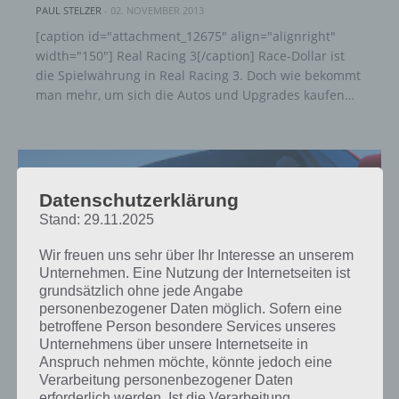
PAUL STELZER
-
02. NOVEMBER 2013
[caption id="attachment_12675" align="alignright"
width="150"] Real Racing 3[/caption] Race-Dollar ist
die Spielwährung in Real Racing 3. Doch wie bekommt
man mehr, um sich die Autos und Upgrades kaufen…
Datenschutzerklärung
Stand: 29.11.2025
Wir freuen uns sehr über Ihr Interesse an unserem
Unternehmen. Eine Nutzung der Internetseiten ist
grundsätzlich ohne jede Angabe
personenbezogener Daten möglich. Sofern eine
betroffene Person besondere Services unseres
Unternehmens über unsere Internetseite in
Anspruch nehmen möchte, könnte jedoch eine
TIPPS & TRICKS
Verarbeitung personenbezogener Daten
erforderlich werden. Ist die Verarbeitung