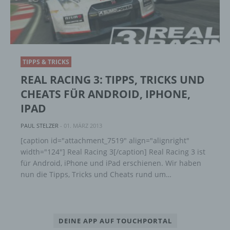
lesbar und verständlich sein. Um dies zu
gewährleisten, möchten wir vorab die verwendeten
Begrifflichkeiten erläutern.
Wir verwenden in dieser Datenschutzerklärung
unter anderem die folgenden Begriffe:
TIPPS & TRICKS
REAL RACING 3: TIPPS, TRICKS UND
CHEATS FÜR ANDROID, IPHONE,
a) personenbezogene Daten
IPAD
Personenbezogene Daten sind alle
PAUL STELZER
-
01. MÄRZ 2013
Informationen, die sich auf eine identifizierte
[caption id="attachment_7519" align="alignright"
oder identifizierbare natürliche Person (im
width="124"] Real Racing 3[/caption] Real Racing 3 ist
Folgenden „betroffene Person") beziehen.
Als identifizierbar wird eine natürliche
für Android, iPhone und iPad erschienen. Wir haben
Person angesehen, die direkt oder indirekt,
nun die Tipps, Tricks und Cheats rund um…
insbesondere mittels Zuordnung zu einer
Kennung wie einem Namen, zu einer
Kennnummer, zu Standortdaten, zu einer
Online-Kennung oder zu einem oder
DEINE APP AUF TOUCHPORTAL
mehreren besonderen Merkmalen, die