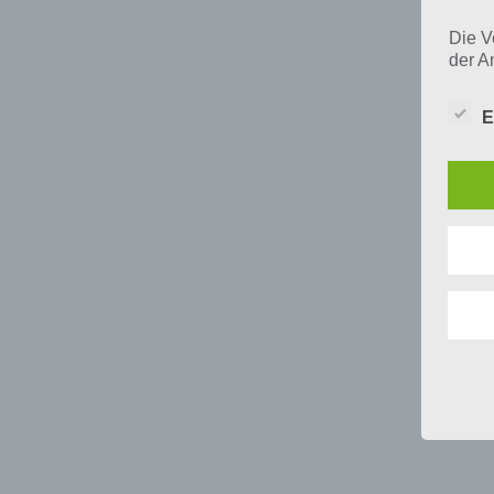
Die V
der A
Perso
und i
E
Daten
unser
uns e
infor
Daten
Wir h
und o
lücke
perso
Inter
aufwe
Aus d
perso
telef