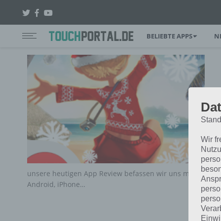
BELIEBTE APPS
N
Dat
Stand
Wir f
Nutzu
perso
beson
unsere heutigen App Review befassen wir uns mit der Soci
Anspr
Android, iPhone…
perso
perso
Verar
Einwi