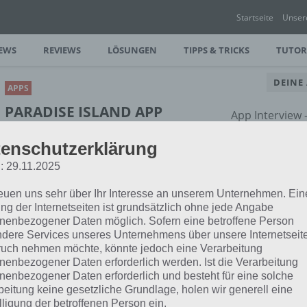
Startseite
Unser
EWS
REVIEWS
LÖSUNGEN
TIPPS & TRICKS
TUTOR
DEINE
APPS
PARADISE ISLAND APP
App Interview
FÜR ANDROID, IPHONE
rund um dein
enschutzerklärung
UND IPAD
: 29.11.2025
PAUL STELZER
-
18. DEZEMBER 2013
reuen uns sehr über Ihr Interesse an unserem Unternehmen. Ein
[caption id="attachment_13401"
ng der Internetseiten ist grundsätzlich ohne jede Angabe
align="alignright" width="150"]
nenbezogener Daten möglich. Sofern eine betroffene Person
Paradise Island von GIGL[/caption] In
dere Services unseres Unternehmens über unsere Internetseite
al Media Spiele App Paradise Island für
uch nehmen möchte, könnte jedoch eine Verarbeitung
nenbezogener Daten erforderlich werden. Ist die Verarbeitung
nenbezogener Daten erforderlich und besteht für eine solche
beitung keine gesetzliche Grundlage, holen wir generell eine
lligung der betroffenen Person ein.