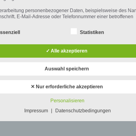
erarbeitung personenbezogener Daten, beispielsweise des Na
nschrift, E-Mail-Adresse oder Telefonnummer einer betroffenen
n, erfolgt stets im Einklang mit der Datenschutz-Grundverordnu
n Übereinstimmung mit den für uns geltenden landesspezifisch
ssenziell
Statistiken
schutzbestimmungen. Mittels dieser Datenschutzerklärung mö
 Unternehmen die Öffentlichkeit über Art, Umfang und Zweck de
rhobenen, genutzten und verarbeiteten personenbezogenen Da
✓ Alle akzeptieren
mieren. Ferner werden betroffene Personen mittels dieser
schutzerklärung über die ihnen zustehenden Rechte aufgeklärt
Auswahl speichern
aben als für die Verarbeitung Verantwortlicher zahlreiche techn
rganisatorische Maßnahmen umgesetzt, um einen möglichst
nlosen Schutz der über diese Internetseite verarbeiteten
✕ Nur erforderliche akzeptieren
nenbezogenen Daten sicherzustellen. Dennoch können
netbasierte Datenübertragungen grundsätzlich Sicherheitslücke
Personalisieren
isen, sodass ein absoluter Schutz nicht gewährleistet werden k
iesem Grund steht es jeder betroffenen Person frei,
Impressum
|
Datenschutzbedingungen
nenbezogene Daten auch auf alternativen Wegen, beispielswe
onisch, an uns zu übermitteln.