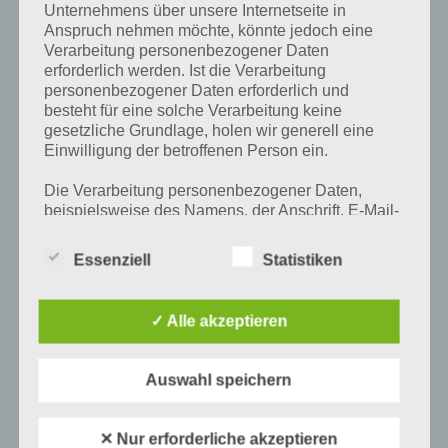
Unternehmens über unsere Internetseite in
[caption id="attachment_14734" align="alignright"
Anspruch nehmen möchte, könnte jedoch eine
width="150"] Design This Home (c) App Minis[/caption]
Verarbeitung personenbezogener Daten
Hier findest du eine Reihe an Tipps und Tricks sowie
erforderlich werden. Ist die Verarbeitung
Informationen zu Cheats zur App Design This…
personenbezogener Daten erforderlich und
besteht für eine solche Verarbeitung keine
gesetzliche Grundlage, holen wir generell eine
Einwilligung der betroffenen Person ein.
Die Verarbeitung personenbezogener Daten,
beispielsweise des Namens, der Anschrift, E-Mail-
Adresse oder Telefonnummer einer betroffenen
Person, erfolgt stets im Einklang mit der
Essenziell
Statistiken
Datenschutz-Grundverordnung und in
Übereinstimmung mit den für uns geltenden
landesspezifischen Datenschutzbestimmungen.
✓ Alle akzeptieren
Mittels dieser Datenschutzerklärung möchte unser
Unternehmen die Öffentlichkeit über Art, Umfang
und Zweck der von uns erhobenen, genutzten und
Auswahl speichern
verarbeiteten personenbezogenen Daten
APPS
informieren. Ferner werden betroffene Personen
DESIGN THIS HOME – APP REVIEW
mittels dieser Datenschutzerklärung über die ihnen
✕ Nur erforderliche akzeptieren