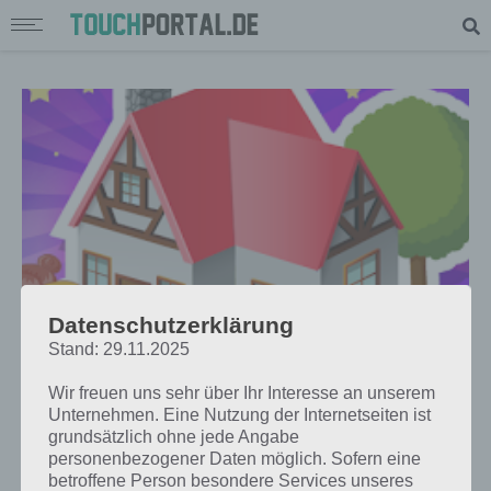
Datenschutzerklärung
Stand: 29.11.2025
TIPPS & TRICKS
Wir freuen uns sehr über Ihr Interesse an unserem
DESIGN THIS HOME TIPPS UND
Unternehmen. Eine Nutzung der Internetseiten ist
MEHR FÜR ANDROID UND IOS
grundsätzlich ohne jede Angabe
personenbezogener Daten möglich. Sofern eine
PAUL STELZER
-
16. FEBRUAR 2014
betroffene Person besondere Services unseres