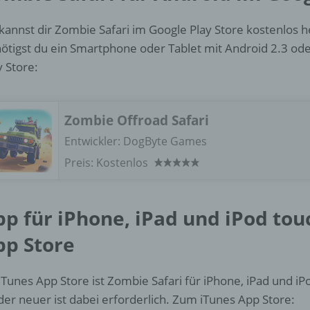
kannst dir Zombie Safari im Google Play Store kostenlos 
Einschränkung der Verarbeitung ist die Markierung gespeichert
ötigst du ein Smartphone oder Tablet mit Android 2.3 od
personenbezogener Daten mit dem Ziel, ihre künftige Verarbeit
einzuschränken.
y Store:
e) Profiling
Zombie Offroad Safari
Entwickler:
DogByte Games
Profiling ist jede Art der automatisierten Verarbeitung
personenbezogener Daten, die darin besteht, dass diese
Preis:
Kostenlos
personenbezogenen Daten verwendet werden, um bestimmte
persönliche Aspekte, die sich auf eine natürliche Person bezie
zu bewerten, insbesondere, um Aspekte bezüglich Arbeitsleistu
pp für iPhone, iPad und iPod tou
wirtschaftlicher Lage, Gesundheit, persönlicher Vorlieben, Inter
Zuverlässigkeit, Verhalten, Aufenthaltsort oder Ortswechsel die
pp Store
natürlichen Person zu analysieren oder vorherzusagen.
iTunes App Store ist Zombie Safari für iPhone, iPad und iP
f) Pseudonymisierung
der neuer ist dabei erforderlich. Zum iTunes App Store: