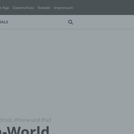
e App
Datenschutz
Kontakt
Impressum
IALS
droid, iPhone und iPad
n-World