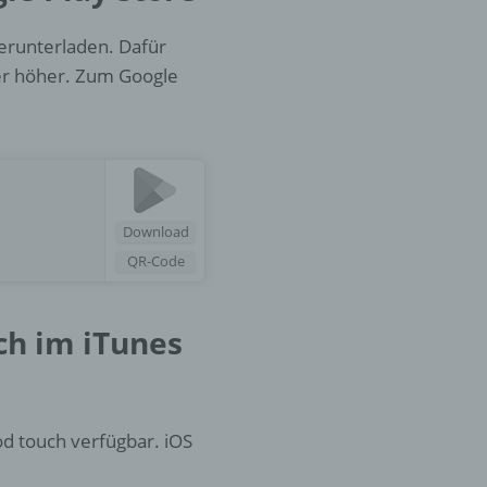
herunterladen. Dafür
er
er höher. Zum Google
ung
Download
QR-Code
hen,
ng,
ch im iTunes
essen,
ser
od touch verfügbar. iOS