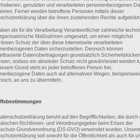
rhobenen, genutzten und verarbeiteten personenbezogenen Da
mst einen Auftrag an.
mieren. Ferner werden betroffene Personen mittels dieser
schutzerklärung über die ihnen zustehenden Rechte aufgeklärt
gesamt gibt es 5 Regionen zum Erkunden, wobei diese st
nen, wenn man diejenige freigeschaltet hat. Zombie Safar
aben als für die Verarbeitung Verantwortlicher zahlreiche techn
rganisatorische Maßnahmen umgesetzt, um einen möglichst
e gute Optik, die zum Erkunden einläd. Zu den Aufgaben z
nlosen Schutz der über diese Internetseite verarbeiteten
erhalb einer bestimmten Zeit zu schaffen. Zur Herausfor
nenbezogenen Daten sicherzustellen. Dennoch können
bies, denn diese werden nicht nur stärker und erhalten 
netbasierte Datenübertragungen grundsätzlich Sicherheitslücke
isen, sodass ein absoluter Schutz nicht gewährleistet werden k
msen einen auch jedesmal ein.
iesem Grund steht es jeder betroffenen Person frei,
nenbezogene Daten auch auf alternativen Wegen, beispielswe
onisch, an uns zu übermitteln.
pgrade deine Fahrzeuge
iffsbestimmungen
auch im Laufe von Zombie Safari zu bestehen, musst du 
raden, sonst hast du keine Chance mehr. Finanziert wird 
atenschutzerklärung beruht auf den Begrifflichkeiten, die durch
ch In-App-Käufe, womit man im Spiel deutlich schneller v
äischen Richtlinien- und Verordnungsgeber beim Erlass der
d diese jedoch nicht.
schutz-Grundverordnung (DS-GVO) verwendet wurden. Unser
schutzerklärung soll sowohl für die Öffentlichkeit als auch für u