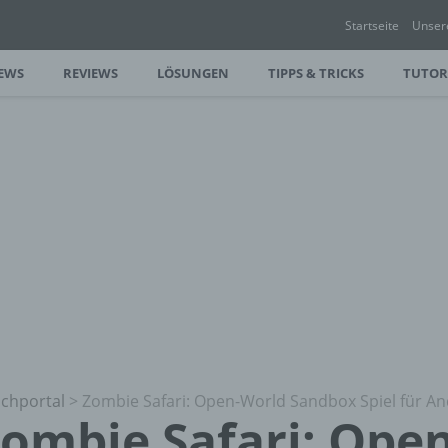
Startseite
Unser
EWS
REVIEWS
LÖSUNGEN
TIPPS & TRICKS
TUTOR
chportal
>
Zombie Safari: Open-World Sandbox Spiel für An
ombie Safari: Ope