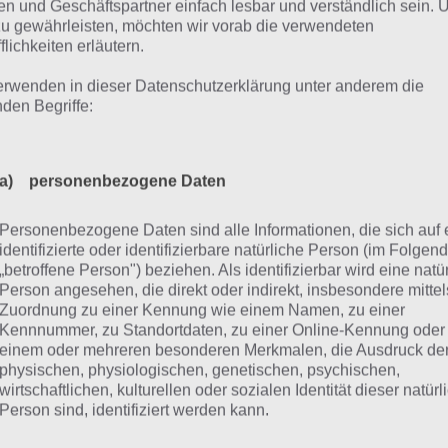
n und Geschäftspartner einfach lesbar und verständlich sein.
ameplay Video zu Zombie Safari
zu gewährleisten, möchten wir vorab die verwendeten
flichkeiten erläutern.
it du dir ein besseres Bild der App für Android und iOS 
erwenden in dieser Datenschutzerklärung unter anderem die
nden Begriffe:
hfolgend noch ein Gameplay Video parat. So kannst du sc
h in Zombie Safari erwartet. Hier das Gameplay Video:
a) personenbezogene Daten
Personenbezogene Daten sind alle Informationen, die sich auf 
identifizierte oder identifizierbare natürliche Person (im Folgen
„betroffene Person") beziehen. Als identifizierbar wird eine natü
Person angesehen, die direkt oder indirekt, insbesondere mittel
Zuordnung zu einer Kennung wie einem Namen, zu einer
Kennnummer, zu Standortdaten, zu einer Online-Kennung oder
einem oder mehreren besonderen Merkmalen, die Ausdruck de
physischen, physiologischen, genetischen, psychischen,
wirtschaftlichen, kulturellen oder sozialen Identität dieser natür
Person sind, identifiziert werden kann.