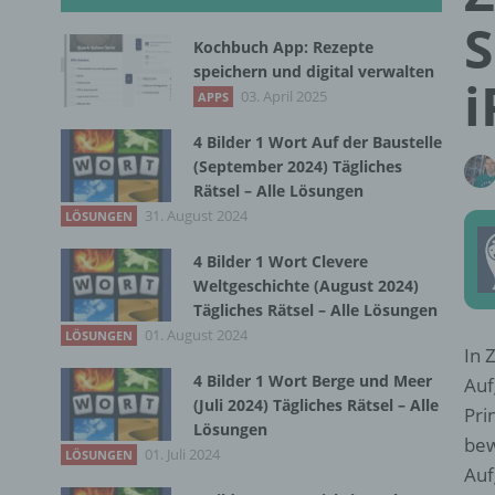
S
Kochbuch App: Rezepte
speichern und digital verwalten
i
03. April 2025
APPS
4 Bilder 1 Wort Auf der Baustelle
(September 2024) Tägliches
Rätsel – Alle Lösungen
31. August 2024
LÖSUNGEN
4 Bilder 1 Wort Clevere
Weltgeschichte (August 2024)
Tägliches Rätsel – Alle Lösungen
01. August 2024
LÖSUNGEN
In 
4 Bilder 1 Wort Berge und Meer
Auf
(Juli 2024) Tägliches Rätsel – Alle
Pri
Lösungen
bew
01. Juli 2024
LÖSUNGEN
Auf