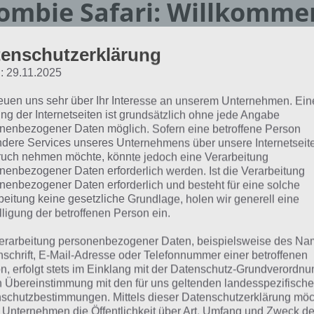
ombie Safari: Willkommen
ost-apokalyptischen Wel
enschutzerklärung
: 29.11.2025
Egal ob 4×4 Off-Ro
reuen uns sehr über Ihr Interesse an unserem Unternehmen. Ein
Truck – Deine Aufga
ng der Internetseiten ist grundsätzlich ohne jede Angabe
sind vielfältig. Dei
nenbezogener Daten möglich. Sofern eine betroffene Person
Zombies, die nun au
dere Services unseres Unternehmens über unsere Internetseite
uch nehmen möchte, könnte jedoch eine Verarbeitung
eliminieren. Neben
nenbezogener Daten erforderlich werden. Ist die Verarbeitung
dir bei Zombie Safar
nenbezogener Daten erforderlich und besteht für eine solche
beitung keine gesetzliche Grundlage, holen wir generell eine
Waffen zur Verfügun
lligung der betroffenen Person ein.
bie Safari Screenshot – (c) DogByte
begrenzte Zeit aktiv
Games
erarbeitung personenbezogener Daten, beispielsweise des Na
So greifen dich die
nschrift, E-Mail-Adresse oder Telefonnummer einer betroffenen
n, erfolgt stets im Einklang mit der Datenschutz-Grundverordnu
eidest Schaden. In diesem Falle muss du dein Auto zum Re
n Übereinstimmung mit den für uns geltenden landesspezifisch
bie Safari ist als Open-World Spiel konzipiert. Du kannst
schutzbestimmungen. Mittels dieser Datenschutzerklärung mö
der Welt bewegen. Auf diesem Weg findest du auch verst
 Unternehmen die Öffentlichkeit über Art, Umfang und Zweck de