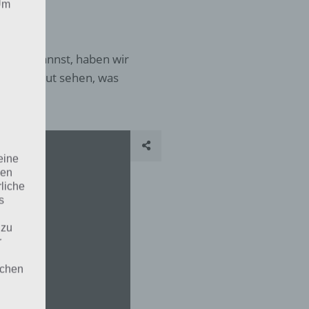
 Um
machen kannst, haben wir
honmal gut sehen, was
eine
den
rliche
s
 zu
r
lichen