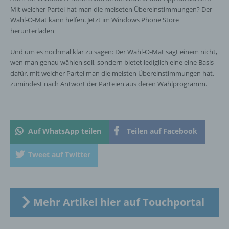
Mit welcher Partei hat man die meiseten Übereinstimmungen? Der
personenbezogener Daten mit dem Ziel, ihre
Wahl-O-Mat kann helfen. Jetzt im Windows Phone Store
künftige Verarbeitung einzuschränken.
herunterladen
Und um es nochmal klar zu sagen: Der Wahl-O-Mat sagt einem nicht,
e) Profiling
wen man genau wählen soll, sondern bietet lediglich eine eine Basis
dafür, mit welcher Partei man die meisten Übereinstimmungen hat,
Profiling ist jede Art der automatisierten
zumindest nach Antwort der Parteien aus deren Wahlprogramm.
Verarbeitung personenbezogener Daten, die
darin besteht, dass diese
personenbezogenen Daten verwendet
werden, um bestimmte persönliche Aspekte,
die sich auf eine natürliche Person beziehen,
Auf WhatsApp teilen
Teilen auf Facebook
zu bewerten, insbesondere, um Aspekte
bezüglich Arbeitsleistung, wirtschaftlicher
Tweet auf Twitter
Lage, Gesundheit, persönlicher Vorlieben,
Interessen, Zuverlässigkeit, Verhalten,
Aufenthaltsort oder Ortswechsel dieser
natürlichen Person zu analysieren oder
Mehr Artikel hier auf Touchportal
vorherzusagen.