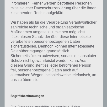
Am Ende wird dann angezeigt, wieviele Übereinstimmungen man mit
informieren. Ferner werden betroffene Personen
den Parteien hat. Trotzdem kann jeder Bundesbürger selber
mittels dieser Datenschutzerklärung über die ihnen
entscheiden, wen er bei der Europawahl 2014 letztlich wählt. Auch
zustehenden Rechte aufgeklärt.
wenn man mit der CDU mehr Gemeinsamkeiten hat, so sind die
Gemeinsamkeiten mit der SPD vielleicht höher zu bewerten (als
Wir haben als für die Verarbeitung Verantwortlicher
Beispiel).
zahlreiche technische und organisatorische
Maßnahmen umgesetzt, um einen möglichst
Wo man also am 25.5.2014 sein Kreuz setzt, ist also egal. Wichtig ist
lückenlosen Schutz der über diese Internetseite
nur, dass man auch zur Europawahl 2014 sein Wahlrecht
verarbeiteten personenbezogenen Daten
wahrnimmt. Der Wahl-O-Mat kann dabei helfen eine passende Partei
sicherzustellen. Dennoch können Internetbasierte
zu finden.
Datenübertragungen grundsätzlich
Sicherheitslücken aufweisen, sodass ein absoluter
Schutz nicht gewährleistet werden kann. Aus
Wahllexikon, weitere Fakten und vieles
diesem Grund steht es jeder betroffenen Person
mehr
frei, personenbezogene Daten auch auf
alternativen Wegen, beispielsweise telefonisch, an
uns zu übermitteln.
Doch das ist noch nicht alles. So
bietet der Wahl-O-Mat (egal ob
als App oder auf der Website)
weitere interessante Fakten und
Begriffsbestimmungen
und auch ein Wahllexikon an.
Zudem kann man sich die