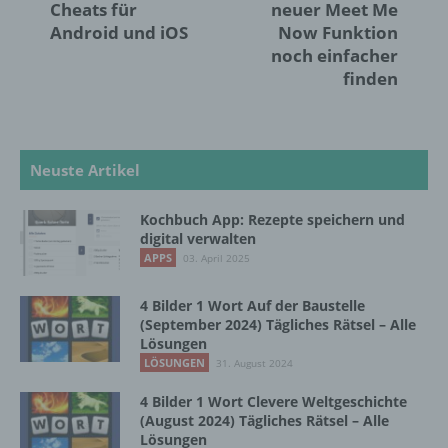
Verantwortlicher ist die natürliche oder
Cheats für
neuer Meet Me
juristische Person, Behörde, Einrichtung
Android und iOS
Now Funktion
oder andere Stelle, die allein oder
noch einfacher
gemeinsam mit anderen über die Zwecke
finden
und Mittel der Verarbeitung von
personenbezogenen Daten entscheidet.
Sind die Zwecke und Mittel dieser
Verarbeitung durch das Unionsrecht oder
das Recht der Mitgliedstaaten vorgegeben,
Neuste Artikel
so kann der Verantwortliche
beziehungsweise können die bestimmten
Kochbuch App: Rezepte speichern und
Kriterien seiner Benennung nach dem
digital verwalten
Unionsrecht oder dem Recht der
APPS
03. April 2025
Mitgliedstaaten vorgesehen werden.
4 Bilder 1 Wort Auf der Baustelle
(September 2024) Tägliches Rätsel – Alle
h) Auftragsverarbeiter
Lösungen
LÖSUNGEN
31. August 2024
Auftragsverarbeiter ist eine natürliche oder
juristische Person, Behörde, Einrichtung
4 Bilder 1 Wort Clevere Weltgeschichte
oder andere Stelle, die personenbezogene
(August 2024) Tägliches Rätsel – Alle
Daten im Auftrag des Verantwortlichen
Lösungen