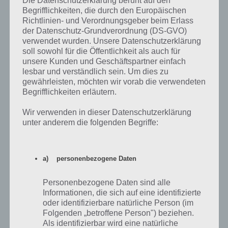
Die Datenschutzerklärung beruht auf den
Wahlergebnisse der
Begrifflichkeiten, die durch den Europäischen
vergangenen Wahlen
Richtlinien- und Verordnungsgeber beim Erlass
anschauen.
der Datenschutz-Grundverordnung (DS-GVO)
verwendet wurden. Unsere Datenschutzerklärung
Die Europawahl findet alle 5
soll sowohl für die Öffentlichkeit als auch für
Jahre statt. Zuletzt wurde also
unsere Kunden und Geschäftspartner einfach
lesbar und verständlich sein. Um dies zu
2009 gewählt. Erstmalig können
gewährleisten, möchten wir vorab die verwendeten
in Deutschland alle Parteien
Begrifflichkeiten erläutern.
einziehen, die mindestens 1
Prozent der Stimmen
In der Wahl-O-Mat App
Wir verwenden in dieser Datenschutzerklärung
bekommen haben. Bisher galt
findet ihr weitere
unter anderem die folgenden Begriffe:
die 3-Prozent-Hürde bei
Informationen – bspw.
Europawahlen in Deutschland.
die Ergebnisse der
Das hat das Verfassungsgericht
letzten Europawahl
jedoch gekippt.
a) personenbezogene Daten
Wer also zur Europawahl 2014
Personenbezogene Daten sind alle
nicht weiß, ob er CDU, SPD, Grüne, FDP, FDP oder eine andere Partei
Informationen, die sich auf eine identifizierte
wählen soll, der sollte sich die App schnellstens vor der Europawahl
oder identifizierbare natürliche Person (im
am 25.5.2014 herunterladen.
Folgenden „betroffene Person") beziehen.
Als identifizierbar wird eine natürliche