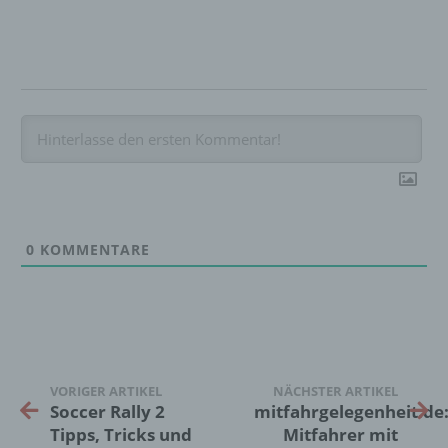
f) Pseudonymisierung
Pseudonymisierung ist die Verarbeitung
personenbezogener Daten in einer Weise,
auf welche die personenbezogenen Daten
ohne Hinzuziehung zusätzlicher
Informationen nicht mehr einer spezifischen
betroffenen Person zugeordnet werden
können, sofern diese zusätzlichen
Informationen gesondert aufbewahrt werden
und technischen und organisatorischen
Maßnahmen unterliegen, die gewährleisten,
0
KOMMENTARE
dass die personenbezogenen Daten nicht
einer identifizierten oder identifizierbaren
natürlichen Person zugewiesen werden.
g) Verantwortlicher oder für die Verarbeitung
Verantwortlicher
VORIGER ARTIKEL
NÄCHSTER ARTIKEL
Soccer Rally 2
mitfahrgelegenheit.de
Verantwortlicher oder für die Verarbeitung
Tipps, Tricks und
Mitfahrer mit