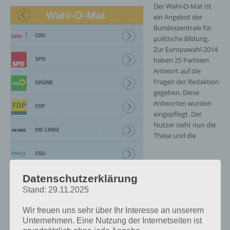
Der Wahl-O-Mat ist
ein Angebot der
Bundeszentrale für
politische Bildung.
Zur Europawahl 2014
haben 25 Parteien
Antwort auf die
Fragen der Redaktion
gegeben. Diese
Antworten wurden
eingepflegt. Der
Nutzer sieht nun die
These und die
Datenschutzerklärung
Stand: 29.11.2025
Wir freuen uns sehr über Ihr Interesse an unserem
Der Wahl-O-Mat hilft bei der
Unternehmen. Eine Nutzung der Internetseiten ist