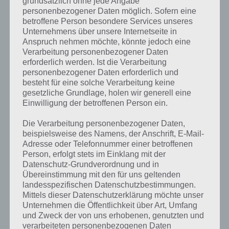
grundsätzlich ohne jede Angabe
Entscheidung, mit welcher Partei
personenbezogener Daten möglich. Sofern eine
man die meisten
betroffene Person besondere Services unseres
Übereinstimmungen hat
Unternehmens über unsere Internetseite in
Anspruch nehmen möchte, könnte jedoch eine
Antwortmöglichkeiten “Stimme zu”, “Neutral” oder “Stimme nicht
Verarbeitung personenbezogener Daten
zu”.
erforderlich werden. Ist die Verarbeitung
personenbezogener Daten erforderlich und
Insgesamt gibt es 38 Thesen. Am Ende wird berechnet, mit welchen
besteht für eine solche Verarbeitung keine
Punkten man mit denen der Partei übereinstimmt und so ergibt sich
gesetzliche Grundlage, holen wir generell eine
das Ergebnis.
Einwilligung der betroffenen Person ein.
Die Verarbeitung personenbezogener Daten,
Sagt mir der Wahl-O-Mat, wen ich wählen
beispielsweise des Namens, der Anschrift, E-Mail-
soll?
Adresse oder Telefonnummer einer betroffenen
Person, erfolgt stets im Einklang mit der
Datenschutz-Grundverordnung und in
Wie bereits bei den vergangenen Wahlen sagt einem der Wahl-O-Mat
Übereinstimmung mit den für uns geltenden
natürlich nicht, wen man wählen soll. Stattdessen soll er eine
landesspezifischen Datenschutzbestimmungen.
Hilfestellung bieten. Entsprechend wird nur angezeigt, welche
Mittels dieser Datenschutzerklärung möchte unser
Thesen mit den Parteien übereinstimmen. Besonders wichtige
Unternehmen die Öffentlichkeit über Art, Umfang
Thesen kann man auch doppelt bewerten lassen.
und Zweck der von uns erhobenen, genutzten und
verarbeiteten personenbezogenen Daten