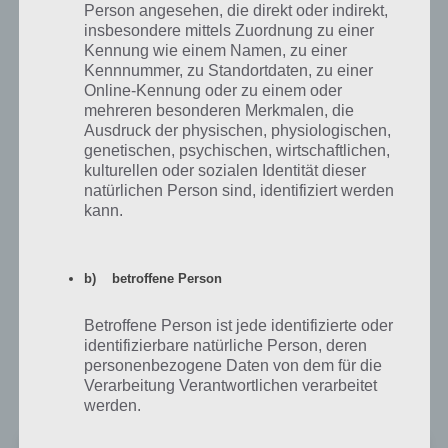
Person angesehen, die direkt oder indirekt,
Wahl-O-Mat zur Europawahl 2014 nutzen
insbesondere mittels Zuordnung zu einer
Kennung wie einem Namen, zu einer
Kennnummer, zu Standortdaten, zu einer
Der Wahl-O-Mat steht sowohl unter der Website
www.wahl-o-mat.de
Online-Kennung oder zu einem oder
als auch als App für Android, iPhone, iPad und Windows Phone
mehreren besonderen Merkmalen, die
kostenlos zum Download bereit. Wer lieber am PC schaut, der macht
Ausdruck der physischen, physiologischen,
das ganz einfach im Browser.
genetischen, psychischen, wirtschaftlichen,
kulturellen oder sozialen Identität dieser
Nachfolgend haben wir nochmal die Download Links zur Wahl-O-
natürlichen Person sind, identifiziert werden
Mat App für euch, damit ihr diese schnell herunterladen könnt.
kann.
Wahl-O-Mat App für Android bei Google Play
b) betroffene Person
Wer die Wahl-O-Mat App noch von der Bundestagswahl auf seinem
Smartphone oder Tablet installiert hat, kann diese weiterhin nutzen.
Betroffene Person ist jede identifizierte oder
Am 28.4.2014 wurde diese geupdatet und beinhaltet nun auch die
identifizierbare natürliche Person, deren
personenbezogene Daten von dem für die
Fragen und Antworten zur Europawahl am 25.5.2014. Dabei wird
Verarbeitung Verantwortlichen verarbeitet
mindestens Android 2.3.3 benötigt. Hier gehts zu Google Play:
werden.