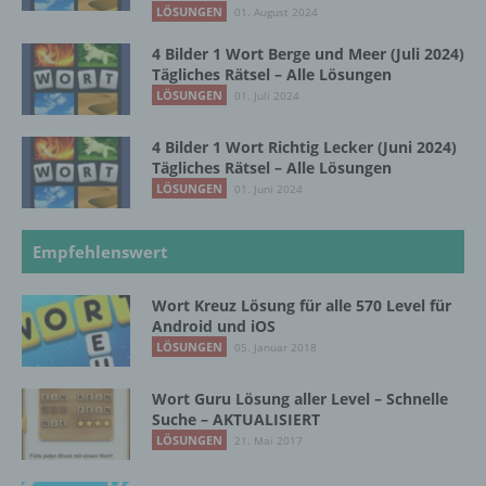
verarbeitet.
LÖSUNGEN
01. August 2024
4 Bilder 1 Wort Berge und Meer (Juli 2024)
Tägliches Rätsel – Alle Lösungen
i) Empfänger
LÖSUNGEN
01. Juli 2024
Empfänger ist eine natürliche oder juristische
4 Bilder 1 Wort Richtig Lecker (Juni 2024)
Person, Behörde, Einrichtung oder andere
Tägliches Rätsel – Alle Lösungen
Stelle, der personenbezogene Daten
LÖSUNGEN
01. Juni 2024
offengelegt werden, unabhängig davon, ob
es sich bei ihr um einen Dritten handelt oder
nicht. Behörden, die im Rahmen eines
Empfehlenswert
bestimmten Untersuchungsauftrags nach
dem Unionsrecht oder dem Recht der
Wort Kreuz Lösung für alle 570 Level für
Mitgliedstaaten möglicherweise
Android und iOS
personenbezogene Daten erhalten, gelten
LÖSUNGEN
05. Januar 2018
jedoch nicht als Empfänger.
Wort Guru Lösung aller Level – Schnelle
Suche – AKTUALISIERT
j) Dritter
LÖSUNGEN
21. Mai 2017
Dritter ist eine natürliche oder juristische