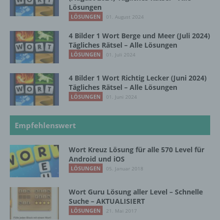
Lösungen
LÖSUNGEN
01. August 2024
d) Einschränkung der Verarbeitung
4 Bilder 1 Wort Berge und Meer (Juli 2024)
Tägliches Rätsel – Alle Lösungen
Einschränkung der Verarbeitung ist die
LÖSUNGEN
01. Juli 2024
Markierung gespeicherter
personenbezogener Daten mit dem Ziel, ihre
4 Bilder 1 Wort Richtig Lecker (Juni 2024)
künftige Verarbeitung einzuschränken.
Tägliches Rätsel – Alle Lösungen
LÖSUNGEN
01. Juni 2024
e) Profiling
Empfehlenswert
Profiling ist jede Art der automatisierten
Verarbeitung personenbezogener Daten, die
Wort Kreuz Lösung für alle 570 Level für
darin besteht, dass diese
Android und iOS
personenbezogenen Daten verwendet
LÖSUNGEN
05. Januar 2018
werden, um bestimmte persönliche Aspekte,
die sich auf eine natürliche Person beziehen,
Wort Guru Lösung aller Level – Schnelle
zu bewerten, insbesondere, um Aspekte
Suche – AKTUALISIERT
bezüglich Arbeitsleistung, wirtschaftlicher
LÖSUNGEN
21. Mai 2017
Lage, Gesundheit, persönlicher Vorlieben,