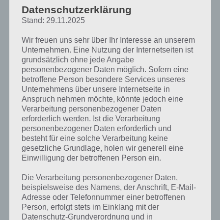
durchsucht TuneIn Radio das gesamte Internet nach deinem
Datenschutzerklärung
Wunschsender und du kannst ihn bei bedarf mit deinen Freunden
Stand: 29.11.2025
per Facebook, Twitter und co teilen.
Wir freuen uns sehr über Ihr Interesse an unserem
Unternehmen. Eine Nutzung der Internetseiten ist
grundsätzlich ohne jede Angabe
personenbezogener Daten möglich. Sofern eine
betroffene Person besondere Services unseres
Unternehmens über unsere Internetseite in
Anspruch nehmen möchte, könnte jedoch eine
Verarbeitung personenbezogener Daten
erforderlich werden. Ist die Verarbeitung
personenbezogener Daten erforderlich und
besteht für eine solche Verarbeitung keine
gesetzliche Grundlage, holen wir generell eine
Einwilligung der betroffenen Person ein.
Die Verarbeitung personenbezogener Daten,
beispielsweise des Namens, der Anschrift, E-Mail-
Adresse oder Telefonnummer einer betroffenen
Person, erfolgt stets im Einklang mit der
Datenschutz-Grundverordnung und in