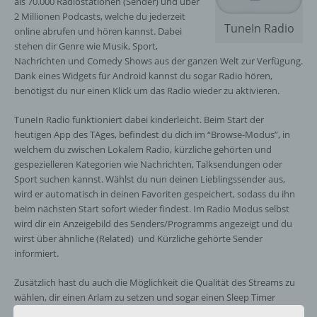
als 70.000 Radiostationen (Sender) und über
2 Millionen Podcasts, welche du jederzeit
TuneIn Radio
online abrufen und hören kannst. Dabei
stehen dir Genre wie Musik, Sport,
Nachrichten und Comedy Shows aus der ganzen Welt zur Verfügung.
Dank eines Widgets für Android kannst du sogar Radio hören,
benötigst du nur einen Klick um das Radio wieder zu aktivieren.
TuneIn Radio funktioniert dabei kinderleicht. Beim Start der
heutigen App des TAges, befindest du dich im “Browse-Modus”, in
welchem du zwischen Lokalem Radio, kürzliche gehörten und
gespezielleren Kategorien wie Nachrichten, Talksendungen oder
Sport suchen kannst. Wählst du nun deinen Lieblingssender aus,
wird er automatisch in deinen Favoriten gespeichert, sodass du ihn
beim nächsten Start sofort wieder findest. Im Radio Modus selbst
wird dir ein Anzeigebild des Senders/Programms angezeigt und du
wirst über ähnliche (Related) und Kürzliche gehörte Sender
informiert.
Zusätzlich hast du auch die Möglichkeit die Qualität des Streams zu
wählen, dir einen Arlam zu setzen und sogar einen Sleep Timer
einzustellen. Mithilfe der einfachen Suchfunktion (Lupensymbol)