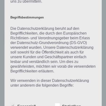
uns zu übermitteln.
Für dein Apple Gerät brauchst du ebenfalls nur den iTunes App Store
besuchen und nach TuneIn Radio durchsuchen oder einfach
Begriffsbestimmungen
folgenden Link auswählen:
Die Datenschutzerklärung beruht auf den
Begrifflichkeiten, die durch den Europäischen
TuneIn Radio: FM Musik & Sport
Richtlinien- und Verordnungsgeber beim Erlass
+
Preis:
Kostenlos
der Datenschutz-Grundverordnung (DS-GVO)
verwendet wurden. Unsere Datenschutzerklärung
soll sowohl für die Öffentlichkeit als auch für
unsere Kunden und Geschäftspartner einfach
lesbar und verständlich sein. Um dies zu
Auf WhatsApp teilen
Teilen auf Facebook
gewährleisten, möchten wir vorab die verwendeten
Begrifflichkeiten erläutern.
Tweet auf Twitter
Wir verwenden in dieser Datenschutzerklärung
unter anderem die folgenden Begriffe:
Mehr Artikel hier auf Touchportal
a) personenbezogene Daten