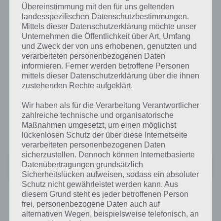
Übereinstimmung mit den für uns geltenden
landesspezifischen Datenschutzbestimmungen.
Mittels dieser Datenschutzerklärung möchte unser
Unternehmen die Öffentlichkeit über Art, Umfang
und Zweck der von uns erhobenen, genutzten und
verarbeiteten personenbezogenen Daten
informieren. Ferner werden betroffene Personen
TuneIn Radio für Android im Google Play
mittels dieser Datenschutzerklärung über die ihnen
Store
zustehenden Rechte aufgeklärt.
Wir haben als für die Verarbeitung Verantwortlicher
Wenn dir die heutige App des Tages TuneIn Radio gefällt, besuche
zahlreiche technische und organisatorische
einfach den Google Play Store und lade dir TuneIn Radio auf dein
Maßnahmen umgesetzt, um einen möglichst
Android Gerät herunter.
lückenlosen Schutz der über diese Internetseite
verarbeiteten personenbezogenen Daten
sicherzustellen. Dennoch können Internetbasierte
TuneIn Radio: Music & Sports
Datenübertragungen grundsätzlich
+
Preis:
Kostenlos
Sicherheitslücken aufweisen, sodass ein absoluter
Schutz nicht gewährleistet werden kann. Aus
diesem Grund steht es jeder betroffenen Person
frei, personenbezogene Daten auch auf
TuneIn Radio für iPhone, iPad und iPod
alternativen Wegen, beispielsweise telefonisch, an
Touch im iTunes App Store