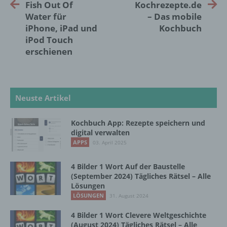
Fish Out Of
Kochrezepte.de
identifizierbare natürliche Person, deren
Water für
– Das mobile
personenbezogene Daten von dem für die
iPhone, iPad und
Kochbuch
Verarbeitung Verantwortlichen verarbeitet
iPod Touch
werden.
erschienen
c) Verarbeitung
Neuste Artikel
Verarbeitung ist jeder mit oder ohne Hilfe
automatisierter Verfahren ausgeführte
Vorgang oder jede solche Vorgangsreihe im
Kochbuch App: Rezepte speichern und
Zusammenhang mit personenbezogenen
digital verwalten
Daten wie das Erheben, das Erfassen, die
APPS
03. April 2025
Organisation, das Ordnen, die Speicherung,
die Anpassung oder Veränderung, das
4 Bilder 1 Wort Auf der Baustelle
Auslesen, das Abfragen, die Verwendung,
(September 2024) Tägliches Rätsel – Alle
die Offenlegung durch Übermittlung,
Lösungen
Verbreitung oder eine andere Form der
LÖSUNGEN
31. August 2024
Bereitstellung, den Abgleich oder die
Verknüpfung, die Einschränkung, das
4 Bilder 1 Wort Clevere Weltgeschichte
Löschen oder die Vernichtung.
(August 2024) Tägliches Rätsel – Alle