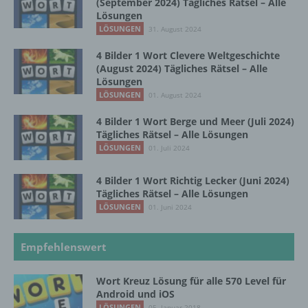
(September 2024) Tägliches Rätsel – Alle
Lösungen
c) Verarbeitung
LÖSUNGEN
31. August 2024
Verarbeitung ist jeder mit oder ohne Hilfe
4 Bilder 1 Wort Clevere Weltgeschichte
automatisierter Verfahren ausgeführte
(August 2024) Tägliches Rätsel – Alle
Vorgang oder jede solche Vorgangsreihe im
Lösungen
Zusammenhang mit personenbezogenen
LÖSUNGEN
01. August 2024
Daten wie das Erheben, das Erfassen, die
Organisation, das Ordnen, die Speicherung,
4 Bilder 1 Wort Berge und Meer (Juli 2024)
die Anpassung oder Veränderung, das
Tägliches Rätsel – Alle Lösungen
Auslesen, das Abfragen, die Verwendung,
LÖSUNGEN
01. Juli 2024
die Offenlegung durch Übermittlung,
Verbreitung oder eine andere Form der
4 Bilder 1 Wort Richtig Lecker (Juni 2024)
Bereitstellung, den Abgleich oder die
Tägliches Rätsel – Alle Lösungen
Verknüpfung, die Einschränkung, das
LÖSUNGEN
01. Juni 2024
Löschen oder die Vernichtung.
Empfehlenswert
d) Einschränkung der Verarbeitung
Wort Kreuz Lösung für alle 570 Level für
Android und iOS
Einschränkung der Verarbeitung ist die
Markierung gespeicherter
LÖSUNGEN
05. Januar 2018