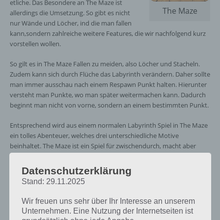
etliche. Das Besondere an The Maze ist
The Maze
allerdings die Umsetzung. So gibt es nicht
nur Wände und Löcher, ind die man fallen
kann,sondern zahlreiche weitere Features, die wir nachfolgend kurz
vorstellen wollen.
So gilt es in The Maze Fallen zu meiden, also Löcher und Stacheln.
Zudem kann sich durch Flüche das Labyrinth verändern. Daher sollte
man immer ausschau nach einem Respawn Punkt halten. Hierunter
versteht man Punkte, wo man später weitermachen kann. Dadurch
beginnt man nicht von vorne, sondern an einem bestimmten Punkt.
Entsprechend wird aus einem normalen Labyrinth Spiel in The Maze
ein tolles Abenteuer, welches drei unterschiedliche Motive
beinhaltet. The Maze ist ein Spiel für zwischendurch, macht aber
dennoch sehr viel Spaß. Nachfolgend haben wir noch den Download
Link zu Google Play. Für iOS gibt es die App leider nicht. The Maze
Datenschutzerklärung
kann kostenlos heruntergeladen werden.
Stand: 29.11.2025
Wir freuen uns sehr über Ihr Interesse an unserem
Unternehmen. Eine Nutzung der Internetseiten ist