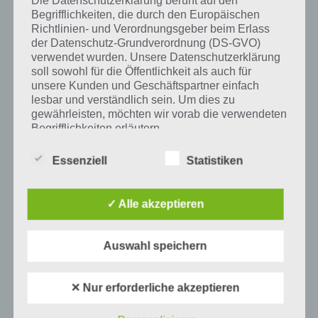
Tweet auf Twitter
Begrifflichkeiten, die durch den Europäischen
Richtlinien- und Verordnungsgeber beim Erlass
der Datenschutz-Grundverordnung (DS-GVO)
verwendet wurden. Unsere Datenschutzerklärung
Mehr Artikel hier auf Touchportal
soll sowohl für die Öffentlichkeit als auch für
unsere Kunden und Geschäftspartner einfach
lesbar und verständlich sein. Um dies zu
gewährleisten, möchten wir vorab die verwendeten
Begrifflichkeiten erläutern.
Wir verwenden in dieser Datenschutzerklärung
Essenziell
Statistiken
unter anderem die folgenden Begriffe:
✓ Alle akzeptieren
a) personenbezogene Daten
Auswahl speichern
Personenbezogene Daten sind alle
Informationen, die sich auf eine identifizierte
oder identifizierbare natürliche Person (im
0
KOMMENTARE
✕ Nur erforderliche akzeptieren
Folgenden „betroffene Person") beziehen.
Als identifizierbar wird eine natürliche