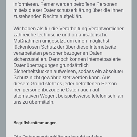
The Maze für Android im Google Play
informieren. Ferner werden betroffene Personen
Store
mittels dieser Datenschutzerklärung über die ihnen
zustehenden Rechte aufgeklärt.
The Maze kann im Google Play Store kostenlos heruntergeladen
Wir haben als für die Verarbeitung Verantwortlicher
werden. Die App ist gerademal 8,5 MB groß und erfordert
zahlreiche technische und organisatorische
mindestens Android 2.2. Finanziert wird das ganze im übrigen durch
Maßnahmen umgesetzt, um einen möglichst
Werbung. Hier gehts zum Download von The Maze:
lückenlosen Schutz der über diese Internetseite
verarbeiteten personenbezogenen Daten
sicherzustellen. Dennoch können Internetbasierte
The Maze für iPhone, iPad und iPod
Datenübertragungen grundsätzlich
Touch im iTunes App Store
Sicherheitslücken aufweisen, sodass ein absoluter
Schutz nicht gewährleistet werden kann. Aus
Für iOS gibt es die Spiele App The Maze zwar nicht, aber dafür
diesem Grund steht es jeder betroffenen Person
zahlreiche Alternativen. Sollte The Maze in Zukunft für iOS
frei, personenbezogene Daten auch auf
alternativen Wegen, beispielsweise telefonisch, an
erscheinen, werden wir euch natürlich informieren.
uns zu übermitteln.
Begriffsbestimmungen
Auf WhatsApp teilen
Teilen auf Facebook
Die Datenschutzerklärung beruht auf den