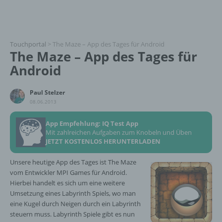
Touchportal
>
The Maze – App des Tages für Android
The Maze – App des Tages für
Android
Paul Stelzer
08.06.2013
App Empfehlung: IQ Test App
Mit zahlreichen Aufgaben zum Knobeln und Üben
JETZT KOSTENLOS HERUNTERLADEN
Unsere heutige App des Tages ist The Maze
vom Entwickler MPI Games für Android.
Hierbei handelt es sich um eine weitere
Umsetzung eines Labyrinth Spiels, wo man
eine Kugel durch Neigen durch ein Labyrinth
steuern muss. Labyrinth Spiele gibt es nun