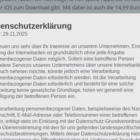
r iOS zum Download gibt. Mit dabei ist auch die 14,99 Euro
rships, was für Apps ein enorm hoher Preis ist.
enschutzerklärung
r eine Übersicht über die nachfolgend vorgestellten Spiel
: 29.11.2025
dex]
reuen uns sehr über Ihr Interesse an unserem Unternehmen. Ein
ng der Internetseiten ist grundsätzlich ohne jede Angabe
nenbezogener Daten möglich. Sofern eine betroffene Person
ngry Birds Stella POP: Bubble Sh
dere Services unseres Unternehmens über unsere Internetseite
uch nehmen möchte, könnte jedoch eine Verarbeitung
errückten Vögeln
nenbezogener Daten erforderlich werden. Ist die Verarbeitung
nenbezogener Daten erforderlich und besteht für eine solche
beitung keine gesetzliche Grundlage, holen wir generell eine
Rovio, die Macher hinter dem
Erfolgsti
lligung der betroffenen Person ein.
bereits zahlreiche Spiele veröfffentlich
erarbeitung personenbezogener Daten, beispielsweise des Na
Spielprinzip verfügen, aber die bekann
nschrift, E-Mail-Adresse oder Telefonnummer einer betroffenen
wie beispielsweise Angry Birds Go oder
n, erfolgt stets im Einklang mit der Datenschutz-Grundverordnu
n Übereinstimmung mit den für uns geltenden landesspezifisch
hat man Angry Birds Stella POP veröffe
schutzbestimmungen. Mittels dieser Datenschutzerklärung mö
Shooter mit dutzenden Levels.