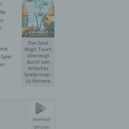
n
die
er
zu
ung
m
Das Spiel
 mit
Magic Touch
überzeugt
 Spiel
durch sein
zen
einfaches
Spielprinzip –
hen,
(c) Nitrome
ng,
essen,
ser
Download
QR-Code