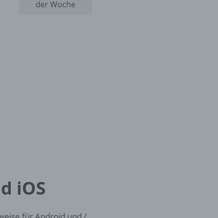
der Woche
nd iOS
weise für Android und /