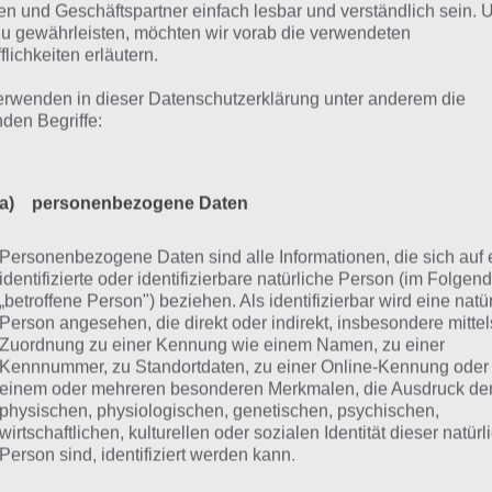
n und Geschäftspartner einfach lesbar und verständlich sein.
zu gewährleisten, möchten wir vorab die verwendeten
flichkeiten erläutern.
d Meier’s Starships: Neues Strat
erwenden in dieser Datenschutzerklärung unter anderem die
as iPad
nden Begriffe:
n Sid Meier im Titel steht, dann handelt es sich meist um 
a) personenbezogene Daten
anntesten dürfte hierbei wohl die Civilization Reihe sein.
er’s Starships, welche es nur auf dem iPad installiert werde
Personenbezogene Daten sind alle Informationen, die sich auf 
mschiffe zu befehligen. Dabei reist man zu neuen Welten,
identifizierte oder identifizierbare natürliche Person (im Folgen
 schützt die Bevölkerung vor den Weltraumpiraten.
„betroffene Person") beziehen. Als identifizierbar wird eine natü
Person angesehen, die direkt oder indirekt, insbesondere mittel
Zuordnung zu einer Kennung wie einem Namen, zu einer
ei ist die Taktik ein entscheidendes Merkmal dieses Spiel
Kennnummer, zu Standortdaten, zu einer Online-Kennung oder
ausforderungen von Sid Meier’s Starships zu erfüllen. Ein
einem oder mehreren besonderen Merkmalen, die Ausdruck de
kt ist die Anpassbarkeit der Raumschiffe, welche modul
physischen, physiologischen, genetischen, psychischen,
wirtschaftlichen, kulturellen oder sozialen Identität dieser natür
die Taktik unterstützen.
Person sind, identifiziert werden kann.