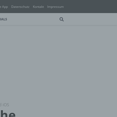
e App
Datenschutz
Kontakt
Impressum
IALS
d iOS
che