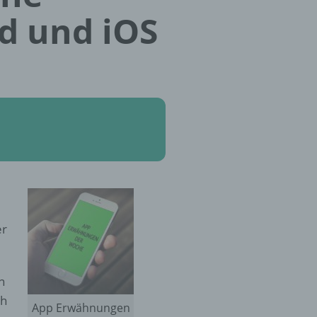
d und iOS
er
n
ch
App Erwähnungen