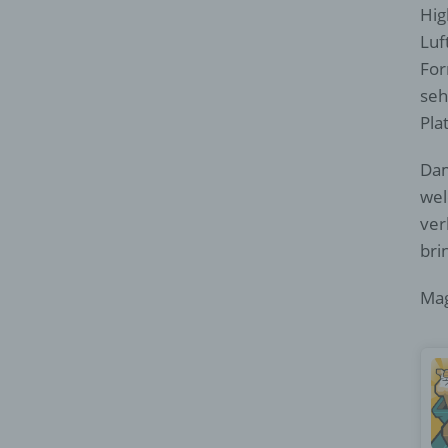
Hig
Luf
For
seh
Pla
Dam
wel
ver
bri
Mag