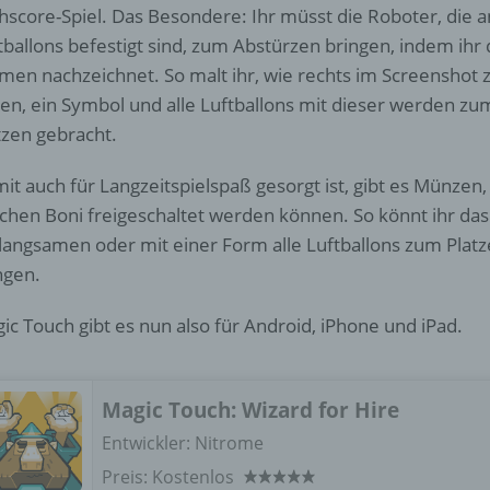
d) Einschränkung der Verarbeitung
hscore-Spiel. Das Besondere: Ihr müsst die Roboter, die a
tballons befestigt sind, zum Abstürzen bringen, indem ihr 
Einschränkung der Verarbeitung ist die Markierung gespeichert
men nachzeichnet. So malt ihr, wie rechts im Screenshot 
personenbezogener Daten mit dem Ziel, ihre künftige Verarbeit
einzuschränken.
en, ein Symbol und alle Luftballons mit dieser werden zu
tzen gebracht.
e) Profiling
it auch für Langzeitspielspaß gesorgt ist, gibt es Münzen,
chen Boni freigeschaltet werden können. So könnt ihr das
Profiling ist jede Art der automatisierten Verarbeitung
langsamen oder mit einer Form alle Luftballons zum Plat
personenbezogener Daten, die darin besteht, dass diese
ngen.
personenbezogenen Daten verwendet werden, um bestimmte
persönliche Aspekte, die sich auf eine natürliche Person bezie
zu bewerten, insbesondere, um Aspekte bezüglich Arbeitsleistu
ic Touch gibt es nun also für Android, iPhone und iPad.
wirtschaftlicher Lage, Gesundheit, persönlicher Vorlieben, Inter
Zuverlässigkeit, Verhalten, Aufenthaltsort oder Ortswechsel die
natürlichen Person zu analysieren oder vorherzusagen.
Magic Touch: Wizard for Hire
Entwickler:
Nitrome
f) Pseudonymisierung
Preis:
Kostenlos