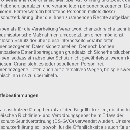
 Unternehmen die Öffentlichkeit über Art, Umfang und Zweck de
rhobenen, genutzten und verarbeiteten personenbezogenen Da
gry Birds Stella
So gibt es auch hier verschiedene Boos
mieren. Ferner werden betroffene Personen mittels dieser
POP von Rovio
schutzerklärung über die ihnen zustehenden Rechte aufgeklärt
werden immer schwieriger. Dabei kann
ds Stella POP bis zu drei Sterne verdienen. Umso mehr Pu
aben als für die Verarbeitung Verantwortlicher zahlreiche techn
r Sterne gibt es auch. Dabei kommt es vor allem auf die r
rganisatorische Maßnahmen umgesetzt, um einen möglichst
nlosen Schutz der über diese Internetseite verarbeiteten
 Level erfolgreich zu lösen. Angry Birds Stella POP ist für 
nenbezogenen Daten sicherzustellen. Dennoch können
ltlich.
netbasierte Datenübertragungen grundsätzlich Sicherheitslücke
isen, sodass ein absoluter Schutz nicht gewährleistet werden k
iesem Grund steht es jeder betroffenen Person frei,
nenbezogene Daten auch auf alternativen Wegen, beispielswe
Angry Birds POP Bubble Shooter
onisch, an uns zu übermitteln.
Entwickler:
Rovio Entertainment Oy
Preis:
Kostenlos
iffsbestimmungen
atenschutzerklärung beruht auf den Begrifflichkeiten, die durch
Angry Birds POP!
äischen Richtlinien- und Verordnungsgeber beim Erlass der
Entwickler:
Rovio Entertainment Oyj
schutz-Grundverordnung (DS-GVO) verwendet wurden. Unser
schutzerklärung soll sowohl für die Öffentlichkeit als auch für u
+
Preis:
Kostenlos