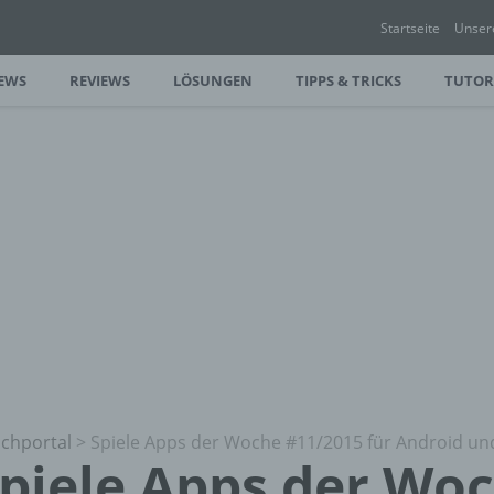
Startseite
Unser
EWS
REVIEWS
LÖSUNGEN
TIPPS & TRICKS
TUTOR
chportal
>
Spiele Apps der Woche #11/2015 für Android un
piele Apps der Wo