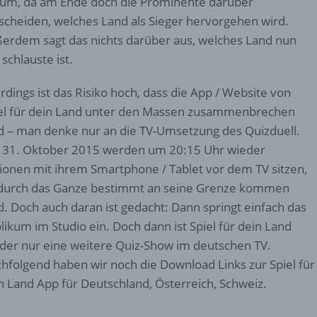
um, da am Ende doch die Prominente darüber
d) Einschränkung der Verarbeitung
scheiden, welches Land als Sieger hervorgehen wird.
Einschränkung der Verarbeitung ist die Markierung gespeichert
erdem sagt das nichts darüber aus, welches Land nun
personenbezogener Daten mit dem Ziel, ihre künftige Verarbeit
 schlauste ist.
einzuschränken.
erdings ist das Risiko hoch, dass die App / Website von
el für dein Land unter den Massen zusammenbrechen
e) Profiling
d – man denke nur an die TV-Umsetzung des Quizduell.
31. Oktober 2015 werden um 20:15 Uhr wieder
Profiling ist jede Art der automatisierten Verarbeitung
personenbezogener Daten, die darin besteht, dass diese
lionen mit ihrem Smartphone / Tablet vor dem TV sitzen,
personenbezogenen Daten verwendet werden, um bestimmte
urch das Ganze bestimmt an seine Grenze kommen
persönliche Aspekte, die sich auf eine natürliche Person bezie
d. Doch auch daran ist gedacht: Dann springt einfach das
zu bewerten, insbesondere, um Aspekte bezüglich Arbeitsleistu
wirtschaftlicher Lage, Gesundheit, persönlicher Vorlieben, Inter
likum im Studio ein. Doch dann ist Spiel für dein Land
Zuverlässigkeit, Verhalten, Aufenthaltsort oder Ortswechsel die
der nur eine weitere Quiz-Show im deutschen TV.
natürlichen Person zu analysieren oder vorherzusagen.
hfolgend haben wir noch die Download Links zur Spiel für
n Land App für Deutschland, Österreich, Schweiz.
f) Pseudonymisierung