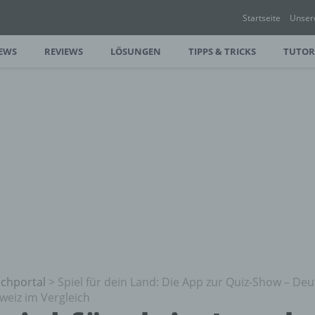
Startseite
Unser
EWS
REVIEWS
LÖSUNGEN
TIPPS & TRICKS
TUTOR
chportal
>
Spiel für dein Land: Die App zur Quiz-Show – De
weiz im Vergleich