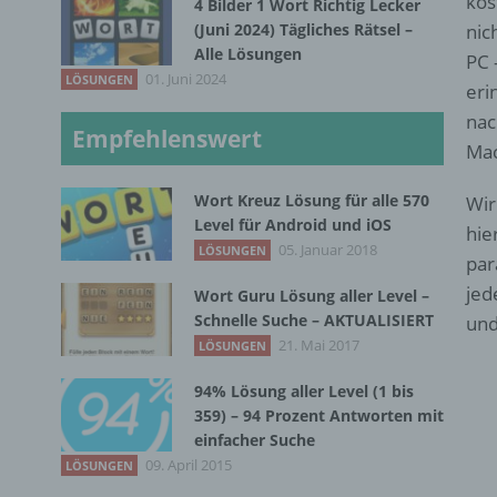
kos
4 Bilder 1 Wort Richtig Lecker
(Juni 2024) Tägliches Rätsel –
nic
Alle Lösungen
PC 
01. Juni 2024
LÖSUNGEN
eri
nac
Empfehlenswert
Mac
Wort Kreuz Lösung für alle 570
Wir
Level für Android und iOS
hie
05. Januar 2018
LÖSUNGEN
par
jed
Wort Guru Lösung aller Level –
Schnelle Suche – AKTUALISIERT
und
21. Mai 2017
LÖSUNGEN
94% Lösung aller Level (1 bis
359) – 94 Prozent Antworten mit
einfacher Suche
09. April 2015
LÖSUNGEN