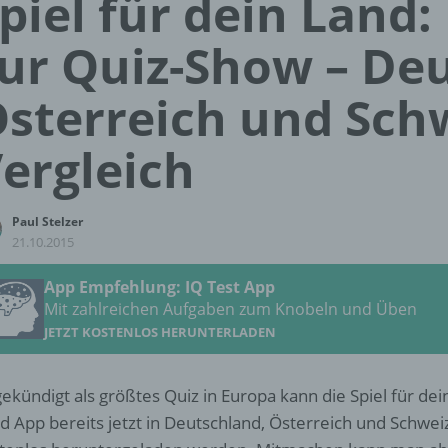
piel für dein Land:
ur Quiz-Show – De
sterreich und Sch
ergleich
Paul Stelzer
21.10.2015
App Empfehlung: IQ Test App
Mit zahlreichen Aufgaben zum Knobeln und Üben
JETZT KOSTENLOS HERUNTERLADEN
ekündigt als größtes Quiz in Europa kann die Spiel für dei
d App bereits jetzt in Deutschland, Österreich und Schwei