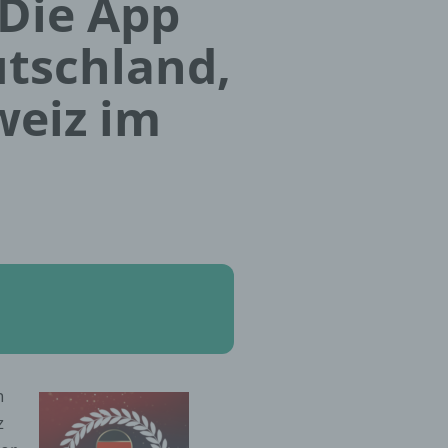
 Die App
utschland,
weiz im
n
z