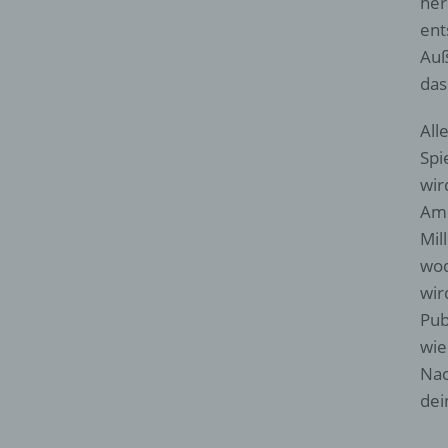
her
ent
Auß
das
All
Spi
wir
Am 
Mil
wod
wir
Pub
wie
Nac
dei