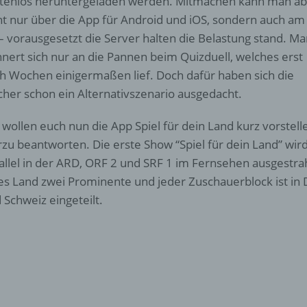
tenlos heruntergeladen werden. Mitmachen kann man ab
ht nur über die App für Android und iOS, sondern auch am
– vorausgesetzt die Server halten die Belastung stand. M
nnert sich nur an die Pannen beim Quizduell, welches erst
h Wochen einigermaßen lief. Doch dafür haben sich die
her schon ein Alternativszenario ausgedacht.
 wollen euch nun die App Spiel für dein Land kurz vorstel
rzu beantworten. Die erste Show “Spiel für dein Land” wi
allel in der ARD, ORF 2 und SRF 1 im Fernsehen ausgestrahl
es Land zwei Prominente und jeder Zuschauerblock ist in 
 Schweiz eingeteilt.