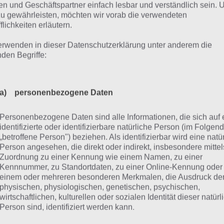
n und Geschäftspartner einfach lesbar und verständlich sein.
ächst musst du dir die gleichnamige App Spiel für dein L
zu gewährleisten, möchten wir vorab die verwendeten
 die offizielle Website gehen (PC / Mac). Nach einer kurze
flichkeiten erläutern.
dann auch direkt losgehen, doch mitmachen kann man er
erwenden in dieser Datenschutzerklärung unter anderem die
20:15 Uhr. Bevor die Prominente die Fragen erhalten, kan
nden Begriffe:
el für dein Land die Fragen beantwortet werden. Dabei ha
unden Zeit, um seine Antwort abzugeben. Danach wird pro
worten aufgeteilt, sodass das eigene Land Bonus-Punkte
a) personenbezogene Daten
 Mehrheit die richtige Antwort eingegeben hat.
Personenbezogene Daten sind alle Informationen, die sich auf 
en Wissensfragen gibt es auch die Kategorie “Wie ticken 
identifizierte oder identifizierbare natürliche Person (im Folgen
„betroffene Person") beziehen. Als identifizierbar wird eine natü
minente entscheiden, welche Antwort wohl am häufigsten
Person angesehen, die direkt oder indirekt, insbesondere mittel
ale sind die Prominente dann auf sich alleine gestellt. U
Zuordnung zu einer Kennung wie einem Namen, zu einer
ene Land hat, desto mehr Zeit haben diese und desto höher
Kennnummer, zu Standortdaten, zu einer Online-Kennung oder
einem oder mehreren besonderen Merkmalen, die Ausdruck de
rscheinlichkeit für den Sieg.
physischen, physiologischen, genetischen, psychischen,
wirtschaftlichen, kulturellen oder sozialen Identität dieser natür
Person sind, identifiziert werden kann.