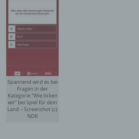
er
ung
Spannend wird es bei
hen,
Fragen in der
ng,
Kategorie “Wie ticken
essen,
wir” bei Spiel für dein
ser
Land – Screenshot (c)
NDR