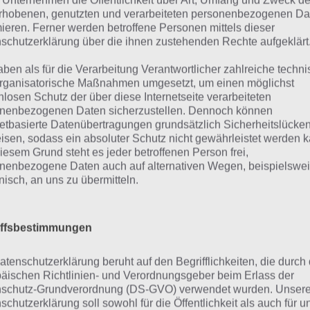
 Unternehmen die Öffentlichkeit über Art, Umfang und Zweck de
Basis der Intelligenz.
rhobenen, genutzten und verarbeiteten personenbezogenen Da
mieren. Ferner werden betroffene Personen mittels dieser
schutzerklärung über die ihnen zustehenden Rechte aufgeklärt
Spiel für dein Land ist so ähnlich wie
verschiedene Fragen rund um Allgem
aben als für die Verarbeitung Verantwortlicher zahlreiche techn
Co abgefragt werden. Zum einen gib
rganisatorische Maßnahmen umgesetzt, um einen möglichst
nlosen Schutz der über diese Internetseite verarbeiteten
Studio und die große Masse darf mitte
nenbezogenen Daten sicherzustellen. Dennoch können
Land App vom Sofa aus mitmachen un
netbasierte Datenübertragungen grundsätzlich Sicherheitslücke
piel für dein Land
für Österreich
sitzen Schauspielerin
isen, sodass ein absoluter Schutz nicht gewährleistet werden k
iesem Grund steht es jeder betroffenen Person frei,
p Screenshot – (c)
Schauspieler und “Bergdoktor” Hans 
nenbezogene Daten auch auf alternativen Wegen, beispielswe
NDR
dabei sind Schauspielerin Maria Fu
onisch, an uns zu übermitteln.
Christoph Maria Herbst. Und
für die
eratorin und Musicalstar Sandra Studer und der “Tatort”-
iffsbestimmungen
ei.
atenschutzerklärung beruht auf den Begrifflichkeiten, die durch
äischen Richtlinien- und Verordnungsgeber beim Erlass der
 funktioniert Spiel für dein Lan
schutz-Grundverordnung (DS-GVO) verwendet wurden. Unser
schutzerklärung soll sowohl für die Öffentlichkeit als auch für u