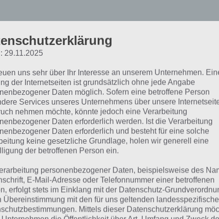
enschutzerklärung
: 29.11.2025
reuen uns sehr über Ihr Interesse an unserem Unternehmen. Ein
ng der Internetseiten ist grundsätzlich ohne jede Angabe
nenbezogener Daten möglich. Sofern eine betroffene Person
dere Services unseres Unternehmens über unsere Internetseite
piel für dein Land: Der g
uch nehmen möchte, könnte jedoch eine Verarbeitung
nenbezogener Daten erforderlich werden. Ist die Verarbeitung
änder-Vergleich
nenbezogener Daten erforderlich und besteht für eine solche
beitung keine gesetzliche Grundlage, holen wir generell eine
lligung der betroffenen Person ein.
Mit “Spiel für dein Land” versuchen d
erarbeitung personenbezogener Daten, beispielsweise des Na
Sender von Österreich, Schweiz und
nschrift, E-Mail-Adresse oder Telefonnummer einer betroffenen
gemeinsame Quiz-Show, um so einen
n, erfolgt stets im Einklang mit der Datenschutz-Grundverordnu
n Übereinstimmung mit den für uns geltenden landesspezifisch
Vergleich zu starten. Das erinnert s
schutzbestimmungen. Mittels dieser Datenschutzerklärung mö
App
, die ebenfalls einen Länder-Verg