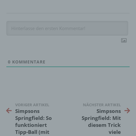
d) Einschränkung der Verarbeitung
Einschränkung der Verarbeitung ist die
Markierung gespeicherter
personenbezogener Daten mit dem Ziel, ihre
künftige Verarbeitung einzuschränken.
0
KOMMENTARE
e) Profiling
Profiling ist jede Art der automatisierten
Verarbeitung personenbezogener Daten, die
darin besteht, dass diese
personenbezogenen Daten verwendet
VORIGER ARTIKEL
NÄCHSTER ARTIKEL
werden, um bestimmte persönliche Aspekte,
Simpsons
Simpsons
die sich auf eine natürliche Person beziehen,
Springfield: So
Springfield: Mit
zu bewerten, insbesondere, um Aspekte
funktioniert
diesem Trick
bezüglich Arbeitsleistung, wirtschaftlicher
Tipp-Ball (mit
viele
Lage, Gesundheit, persönlicher Vorlieben,