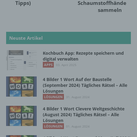
Interessen, Zuverlässigkeit, Verhalten,
Tipps)
Schaumstoffhände
Aufenthaltsort oder Ortswechsel dieser
sammeln
natürlichen Person zu analysieren oder
vorherzusagen.
Neuste Artikel
f) Pseudonymisierung
Kochbuch App: Rezepte speichern und
Pseudonymisierung ist die Verarbeitung
digital verwalten
personenbezogener Daten in einer Weise,
APPS
03. April 2025
auf welche die personenbezogenen Daten
ohne Hinzuziehung zusätzlicher
4 Bilder 1 Wort Auf der Baustelle
Informationen nicht mehr einer spezifischen
(September 2024) Tägliches Rätsel – Alle
betroffenen Person zugeordnet werden
Lösungen
können, sofern diese zusätzlichen
LÖSUNGEN
31. August 2024
Informationen gesondert aufbewahrt werden
und technischen und organisatorischen
4 Bilder 1 Wort Clevere Weltgeschichte
Maßnahmen unterliegen, die gewährleisten,
(August 2024) Tägliches Rätsel – Alle
dass die personenbezogenen Daten nicht
Lösungen
einer identifizierten oder identifizierbaren
LÖSUNGEN
01. August 2024
natürlichen Person zugewiesen werden.