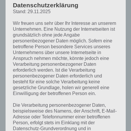
erinnert, wie
Datenschutzerklärung
links im
Stand: 29.11.2025
Screenshot zu
sehen, stark
Wir freuen uns sehr über Ihr Interesse an unserem
an den ersten
Unternehmen. Eine Nutzung der Internetseiten ist
Teil. Dabei
grundsätzlich ohne jede Angabe
geht es auch
personenbezogener Daten möglich. Sofern eine
Sonic Runners Screenshot – (c) Sega
durch
betroffene Person besondere Services unseres
Loopings,
Unternehmens über unsere Internetseite in
Ringe müssen eingesammelt und Tiere gerettet werden. Und
Anspruch nehmen möchte, könnte jedoch eine
natürlich ist auch Eggman mit von der Partie, der in diversen
Verarbeitung personenbezogener Daten
Bosskämpfen besiegt werden muss.
erforderlich werden. Ist die Verarbeitung
personenbezogener Daten erforderlich und
In den ersten Minuten lernt der Spieler die Steuerung von Sonic
besteht für eine solche Verarbeitung keine
Runners kennen. So läuft Sonic von selber, mittels tippen auf den
gesetzliche Grundlage, holen wir generell eine
Einwilligung der betroffenen Person ein.
Bildschirm springt Sonic. Dies kann man bis zu dreimal wiederholen,
sodass Sonic hoch in die Luft hinaus kann.
Die Verarbeitung personenbezogener Daten,
beispielsweise des Namens, der Anschrift, E-Mail-
Auch im weiteren Spielverlauf wird es nicht langweilig, denn die Level
Adresse oder Telefonnummer einer betroffenen
bzw. Streckenabschnitte von Sonic Runners sind abwechslungsreich.
Person, erfolgt stets im Einklang mit der
Trifft man die richtigen Abzweigungen, geht es hoch in die Luft
Datenschutz-Grundverordnung und in
hinaus, in welchem zusätzliche Ringe versteckt sind. Trotzdem muss