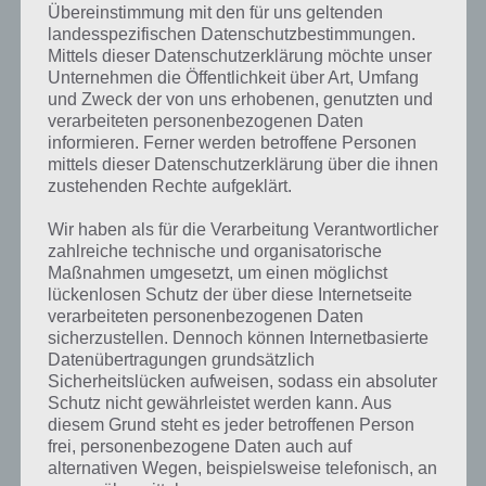
Übereinstimmung mit den für uns geltenden
man hier enorm aufpassen, denn zahlreiche Hindernisse und auch
landesspezifischen Datenschutzbestimmungen.
Gegner sind überall im Level verteilt.
Mittels dieser Datenschutzerklärung möchte unser
Unternehmen die Öffentlichkeit über Art, Umfang
und Zweck der von uns erhobenen, genutzten und
Schalte verschiedene Welten frei
verarbeiteten personenbezogenen Daten
informieren. Ferner werden betroffene Personen
Im Laufe von Sonic Runners schaltest du durch das Erreichen
mittels dieser Datenschutzerklärung über die ihnen
bestimmter Punkte nicht nur neue Checkpoints frei, sondern auch
zustehenden Rechte aufgeklärt.
neue Welten. Tägliche Herausforderungen sorgen hierbei für
Langzeitspielspaß.
Wir haben als für die Verarbeitung Verantwortlicher
zahlreiche technische und organisatorische
Neben Sonic gibt es nicht nur weitere Figuren wie Tails oder
Maßnahmen umgesetzt, um einen möglichst
Knuckles, sondern auch Helfer, die bspw. dafür sorgen, dass Tiere
lückenlosen Schutz der über diese Internetseite
einfacher gerettet werden kann. Mittels verschiedener Items, unter
verarbeiteten personenbezogenen Daten
anderem einem Schild, kann man auch bei einem Fehler ohne
sicherzustellen. Dennoch können Internetbasierte
Datenübertragungen grundsätzlich
Verluste weiterspielen. Wie bereits von damals bekannt, solltet ihr
Sicherheitslücken aufweisen, sodass ein absoluter
auch in Sonic Runners zahlreiche Münzen einsammeln, um nicht
Schutz nicht gewährleistet werden kann. Aus
direkt zu sterben, wenn ihr gegen Feinde lauft.
diesem Grund steht es jeder betroffenen Person
frei, personenbezogene Daten auch auf
alternativen Wegen, beispielsweise telefonisch, an