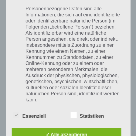
Nachdem mit Sonic Dash bereits ein Endless Runner im 3D-Stil
Personenbezogene Daten sind alle
erschienen ist, der zuletzt sogar eine Kooperation mit Angry Birds
Informationen, die sich auf eine identifizierte
eingegangen ist, ist nun Sonic Runners erschienen. Dieser ähnelt
oder identifizierbare natürliche Person (im
stark dem ersten Teil und ist ein Sidescroller. Hierbei läuft Sonic
Folgenden „betroffene Person") beziehen.
selber, du musst nur noch im richtigen Moment springen, Münzen
Als identifizierbar wird eine natürliche
einsammeln und Hindernissen ausweichen. Dank einer hohen
Person angesehen, die direkt oder indirekt,
Geschwindigkeit ist Sonic Runners eine gute Herausforderung.
insbesondere mittels Zuordnung zu einer
Kennung wie einem Namen, zu einer
Erhältlich ist die App nun weltweit. Heruntergeladen werden kann
Kennnummer, zu Standortdaten, zu einer
Sonic Runners für iPhone, iPad und Android.
Online-Kennung oder zu einem oder
mehreren besonderen Merkmalen, die
Ausdruck der physischen, physiologischen,
Sonic Runners für Android im Google Play
genetischen, psychischen, wirtschaftlichen,
Store
kulturellen oder sozialen Identität dieser
natürlichen Person sind, identifiziert werden
kann.
Sonic Runners ist kostenlos im Google Play Store erhältlich. Dabei
wird Android 2.3.3 oder höher benötigt, um das Spiel installieren zu
können.
Essenziell
Statistiken
b) betroffene Person
App für iPhone, iPad und iPod Touch im
Betroffene Person ist jede identifizierte oder
✓ Alle akzeptieren