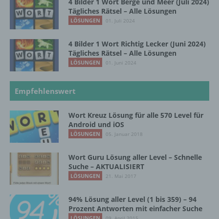
4 Bilder 1 Wort Berge und Meer (Juli 2024)
Tägliches Rätsel – Alle Lösungen
g) Verantwortlicher oder für die Verarbeitung
LÖSUNGEN
01. Juli 2024
Verantwortlicher
4 Bilder 1 Wort Richtig Lecker (Juni 2024)
Verantwortlicher oder für die Verarbeitung
Tägliches Rätsel – Alle Lösungen
Verantwortlicher ist die natürliche oder
LÖSUNGEN
01. Juni 2024
juristische Person, Behörde, Einrichtung
oder andere Stelle, die allein oder
gemeinsam mit anderen über die Zwecke
Empfehlenswert
und Mittel der Verarbeitung von
personenbezogenen Daten entscheidet.
Wort Kreuz Lösung für alle 570 Level für
Sind die Zwecke und Mittel dieser
Android und iOS
Verarbeitung durch das Unionsrecht oder
LÖSUNGEN
05. Januar 2018
das Recht der Mitgliedstaaten vorgegeben,
so kann der Verantwortliche
Wort Guru Lösung aller Level – Schnelle
beziehungsweise können die bestimmten
Suche – AKTUALISIERT
Kriterien seiner Benennung nach dem
LÖSUNGEN
Unionsrecht oder dem Recht der
21. Mai 2017
Mitgliedstaaten vorgesehen werden.
94% Lösung aller Level (1 bis 359) – 94
Prozent Antworten mit einfacher Suche
LÖSUNGEN
09. April 2015