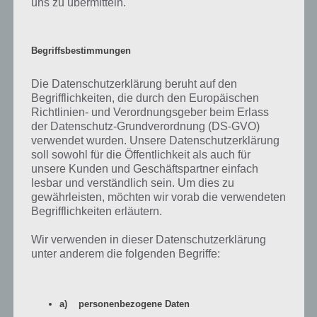
Gameplay Video zu Sonic Runners
uns zu übermitteln.
Damit du dir einen besseren Eindruck zu Sonic Runners verschaffen
kannst, haben wir nachfolgend ein Gameplay Video eingebunden.
Begriffsbestimmungen
Dieses zeigt sehr gut die ersten Minuten im Spiel. Zum Video:
Die Datenschutzerklärung beruht auf den
Begrifflichkeiten, die durch den Europäischen
Richtlinien- und Verordnungsgeber beim Erlass
der Datenschutz-Grundverordnung (DS-GVO)
verwendet wurden. Unsere Datenschutzerklärung
soll sowohl für die Öffentlichkeit als auch für
unsere Kunden und Geschäftspartner einfach
lesbar und verständlich sein. Um dies zu
gewährleisten, möchten wir vorab die verwendeten
Begrifflichkeiten erläutern.
Wir verwenden in dieser Datenschutzerklärung
unter anderem die folgenden Begriffe:
App herunterladen
a) personenbezogene Daten