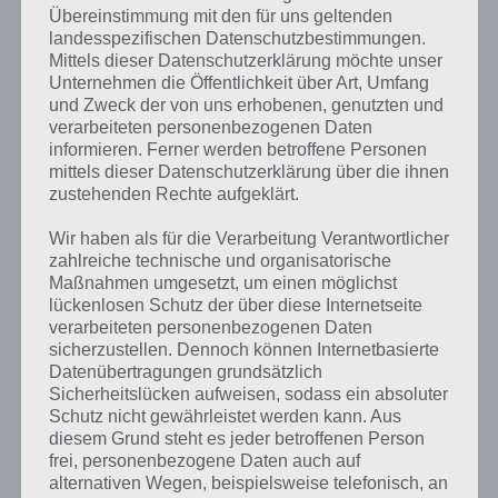
Die Werbung nervt
Übereinstimmung mit den für uns geltenden
landesspezifischen Datenschutzbestimmungen.
Der einzige Kritikpunkt, der uns störte, war die mehr aus
Mittels dieser Datenschutzerklärung möchte unser
aufdringliche Werbung, die zum Teil auch aus Videowerbung
Unternehmen die Öffentlichkeit über Art, Umfang
bestand. Der Button zum Überspringen wurde dabei teilweise sogar
und Zweck der von uns erhobenen, genutzten und
verdeckt. Jedoch kann man zum In-App-Kauf greifen und dadurch
verarbeiteten personenbezogenen Daten
die Werbung für (zum Zeitpunkt dieses Reviews) für 1,99 Euro
informieren. Ferner werden betroffene Personen
entfernen.
mittels dieser Datenschutzerklärung über die ihnen
zustehenden Rechte aufgeklärt.
Gameplay Video zu Slip Away
Wir haben als für die Verarbeitung Verantwortlicher
zahlreiche technische und organisatorische
Maßnahmen umgesetzt, um einen möglichst
Damit du dir einen guten Eindruck von Slip Away machen kannst,
lückenlosen Schutz der über diese Internetseite
haben wir noch ein Gameplay Video für euch eingebunden. Hier das
verarbeiteten personenbezogenen Daten
Video:
sicherzustellen. Dennoch können Internetbasierte
Datenübertragungen grundsätzlich
Sicherheitslücken aufweisen, sodass ein absoluter
Schutz nicht gewährleistet werden kann. Aus
diesem Grund steht es jeder betroffenen Person
frei, personenbezogene Daten auch auf
alternativen Wegen, beispielsweise telefonisch, an