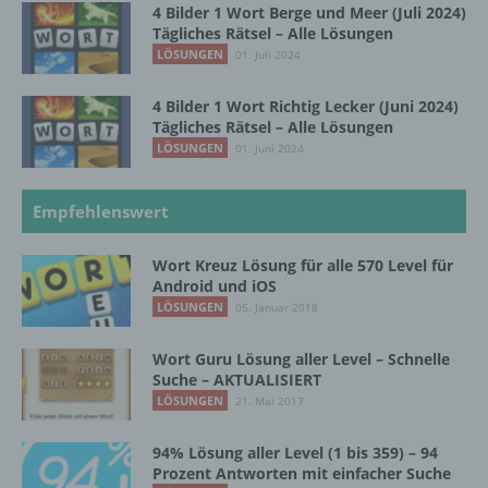
4 Bilder 1 Wort Berge und Meer (Juli 2024)
Tägliches Rätsel – Alle Lösungen
g) Verantwortlicher oder für die Verarbeitung
LÖSUNGEN
01. Juli 2024
Verantwortlicher
4 Bilder 1 Wort Richtig Lecker (Juni 2024)
Verantwortlicher oder für die Verarbeitung
Tägliches Rätsel – Alle Lösungen
Verantwortlicher ist die natürliche oder
LÖSUNGEN
01. Juni 2024
juristische Person, Behörde, Einrichtung
oder andere Stelle, die allein oder
gemeinsam mit anderen über die Zwecke
Empfehlenswert
und Mittel der Verarbeitung von
personenbezogenen Daten entscheidet.
Wort Kreuz Lösung für alle 570 Level für
Sind die Zwecke und Mittel dieser
Android und iOS
Verarbeitung durch das Unionsrecht oder
LÖSUNGEN
05. Januar 2018
das Recht der Mitgliedstaaten vorgegeben,
so kann der Verantwortliche
beziehungsweise können die bestimmten
Wort Guru Lösung aller Level – Schnelle
Kriterien seiner Benennung nach dem
Suche – AKTUALISIERT
Unionsrecht oder dem Recht der
LÖSUNGEN
21. Mai 2017
Mitgliedstaaten vorgesehen werden.
94% Lösung aller Level (1 bis 359) – 94
Prozent Antworten mit einfacher Suche