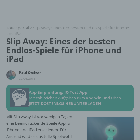
Touchportal
>
Slip Away: Eines der besten Endlos-Spiele für iPhone
und iPad
Slip Away: Eines der besten
Endlos-Spiele für iPhone und
iPad
Paul Stelzer
20.06.2016
App Empfehlung: IQ Test App
Mit zahlreichen Aufgaben zum Knobeln und Üben
JETZT KOSTENLOS HERUNTERLADEN
Mit Slip Away ist vor wenigen Tagen
eine beeindruckende Spiele App für
iPhone und iPad erschienen. Für
Android wird es das tolle Spiel wohl