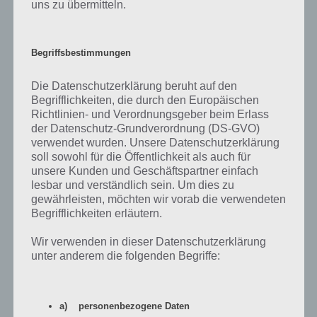
uns zu übermitteln.
Begriffsbestimmungen
Die Datenschutzerklärung beruht auf den
Begrifflichkeiten, die durch den Europäischen
Richtlinien- und Verordnungsgeber beim Erlass
der Datenschutz-Grundverordnung (DS-GVO)
verwendet wurden. Unsere Datenschutzerklärung
soll sowohl für die Öffentlichkeit als auch für
unsere Kunden und Geschäftspartner einfach
App herunterladen
lesbar und verständlich sein. Um dies zu
gewährleisten, möchten wir vorab die verwendeten
Begrifflichkeiten erläutern.
Uns konnte Slip Away voll und ganz überzeugen, auch wenn die
Werbung weit nerviger ist als bei anderen Spiele Apps. Doch die
Wir verwenden in dieser Datenschutzerklärung
gelungene grafische Umsetzung und das Spiel an sich konnten
unter anderem die folgenden Begriffe:
überzeugen. Vor allem der taktische Aspekt mit dem loslassen und
dann weitertippen, ist gut umgesetzt und sorgt damit für eine
höhere Schwierigkeit als nur zwei Buttons (links oder rechts) tippen
zu müssen. Nur wer mit voller Konzentration dabei ist, wird auch
a) personenbezogene Daten