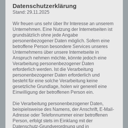
diesem Genre einfach gelöst. So
Datenschutzerklärung
muss man lediglich auf den linken
Stand: 29.11.2025
bzw. rechten Bereich des Bildschirms
tippen, damit unsere Ozean-
Wir freuen uns sehr über Ihr Interesse an unserem
Spielfigur in die entsprechende
Unternehmen. Eine Nutzung der Internetseiten ist
Richtung sich bewegt. Jedoch kann
grundsätzlich ohne jede Angabe
man auch loslassen mit Tippen,
personenbezogener Daten möglich. Sofern eine
wodurch die Kreatur wieder ein
betroffene Person besondere Services unseres
wenig nach unten geht.
Unternehmens über unsere Internetseite in
Anspruch nehmen möchte, könnte jedoch eine
Das ist auch wichtig, denn die
Verarbeitung personenbezogener Daten
Slip Away Screenshot
erforderlich werden. Ist die Verarbeitung
Abschnitte von Slip Away sind
– (c) Nanovation
personenbezogener Daten erforderlich und
durchaus knifflig. So muss man kurz
besteht für eine solche Verarbeitung keine
warten bevor ein Hindernis
gesetzliche Grundlage, holen wir generell eine
überwunden werden kann. Auch die Stacheln am Rand dürfen
Einwilligung der betroffenen Person ein.
natürlich nicht berührt werden. Entsprechend sorgt Slip Away mit
fortschreitendem Verlauf für immer mehr Druck, schließlich will man
Die Verarbeitung personenbezogener Daten,
den Highscore knacken, den man selber oder Freunde aufgestellt
beispielsweise des Namens, der Anschrift, E-Mail-
haben.
Adresse oder Telefonnummer einer betroffenen
Person, erfolgt stets im Einklang mit der
Datenschutz-Grundverordnung und in