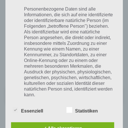
den Highscore von Freunden schlagen können.
Personenbezogene Daten sind alle
Leider wird es die Spiele App Slip Away wohl nur für iPhone und iPad
Informationen, die sich auf eine identifizierte
geben, Android Nutzer kommen nicht in den Genuss des Endlos
oder identifizierbare natürliche Person (im
Spiels, wenn der Entwickler wie bei den vorigen Apps verfährt.
Folgenden „betroffene Person") beziehen.
Als identifizierbar wird eine natürliche
Person angesehen, die direkt oder indirekt,
Slip Away für iPhone, iPad und iPod touch im
insbesondere mittels Zuordnung zu einer
iTunes App Store
Kennung wie einem Namen, zu einer
Kennnummer, zu Standortdaten, zu einer
Online-Kennung oder zu einem oder
Zur Installation von Slip Away wird iOS 7 oder neuer benötigt. Das
mehreren besonderen Merkmalen, die
Spiel ist mit dem iPhone, iPad und iPod touch kompatibel. Zum
Ausdruck der physischen, physiologischen,
iTunes App Store:
genetischen, psychischen, wirtschaftlichen,
kulturellen oder sozialen Identität dieser
natürlichen Person sind, identifiziert werden
‎Slip Away
kann.
+
Preis:
Kostenlos
Essenziell
Statistiken
b) betroffene Person
Kommt die App auch für Android?
Betroffene Person ist jede identifizierte oder