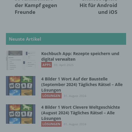
Interessen, Zuverlässigkeit, Verhalten,
der Kampf gegen
Hit für Android
Aufenthaltsort oder Ortswechsel dieser
Freunde
und iOS
natürlichen Person zu analysieren oder
vorherzusagen.
Neuste Artikel
f) Pseudonymisierung
Kochbuch App: Rezepte speichern und
Pseudonymisierung ist die Verarbeitung
digital verwalten
personenbezogener Daten in einer Weise,
APPS
03. April 2025
auf welche die personenbezogenen Daten
ohne Hinzuziehung zusätzlicher
Informationen nicht mehr einer spezifischen
4 Bilder 1 Wort Auf der Baustelle
betroffenen Person zugeordnet werden
(September 2024) Tägliches Rätsel – Alle
können, sofern diese zusätzlichen
Lösungen
Informationen gesondert aufbewahrt werden
LÖSUNGEN
31. August 2024
und technischen und organisatorischen
Maßnahmen unterliegen, die gewährleisten,
4 Bilder 1 Wort Clevere Weltgeschichte
(August 2024) Tägliches Rätsel – Alle
dass die personenbezogenen Daten nicht
Lösungen
einer identifizierten oder identifizierbaren
LÖSUNGEN
natürlichen Person zugewiesen werden.
01. August 2024