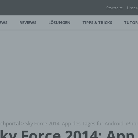
Startseite
Unser
EWS
REVIEWS
LÖSUNGEN
TIPPS & TRICKS
TUTOR
chportal
>
Sky Force 2014: App des Tages für Android, iPho
ky Force 2014: App