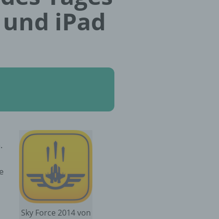
 und iPad
e
h.
ce
Sky Force 2014 von