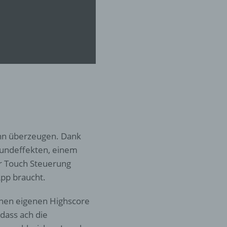
er
ung
ann überzeugen. Dank
hen,
ng,
oundeffekten, einem
essen,
er Touch Steuerung
ser
App braucht.
inen eigenen Highscore
dass ach die