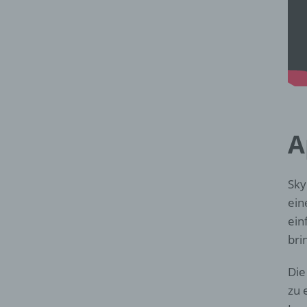
A
Sky
ein
ein
bri
Die
zu 