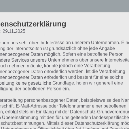
enschutzerklärung
ky Force 2014: Spaßig und
: 29.11.2025
reuen uns sehr über Ihr Interesse an unserem Unternehmen. Ein
rafische Umsetzung
ng der Internetseiten ist grundsätzlich ohne jede Angabe
nenbezogener Daten möglich. Sofern eine betroffene Person
dere Services unseres Unternehmens über unsere Internetseite
Sky Force 2014 überzeugt ab der ersten Sek
uch nehmen möchte, könnte jedoch eine Verarbeitung
nenbezogener Daten erforderlich werden. Ist die Verarbeitung
Spielprinzip für Einsteiger, als auch für Har
nenbezogener Daten erforderlich und besteht für eine solche
zahlreiche Endbosse, die einem das Leben 
beitung keine gesetzliche Grundlage, holen wir generell eine
mit der Aufgabe Zivilisten zu retten, hat man
lligung der betroffenen Person ein.
Zudem muss man gleichzeitig die gegneris
erarbeitung personenbezogener Daten, beispielsweise des Na
und sich nicht von deren Geschossen treffen
nschrift, E-Mail-Adresse oder Telefonnummer einer betroffenen
n, erfolgt stets im Einklang mit der Datenschutz-Grundverordnu
Gespielt wird mit einem Finger. Dadurch ste
n Übereinstimmung mit den für uns geltenden landesspezifisch
schutzbestimmungen. Mittels dieser Datenschutzerklärung mö
an genau diese Position. Lasst ihr den Finger 
 Force 2014