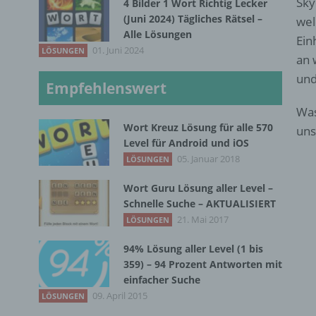
Sky
4 Bilder 1 Wort Richtig Lecker
(Juni 2024) Tägliches Rätsel –
wel
Alle Lösungen
Ein
01. Juni 2024
LÖSUNGEN
an 
und
Empfehlenswert
Was
Wort Kreuz Lösung für alle 570
uns
Level für Android und iOS
05. Januar 2018
LÖSUNGEN
Wort Guru Lösung aller Level –
Schnelle Suche – AKTUALISIERT
21. Mai 2017
LÖSUNGEN
94% Lösung aller Level (1 bis
359) – 94 Prozent Antworten mit
einfacher Suche
09. April 2015
LÖSUNGEN