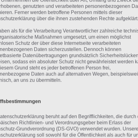
 Unternehmen die Öffentlichkeit über Art, Umfang und Zweck de
verlangsamt und ihr könnt euch einen besse
berzeugt
rhobenen, genutzten und verarbeiteten personenbezogenen Da
urch eine
Force 2014 verschaffen.
mieren. Ferner werden betroffene Personen mittels dieser
indruckende
schutzerklärung über die ihnen zustehenden Rechte aufgeklärt
rafik – (c)
Zudem müsst ihr euer Flugzeug upgraden, 
aben als für die Verarbeitung Verantwortlicher zahlreiche techn
Infinite
absorbieren kann sowie mehr Schaden anri
rganisatorische Maßnahmen umgesetzt, um einen möglichst
Dreams
nlosen Schutz der über diese Internetseite verarbeiteten
es Laser, Megabomben, Magneten und mehr,
nenbezogenen Daten sicherzustellen. Dennoch können
unterstützen. Dies alles kostet in Sky Force
netbasierte Datenübertragungen grundsätzlich Sicherheitslücke
 im Spiel aufsammeln solltet.
isen, sodass ein absoluter Schutz nicht gewährleistet werden k
iesem Grund steht es jeder betroffenen Person frei,
nenbezogene Daten auch auf alternativen Wegen, beispielswe
ahlreiche Level, beeindruckende
onisch, an uns zu übermitteln.
oundeffekte
iffsbestimmungen
wie es ausschaut, gibt es zur Zeit 8 Level, die es abzuschli
atenschutzerklärung beruht auf den Begrifflichkeiten, die durch
och immer die vorige Stufe abgeschlossen haben, um mit
äischen Richtlinien- und Verordnungsgeber beim Erlass der
termachen zu können. Sky Force 2014 überzeugt dabei mit 
schutz-Grundverordnung (DS-GVO) verwendet wurden. Unser
schutzerklärung soll sowohl für die Öffentlichkeit als auch für u
d die Level unterschiedlich im Design und auch die Sounde