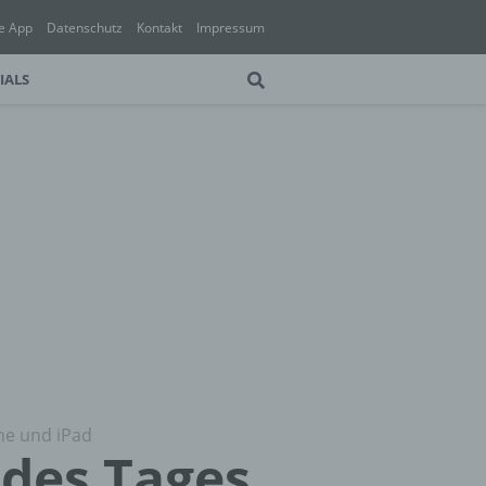
e App
Datenschutz
Kontakt
Impressum
IALS
ne und iPad
 des Tages