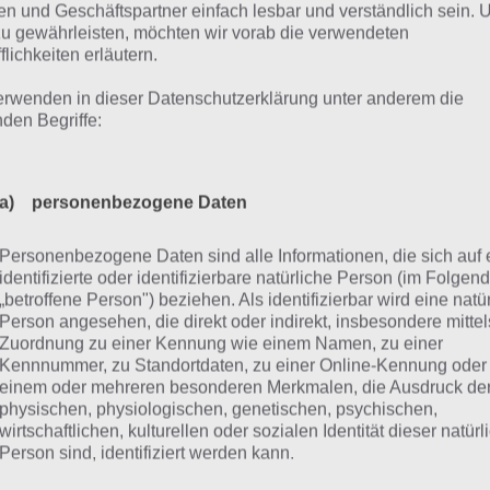
n und Geschäftspartner einfach lesbar und verständlich sein.
s die Level einen hohen Wiederspielbarkeitswert besitzen
zu gewährleisten, möchten wir vorab die verwendeten
flichkeiten erläutern.
ighscore und Herausforderungen
erwenden in dieser Datenschutzerklärung unter anderem die
nden Begriffe:
014 für Langzeitspielspaß
r nicht nur die Grafik überzeugt. Zudem gibt es eine Hig
a) personenbezogene Daten
ausforderungen in jeder Stufe. So gilt es beispielsweise all
Personenbezogene Daten sind alle Informationen, die sich auf 
r alle Feinde zu vernichten oder gar ohne getroffen werd
identifizierte oder identifizierbare natürliche Person (im Folgen
chzuspielen.
„betroffene Person") beziehen. Als identifizierbar wird eine natü
Person angesehen, die direkt oder indirekt, insbesondere mittel
 alles ist aber nicht ganz so einfach wie bereits beschrieb
Zuordnung zu einer Kennung wie einem Namen, zu einer
Kennnummer, zu Standortdaten, zu einer Online-Kennung oder
ndliche Einheiten für allerhand Beschuss, sodass Sky Forc
einem oder mehreren besonderen Merkmalen, die Ausdruck de
zentration erfordert. Nur wer sein Flugzeug regelmäßig 
physischen, physiologischen, genetischen, psychischen,
 ein elfolgreiches Bestehen eines Levels und damit auch 
wirtschaftlichen, kulturellen oder sozialen Identität dieser natür
Person sind, identifiziert werden kann.
unde im Highscore zu übertreffen.