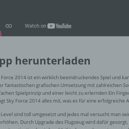
d) Einschränkung der Verarbeitung
Einschränkung der Verarbeitung ist die Markierung gespeichert
personenbezogener Daten mit dem Ziel, ihre künftige Verarbeit
einzuschränken.
e) Profiling
pp herunterladen
Profiling ist jede Art der automatisierten Verarbeitung
personenbezogener Daten, die darin besteht, dass diese
personenbezogenen Daten verwendet werden, um bestimmte
 Force 2014 ist ein wirklich beeindruckendes Spiel und k
persönliche Aspekte, die sich auf eine natürliche Person bezie
zu bewerten, insbesondere, um Aspekte bezüglich Arbeitsleistu
er fantastischen grafischen Umsetzung mit zahlreichen S
wirtschaftlicher Lage, Gesundheit, persönlicher Vorlieben, Inter
fachen Spielprinzip und einer leicht zu erlernden Ein Fing
Zuverlässigkeit, Verhalten, Aufenthaltsort oder Ortswechsel die
ngt Sky Force 2014 alles mit, was es für eine erfolgreiche 
natürlichen Person zu analysieren oder vorherzusagen.
 Level sind toll umgesetzt und jedes mal versucht man se
f) Pseudonymisierung
erhöhen. Durch Upgrade des Flugzeug wird dafür gesorgt, 