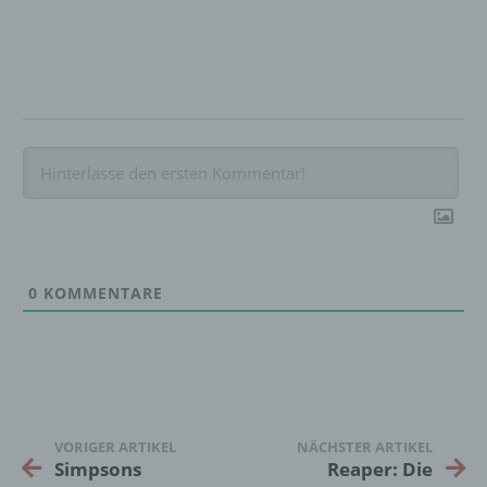
Löschen oder die Vernichtung.
d) Einschränkung der Verarbeitung
Einschränkung der Verarbeitung ist die
Markierung gespeicherter
personenbezogener Daten mit dem Ziel, ihre
künftige Verarbeitung einzuschränken.
e) Profiling
0
KOMMENTARE
Profiling ist jede Art der automatisierten
Verarbeitung personenbezogener Daten, die
darin besteht, dass diese
personenbezogenen Daten verwendet
werden, um bestimmte persönliche Aspekte,
die sich auf eine natürliche Person beziehen,
VORIGER ARTIKEL
NÄCHSTER ARTIKEL
zu bewerten, insbesondere, um Aspekte
Simpsons
Reaper: Die
bezüglich Arbeitsleistung, wirtschaftlicher