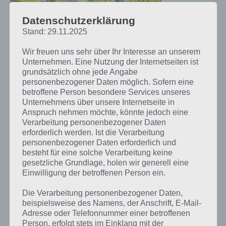
Umsetzung.
Diese ist
Datenschutzerklärung
hierbei in
Stand: 29.11.2025
Papierform
gehalten,
Wir freuen uns sehr über Ihr Interesse an unserem
Shred It Screenshot – (c) Extra Mile
weshalb auch
Unternehmen. Eine Nutzung der Internetseiten ist
Studios
die Währung
grundsätzlich ohne jede Angabe
Büroklammer
personenbezogener Daten möglich. Sofern eine
sehr gut passt, denn hiermit können schließlich die gefundenen
betroffene Person besondere Services unseres
Papierblätter zusammengehalten werden. Die Wolken ragen an
Unternehmens über unsere Internetseite in
einem Faden aus dem Himmel, was ebenfalls ziemlich cool
Anspruch nehmen möchte, könnte jedoch eine
Verarbeitung personenbezogener Daten
ausschaut.
erforderlich werden. Ist die Verarbeitung
personenbezogener Daten erforderlich und
Weiterhin sei das dynamische Wettersystem erwähnt, welches die
besteht für eine solche Verarbeitung keine
Umgebung verändert. Shred It bietet euch drei verschiedene
gesetzliche Grundlage, holen wir generell eine
Spielmodi, einer davon ist der Endless Runner Modus.
Einwilligung der betroffenen Person ein.
In diesem geht das Spiel solange bis du einen Fehler machst. Auf der
Die Verarbeitung personenbezogener Daten,
Bahn befinden sich zahlreiche Hindernisse, später können auch Tiere
beispielsweise des Namens, der Anschrift, E-Mail-
die Bahn kreuzen. Dadurch, dass in Shred It jede Runde anders ist,
Adresse oder Telefonnummer einer betroffenen
sollte für Langzeitspielspaß gesorgt sein.
Person, erfolgt stets im Einklang mit der