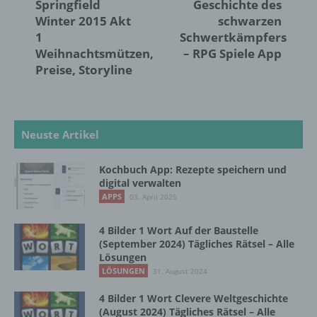
Springfield
Geschichte des
Lage, Gesundheit, persönlicher Vorlieben,
Winter 2015 Akt
schwarzen
Interessen, Zuverlässigkeit, Verhalten,
Aufenthaltsort oder Ortswechsel dieser
1
Schwertkämpfers
natürlichen Person zu analysieren oder
Weihnachtsmützen,
– RPG Spiele App
vorherzusagen.
Preise, Storyline
f) Pseudonymisierung
Neuste Artikel
Pseudonymisierung ist die Verarbeitung
personenbezogener Daten in einer Weise,
Kochbuch App: Rezepte speichern und
auf welche die personenbezogenen Daten
digital verwalten
ohne Hinzuziehung zusätzlicher
APPS
03. April 2025
Informationen nicht mehr einer spezifischen
betroffenen Person zugeordnet werden
können, sofern diese zusätzlichen
4 Bilder 1 Wort Auf der Baustelle
Informationen gesondert aufbewahrt werden
(September 2024) Tägliches Rätsel – Alle
und technischen und organisatorischen
Lösungen
Maßnahmen unterliegen, die gewährleisten,
LÖSUNGEN
31. August 2024
dass die personenbezogenen Daten nicht
4 Bilder 1 Wort Clevere Weltgeschichte
einer identifizierten oder identifizierbaren
(August 2024) Tägliches Rätsel – Alle
natürlichen Person zugewiesen werden.