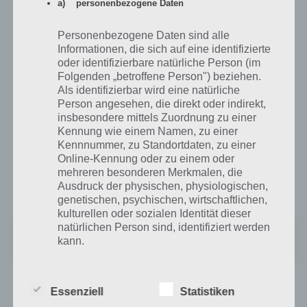
Schwierigkeitsgrad nur langsam ansteigt.
a) personenbezogene Daten
Die App ist kostenlos zum Download verfügbar und finanziert sich
Personenbezogene Daten sind alle
über In-App-Käufe und Werbung. Heruntergeladen werden kann
Informationen, die sich auf eine identifizierte
Shred It im Google Play Store für Android und im iTunes App Store
oder identifizierbare natürliche Person (im
für iPhone und iPad.
Folgenden „betroffene Person") beziehen.
Als identifizierbar wird eine natürliche
Person angesehen, die direkt oder indirekt,
Shred It für Android im Google Play Store
insbesondere mittels Zuordnung zu einer
Kennung wie einem Namen, zu einer
Mit 4,0 Sternen kommt Shred It im Google Play Store ziemlich gut an,
Kennnummer, zu Standortdaten, zu einer
auch wenn wir nicht eine solch hohe Bewertung gegeben hätten. Zur
Online-Kennung oder zu einem oder
mehreren besonderen Merkmalen, die
Installation wird Android 4.1 oder höher benötigt. Zum Google Play
Ausdruck der physischen, physiologischen,
Store:
genetischen, psychischen, wirtschaftlichen,
kulturellen oder sozialen Identität dieser
natürlichen Person sind, identifiziert werden
Shred It!
kann.
+
Preis:
Kostenlos
b) betroffene Person
Essenziell
Statistiken
App für iPhone, iPad und iPod touch im