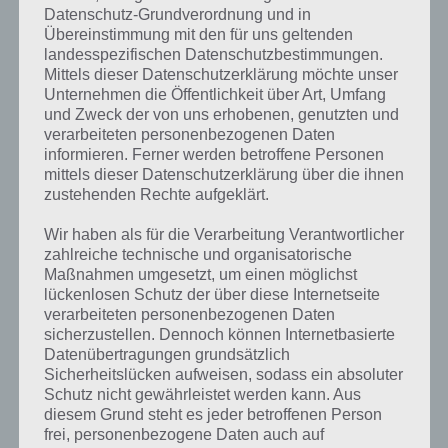
Datenschutz-Grundverordnung und in
Übereinstimmung mit den für uns geltenden
Endless Runner ohne große Überraschung
landesspezifischen Datenschutzbestimmungen.
Mittels dieser Datenschutzerklärung möchte unser
Die Betonung liegt auf “Sollte”, denn der Langzeitspielspaß hielt sich
Unternehmen die Öffentlichkeit über Art, Umfang
bei uns in Grenzen. Der Grund: Allzu viele Überraschungen bietet
und Zweck der von uns erhobenen, genutzten und
Shred It leider nicht, außerdem ist ein solcher Lauf teilweise ziemlich
verarbeiteten personenbezogenen Daten
lang, weil die App auf den ersten Metern keine wirkliche
informieren. Ferner werden betroffene Personen
Herausforderung bietet.
mittels dieser Datenschutzerklärung über die ihnen
zustehenden Rechte aufgeklärt.
Mit den Büroklammern, die du im Lauf sammelst, kannst du deinen
Snowboarder anpassen sowie weitere Fähigkeiten und Boards
Wir haben als für die Verarbeitung Verantwortlicher
freischalten.
zahlreiche technische und organisatorische
Maßnahmen umgesetzt, um einen möglichst
lückenlosen Schutz der über diese Internetseite
Trailer Video zu Shred It
verarbeiteten personenbezogenen Daten
sicherzustellen. Dennoch können Internetbasierte
Datenübertragungen grundsätzlich
Damit du dir schonmal einen ersten Eindruck zu Shred It verschaffen
Sicherheitslücken aufweisen, sodass ein absoluter
kannst, haben wir nachfolgend ein Trailer Video zum Spiel. Dieses
Schutz nicht gewährleistet werden kann. Aus
kommt offiziell von den Entwicklern und zeigt dir einige Szenen aus
diesem Grund steht es jeder betroffenen Person
dem Spiel.
frei, personenbezogene Daten auch auf