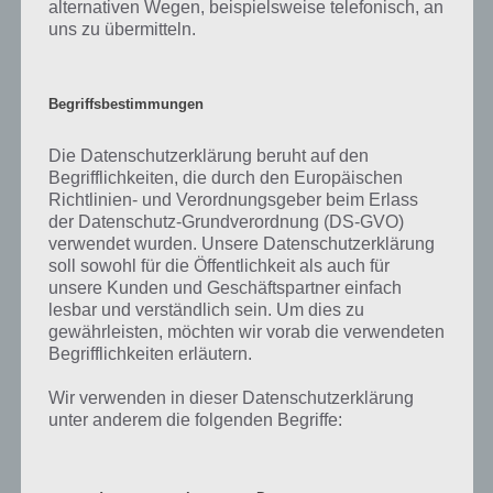
alternativen Wegen, beispielsweise telefonisch, an
uns zu übermitteln.
Begriffsbestimmungen
Die Datenschutzerklärung beruht auf den
Begrifflichkeiten, die durch den Europäischen
Richtlinien- und Verordnungsgeber beim Erlass
der Datenschutz-Grundverordnung (DS-GVO)
verwendet wurden. Unsere Datenschutzerklärung
soll sowohl für die Öffentlichkeit als auch für
unsere Kunden und Geschäftspartner einfach
lesbar und verständlich sein. Um dies zu
gewährleisten, möchten wir vorab die verwendeten
App herunterladen
Begrifflichkeiten erläutern.
Wir verwenden in dieser Datenschutzerklärung
Shred It verfügt über eine tolle grafische Umsetzung in einer
unter anderem die folgenden Begriffe:
wunderschönen Winterlandschaft. Doch leider hielt sich der
Langzeitspielspaß bei uns in Grenzen, was unter anderem auch
damti zusammenhängt, dass ein Spiel relativ lange dauert, da der