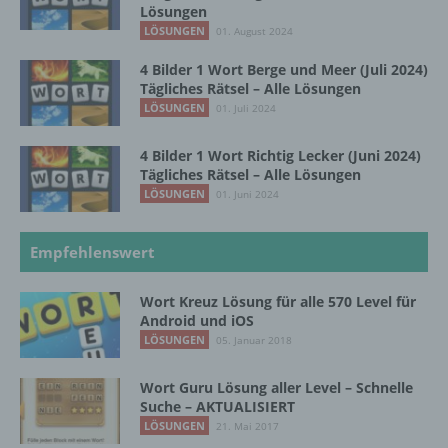
Lösungen
LÖSUNGEN
01. August 2024
g) Verantwortlicher oder für die Verarbeitung
4 Bilder 1 Wort Berge und Meer (Juli 2024)
Verantwortlicher
Tägliches Rätsel – Alle Lösungen
LÖSUNGEN
01. Juli 2024
Verantwortlicher oder für die Verarbeitung
Verantwortlicher ist die natürliche oder
4 Bilder 1 Wort Richtig Lecker (Juni 2024)
juristische Person, Behörde, Einrichtung
Tägliches Rätsel – Alle Lösungen
oder andere Stelle, die allein oder
LÖSUNGEN
01. Juni 2024
gemeinsam mit anderen über die Zwecke
und Mittel der Verarbeitung von
personenbezogenen Daten entscheidet.
Empfehlenswert
Sind die Zwecke und Mittel dieser
Verarbeitung durch das Unionsrecht oder
Wort Kreuz Lösung für alle 570 Level für
das Recht der Mitgliedstaaten vorgegeben,
Android und iOS
so kann der Verantwortliche
LÖSUNGEN
05. Januar 2018
beziehungsweise können die bestimmten
Kriterien seiner Benennung nach dem
Unionsrecht oder dem Recht der
Wort Guru Lösung aller Level – Schnelle
Mitgliedstaaten vorgesehen werden.
Suche – AKTUALISIERT
LÖSUNGEN
21. Mai 2017