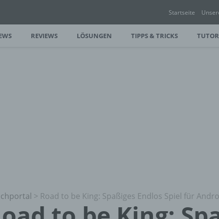
Startseite
Unser
EWS
REVIEWS
LÖSUNGEN
TIPPS & TRICKS
TUTOR
chportal
>
Road to be King: Spaßiges Endlos Spiel für Andr
oad to be King: Sp