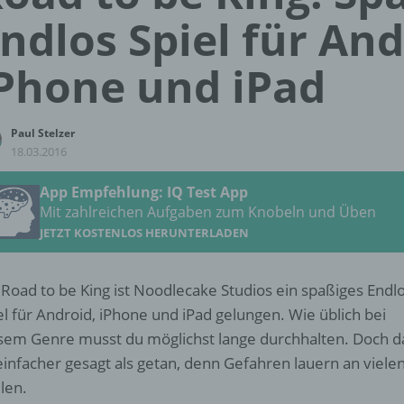
ndlos Spiel für And
Phone und iPad
Paul Stelzer
18.03.2016
App Empfehlung: IQ Test App
Mit zahlreichen Aufgaben zum Knobeln und Üben
JETZT KOSTENLOS HERUNTERLADEN
 Road to be King ist Noodlecake Studios ein spaßiges Endl
el für Android, iPhone und iPad gelungen. Wie üblich bei
sem Genre musst du möglichst lange durchhalten. Doch d
 einfacher gesagt als getan, denn Gefahren lauern an viele
llen.