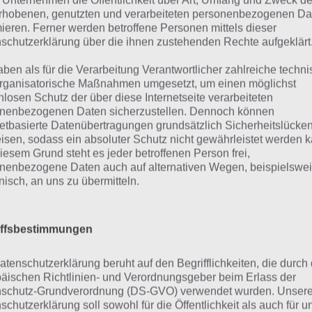
 Unternehmen die Öffentlichkeit über Art, Umfang und Zweck de
kommt es bei Road to be King auch 
rhobenen, genutzten und verarbeiteten personenbezogenen Da
mieren. Ferner werden betroffene Personen mittels dieser
Road to be King
Dabei knackst du nicht nur deinen e
schutzerklärung über die ihnen zustehenden Rechte aufgeklärt
Screenshot – (c)
denen deiner Freunde via Facebook.
odlecake Studios
aben als für die Verarbeitung Verantwortlicher zahlreiche techn
rganisatorische Maßnahmen umgesetzt, um einen möglichst
ammle Gegenstände, schalte Erfo
nlosen Schutz der über diese Internetseite verarbeiteten
nenbezogenen Daten sicherzustellen. Dennoch können
netbasierte Datenübertragungen grundsätzlich Sicherheitslücke
Verlauf von Road to be King musst du aber nicht nur dein
isen, sodass ein absoluter Schutz nicht gewährleistet werden k
iesem Grund steht es jeder betroffenen Person frei,
dern du kannst auch Gegenstände sammeln und verbesser
nenbezogene Daten auch auf alternativen Wegen, beispielswe
olge freischalten.
onisch, an uns zu übermitteln.
 sorgt entsprechend für Langzeitmotivation. Uns konnte a
etzung von Road to be King überzeugen. Diese ist wirklich 
iffsbestimmungen
terhin erreicht ihr immer spezielle Abschnitte, in welcher
atenschutzerklärung beruht auf den Begrifflichkeiten, die durch
nt.
äischen Richtlinien- und Verordnungsgeber beim Erlass der
schutz-Grundverordnung (DS-GVO) verwendet wurden. Unser
schutzerklärung soll sowohl für die Öffentlichkeit als auch für u