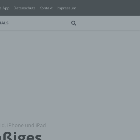
e App
Datenschutz
Kontakt
Impressum
IALS
oid, iPhone und iPad
aßiges