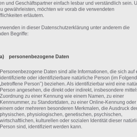
ailer Video zu Road to be King
n und Geschäftspartner einfach lesbar und verständlich sein.
zu gewährleisten, möchten wir vorab die verwendeten
flichkeiten erläutern.
it du dir einen besseren Eindruck von Road to be King m
r noch ein Trailer Video parat. Hierbei handelt es sich um da
erwenden in dieser Datenschutzerklärung unter anderem die
eo zu Road to be King:
nden Begriffe:
a) personenbezogene Daten
Personenbezogene Daten sind alle Informationen, die sich auf 
identifizierte oder identifizierbare natürliche Person (im Folgen
„betroffene Person") beziehen. Als identifizierbar wird eine natü
Person angesehen, die direkt oder indirekt, insbesondere mittel
Zuordnung zu einer Kennung wie einem Namen, zu einer
Kennnummer, zu Standortdaten, zu einer Online-Kennung oder
einem oder mehreren besonderen Merkmalen, die Ausdruck de
physischen, physiologischen, genetischen, psychischen,
wirtschaftlichen, kulturellen oder sozialen Identität dieser natür
Person sind, identifiziert werden kann.