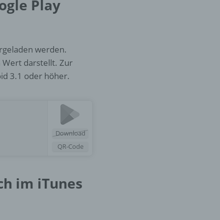
ogle Play
er
ung
ergeladen werden.
Wert darstellt. Zur
oid 3.1 oder höher.
hen,
Download
ng,
QR-Code
essen,
ser
ch im iTunes