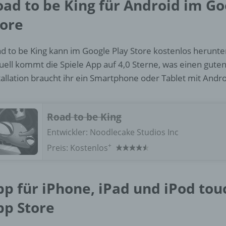
oad to be King für Android im Go
d) Einschränkung der Verarbeitung
tore
Einschränkung der Verarbeitung ist die Markierung gespeichert
personenbezogener Daten mit dem Ziel, ihre künftige Verarbeit
einzuschränken.
d to be King kann im Google Play Store kostenlos herunt
uell kommt die Spiele App auf 4,0 Sterne, was einen guten 
tallation braucht ihr ein Smartphone oder Tablet mit Andr
e) Profiling
Profiling ist jede Art der automatisierten Verarbeitung
Road to be King
personenbezogener Daten, die darin besteht, dass diese
personenbezogenen Daten verwendet werden, um bestimmte
Entwickler:
Noodlecake Studios Inc
persönliche Aspekte, die sich auf eine natürliche Person bezie
+
zu bewerten, insbesondere, um Aspekte bezüglich Arbeitsleistu
Preis:
Kostenlos
wirtschaftlicher Lage, Gesundheit, persönlicher Vorlieben, Inter
Zuverlässigkeit, Verhalten, Aufenthaltsort oder Ortswechsel die
natürlichen Person zu analysieren oder vorherzusagen.
pp für iPhone, iPad und iPod tou
pp Store
f) Pseudonymisierung