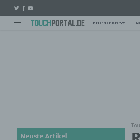
BELIEBTE APPS
N
Tou
R
Neuste Artikel