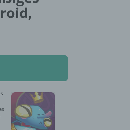
roid,
os
as
n