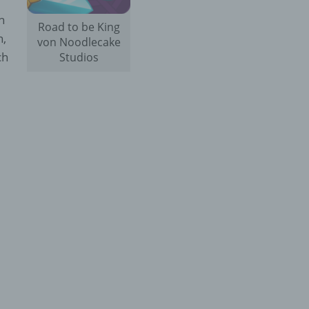
h
Road to be King
n,
von Noodlecake
ch
Studios