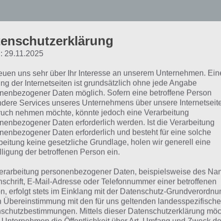
oad to be King: Weiche z
enschutzerklärung
efahren aus
: 29.11.2025
reuen uns sehr über Ihr Interesse an unserem Unternehmen. Ein
ng der Internetseiten ist grundsätzlich ohne jede Angabe
Road to be King spielt sich über eine i
nenbezogener Daten möglich. Sofern eine betroffene Person
Steuerung. Du musst also lediglich d
dere Services unseres Unternehmens über unsere Internetseite
uch nehmen möchte, könnte jedoch eine Verarbeitung
Bildschirm legen, um deinen Charakt
nenbezogener Daten erforderlich werden. Ist die Verarbeitung
nenbezogener Daten erforderlich und besteht für eine solche
Damit auch keine Langeweile aufkomm
beitung keine gesetzliche Grundlage, holen wir generell eine
Spieldurchgang anders. Keiner gleic
lligung der betroffenen Person ein.
die Elemente werden zufallsbasiert
erarbeitung personenbezogener Daten, beispielsweise des Na
Deine Aufgabe ist es nun den zahlre
nschrift, E-Mail-Adresse oder Telefonnummer einer betroffenen
Stacheln oder Monstern aus dem We
n, erfolgt stets im Einklang mit der Datenschutz-Grundverordnu
n Übereinstimmung mit den für uns geltenden landesspezifisch
anderen Seite musst du jedoch Krist
schutzbestimmungen. Mittels dieser Datenschutzerklärung mö
möglichst hohen Highscore aufzustel