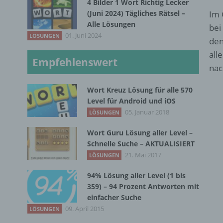
4 Bilder 1 Wort Richtig Lecker
(Juni 2024) Tägliches Rätsel –
Im 
Alle Lösungen
bei
01. Juni 2024
LÖSUNGEN
den
all
Empfehlenswert
nac
Wort Kreuz Lösung für alle 570
Level für Android und iOS
05. Januar 2018
LÖSUNGEN
Wort Guru Lösung aller Level –
Schnelle Suche – AKTUALISIERT
21. Mai 2017
LÖSUNGEN
94% Lösung aller Level (1 bis
359) – 94 Prozent Antworten mit
einfacher Suche
09. April 2015
LÖSUNGEN