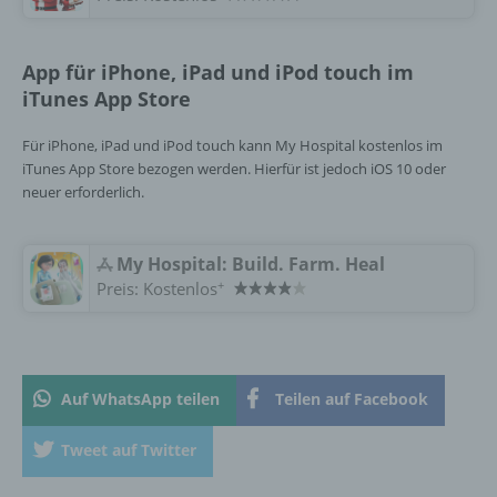
i) Empfänger
App für iPhone, iPad und iPod touch im
Empfänger ist eine natürliche oder juristische
iTunes App Store
Person, Behörde, Einrichtung oder andere
Stelle, der personenbezogene Daten
Für iPhone, iPad und iPod touch kann My Hospital kostenlos im
offengelegt werden, unabhängig davon, ob
iTunes App Store bezogen werden. Hierfür ist jedoch iOS 10 oder
es sich bei ihr um einen Dritten handelt oder
neuer erforderlich.
nicht. Behörden, die im Rahmen eines
bestimmten Untersuchungsauftrags nach
dem Unionsrecht oder dem Recht der
My Hospital: Build. Farm. Heal
Mitgliedstaaten möglicherweise
+
Preis:
Kostenlos
personenbezogene Daten erhalten, gelten
jedoch nicht als Empfänger.
j) Dritter
Auf WhatsApp teilen
Teilen auf Facebook
Dritter ist eine natürliche oder juristische
Tweet auf Twitter
Person, Behörde, Einrichtung oder andere
Stelle außer der betroffenen Person, dem