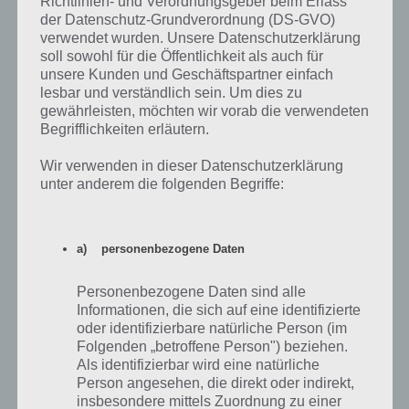
Richtlinien- und Verordnungsgeber beim Erlass
der Datenschutz-Grundverordnung (DS-GVO)
verwendet wurden. Unsere Datenschutzerklärung
soll sowohl für die Öffentlichkeit als auch für
unsere Kunden und Geschäftspartner einfach
lesbar und verständlich sein. Um dies zu
gewährleisten, möchten wir vorab die verwendeten
Begrifflichkeiten erläutern.
Wir verwenden in dieser Datenschutzerklärung
unter anderem die folgenden Begriffe:
Ziehe die Elixiere auf die Patienten, damit diese
behandelt werden. Nach der Wartezeit erhälst du die
a) personenbezogene Daten
Münzen
Personenbezogene Daten sind alle
Informationen, die sich auf eine identifizierte
Später schaltest du die Apotheke bei My Hospital frei. Kaufe und
oder identifizierbare natürliche Person (im
verkaufe hier Produkte. Du kannst immer zum maximalen Preis
Folgenden „betroffene Person") beziehen.
verkaufen. Wird dein Angebot nicht von anderen Spielern gekauft, so
Als identifizierbar wird eine natürliche
übernimmt dies die KI und du bekommst den vollen Betrag.
Person angesehen, die direkt oder indirekt,
insbesondere mittels Zuordnung zu einer