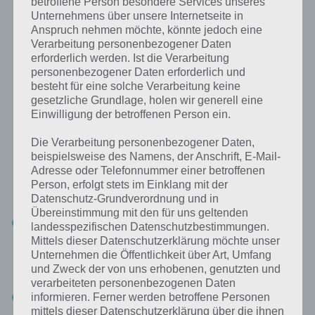
betroffene Person besondere Services unseres
Unternehmens über unsere Internetseite in
Anspruch nehmen möchte, könnte jedoch eine
Verarbeitung personenbezogener Daten
erforderlich werden. Ist die Verarbeitung
Im Labor stellst du die Heilmittel und Elixiere her, die
personenbezogener Daten erforderlich und
du deinen Patienten in My Hospital geben musst
besteht für eine solche Verarbeitung keine
gesetzliche Grundlage, holen wir generell eine
Einwilligung der betroffenen Person ein.
Tägliche Aufgaben von My Hospital,
Die Verarbeitung personenbezogener Daten,
Seifenblasen und Erfolge
beispielsweise des Namens, der Anschrift, E-Mail-
Adresse oder Telefonnummer einer betroffenen
Um bei My Hospital schneller voranzukommen, solltest du folgende
Person, erfolgt stets im Einklang mit der
Bereiche kennen:
Datenschutz-Grundverordnung und in
Übereinstimmung mit den für uns geltenden
Tägliche Aufgaben:
Findest du links mit dem Kalenderblatt und
landesspezifischen Datenschutzbestimmungen.
den Sternen. Täglich (das heißt alle 24 Stunden nachdem du My
Mittels dieser Datenschutzerklärung möchte unser
Hospital erstmal gespielt hast) kommen drei neue Aufgaben.
Unternehmen die Öffentlichkeit über Art, Umfang
Erledigst du alle drei, wird eine Belohnung wie eine Kiste
und Zweck der von uns erhobenen, genutzten und
(Geschenkschachtel) oder Booster freigeschaltet
verarbeiteten personenbezogenen Daten
Seifenblasen:
Den Bubbles stand findest du links von deinem
informieren. Ferner werden betroffene Personen
Krankenhaus. Alle 8 Stunden kannst du hier Blasen zum Platzen
mittels dieser Datenschutzerklärung über die ihnen