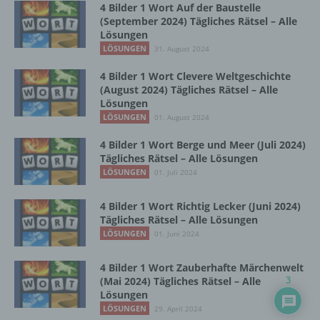
4 Bilder 1 Wort Auf der Baustelle
Internetseiten und Servern, den individuellen
(September 2024) Tägliches Rätsel – Alle
Browser der betroffenen Person von anderen
Lösungen
Internetbrowsern, die andere Cookies enthalten,
LÖSUNGEN
31. August 2024
zu unterscheiden. Ein bestimmter Internetbrowser
kann über die eindeutige Cookie-ID wiedererkannt
4 Bilder 1 Wort Clevere Weltgeschichte
und identifiziert werden.
(August 2024) Tägliches Rätsel – Alle
Lösungen
Durch den Einsatz von Cookies kann den Nutzern
LÖSUNGEN
01. August 2024
dieser Internetseite nutzerfreundlichere Services
bereitstellen, die ohne die Cookie-Setzung nicht
4 Bilder 1 Wort Berge und Meer (Juli 2024)
möglich wären.
Tägliches Rätsel – Alle Lösungen
LÖSUNGEN
01. Juli 2024
Mittels eines Cookies können die Informationen
und Angebote auf unserer Internetseite im Sinne
4 Bilder 1 Wort Richtig Lecker (Juni 2024)
des Benutzers optimiert werden. Cookies
Tägliches Rätsel – Alle Lösungen
ermöglichen uns, wie bereits erwähnt, die
LÖSUNGEN
01. Juni 2024
Benutzer unserer Internetseite wiederzuerkennen.
Zweck dieser Wiedererkennung ist es, den
Nutzern die Verwendung unserer Internetseite zu
4 Bilder 1 Wort Zauberhafte Märchenwelt
erleichtern. Der Benutzer einer Internetseite, die
(Mai 2024) Tägliches Rätsel – Alle
3
Cookies verwendet, muss beispielsweise nicht bei
Lösungen
jedem Besuch der Internetseite erneut seine
LÖSUNGEN
29. April 2024