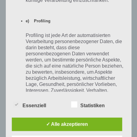
Abzeichen zu sehen. Tippst du den Empfang an, werden dir deine
Errungenschaften angezeigt. Kassiere diese Erfolge ein, indem du auf
“Belohnungen abholen” auf dem Button tippst, wenn du den Erfolg
erreicht hast. Tippe den Empfang erneut an, um zu schauen, ob ein
e) Profiling
weiterer Erfolg erreicht ist.
Profiling ist jede Art der automatisierten
Verarbeitung personenbezogener Daten, die
darin besteht, dass diese
personenbezogenen Daten verwendet
werden, um bestimmte persönliche Aspekte,
die sich auf eine natürliche Person beziehen,
zu bewerten, insbesondere, um Aspekte
bezüglich Arbeitsleistung, wirtschaftlicher
Lage, Gesundheit, persönlicher Vorlieben,
Interessen, Zuverlässigkeit, Verhalten,
Aufenthaltsort oder Ortswechsel dieser
natürlichen Person zu analysieren oder
Essenziell
Statistiken
vorherzusagen.
✓ Alle akzeptieren
f) Pseudonymisierung
Kassiere die Erfolge bei My Hospital, um an die