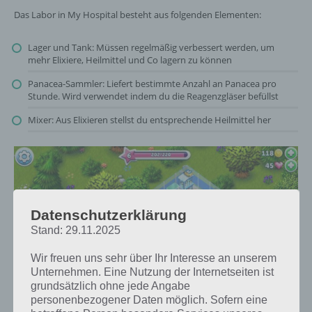
Das Labor in My Hospital besteht aus folgenden Elementen:
Lager und Tank: Müssen regelmäßig verbessert werden, um
mehr Elixiere, Heilmittel und Co lagern zu können
Panacea-Sammler: Liefert bestimmte Anzahl an Panacea pro
Stunde. Wird verwendet indem du die Reagenzgläser befüllst
Mixer: Aus Elixieren stellst du entsprechende Heilmittel her
Datenschutzerklärung
Stand: 29.11.2025
Wir freuen uns sehr über Ihr Interesse an unserem
Unternehmen. Eine Nutzung der Internetseiten ist
grundsätzlich ohne jede Angabe
personenbezogener Daten möglich. Sofern eine