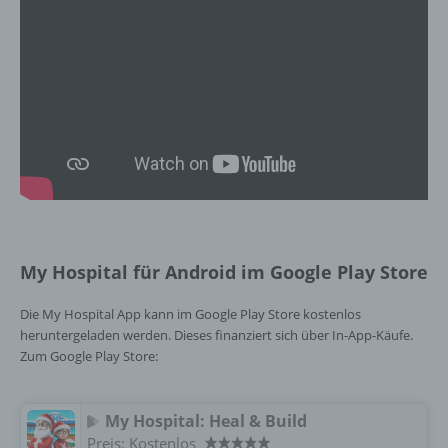
oder andere Stelle, die allein oder
gemeinsam mit anderen über die Zwecke
und Mittel der Verarbeitung von
personenbezogenen Daten entscheidet.
Sind die Zwecke und Mittel dieser
Verarbeitung durch das Unionsrecht oder
das Recht der Mitgliedstaaten vorgegeben,
so kann der Verantwortliche
beziehungsweise können die bestimmten
Kriterien seiner Benennung nach dem
Unionsrecht oder dem Recht der
Mitgliedstaaten vorgesehen werden.
My Hospital für Android im Google Play Store
h) Auftragsverarbeiter
Die My Hospital App kann im Google Play Store kostenlos
heruntergeladen werden. Dieses finanziert sich über In-App-Käufe.
Auftragsverarbeiter ist eine natürliche oder
Zum Google Play Store:
juristische Person, Behörde, Einrichtung
oder andere Stelle, die personenbezogene
Daten im Auftrag des Verantwortlichen
verarbeitet.
My Hospital: Heal & Build
Preis:
Kostenlos