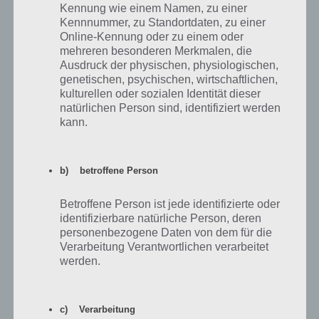
Kennung wie einem Namen, zu einer
Tipps zum Einstieg in My Hospital
Kennnummer, zu Standortdaten, zu einer
Online-Kennung oder zu einem oder
Nachfolgend haben wir einige Tipps für dich, die vor allem für den
mehreren besonderen Merkmalen, die
Einstieg wichtig sind. Dabei gelten diese zwar auch in den oberen
Ausdruck der physischen, physiologischen,
Levels, aber vor allem die Sache mit dem Panacea-Sammler ist
genetischen, psychischen, wirtschaftlichen,
wichtig.
kulturellen oder sozialen Identität dieser
natürlichen Person sind, identifiziert werden
kann.
Platzsparend bauen und auf Dekorationen
verzichten
b) betroffene Person
Gerade zu Beginn, wenn wenig Geld zur Verfügung steht, solltest du
Betroffene Person ist jede identifizierte oder
sparsam mit dem Platz umgehen, um nicht unnötig Geld für die
identifizierbare natürliche Person, deren
Erweiterung des Krankenhauses ausgeben zu müssen. Platziere die
personenbezogene Daten von dem für die
Ärztebüros in My Hospital daher unbedingt am Rand und so, dass
Verarbeitung Verantwortlichen verarbeitet
zwar ein Gang frei bleibt, aber auch nicht mehr.
werden.
Als zweiten Tipp können wir auf den Weg geben auf Dekorationen zu
verzichten. Diese kosten nicht nur Münzen, sondern sorgen
c) Verarbeitung
weiterhin auch für Platzmangel. Da diese keine positiven