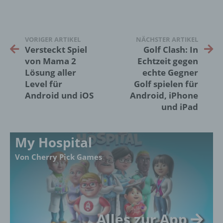
Name und Anschrift des für die Verarbeitung
Verantwortlichen
VORIGER ARTIKEL
NÄCHSTER ARTIKEL
Verantwortlicher im Sinne der Datenschutz-
Versteckt Spiel
Golf Clash: In
Grundverordnung, sonstiger in den Mitgliedstaaten
von Mama 2
Echtzeit gegen
der Europäischen Union geltenden
Lösung aller
echte Gegner
Datenschutzgesetze und anderer Bestimmungen
Level für
Golf spielen für
mit datenschutzrechtlichem Charakter ist die:
Android und iOS
Android, iPhone
und iPad
InnoMobile GmbH
Schlehenweg 20
My Hospital
18069 Lambrechtshagen
Von Cherry Pick Games
DE
Cookies / SessionStorage / LocalStorage
Alles zur App
Die Internetseiten verwenden teilweise so