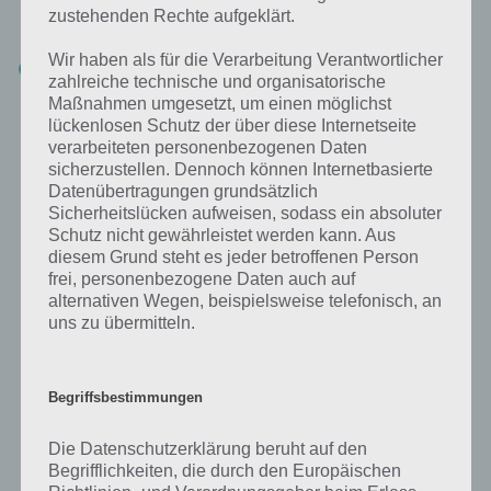
bringen. Gegen Münzen kannst du mehr als 1 Blase zum Platzen
zustehenden Rechte aufgeklärt.
bringen
Wir haben als für die Verarbeitung Verantwortlicher
Erfolge:
Beim Empfang deines Krankenhauses. Das Kassieren
zahlreiche technische und organisatorische
von Erfolgen bringt Erfahrung und Premiumwährung ein
Maßnahmen umgesetzt, um einen möglichst
lückenlosen Schutz der über diese Internetseite
verarbeiteten personenbezogenen Daten
So solltest du zum Start spielen
sicherzustellen. Dennoch können Internetbasierte
Datenübertragungen grundsätzlich
Die ersten Stunden in My Hospital verbringst du damit neue
Sicherheitslücken aufweisen, sodass ein absoluter
Ärztebüros zu errichten und die entsprechenden Elixiere / Heilmittel
Schutz nicht gewährleistet werden kann. Aus
herzustellen. Hole dir möglichst immer die maximale Anzahl an
diesem Grund steht es jeder betroffenen Person
frei, personenbezogene Daten auch auf
Reagenzgläsern (mit bestimmten Stufenaufstiegen werden weitere
alternativen Wegen, beispielsweise telefonisch, an
freigeschaltet). Nur so kannst du möglichst viele Heilmittel
uns zu übermitteln.
herstellen, um dies deinen Patienten zu geben. Behandle vor allem
deine Patienten im Behandlungszimmer, denn dies bringt neben
Münzen auch Erfahrung.
Begriffsbestimmungen
Die Datenschutzerklärung beruht auf den
Begrifflichkeiten, die durch den Europäischen