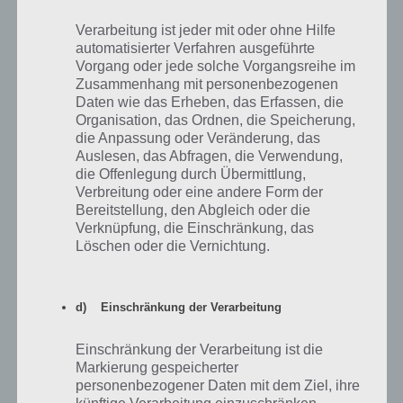
Auswirkungen auf die App My Hospital haben, sondern wirklich nur
für die Optik entscheidend sind, kannst du diese verzichten. Erst im
Verarbeitung ist jeder mit oder ohne Hilfe
Verlauf des Spiels, wenn du alles weitere freigeschaltet hast und
automatisierter Verfahren ausgeführte
Münzen über hast, kannst du dein Krankenhaus optisch schöner
Vorgang oder jede solche Vorgangsreihe im
Zusammenhang mit personenbezogenen
gestalten.
Daten wie das Erheben, das Erfassen, die
Organisation, das Ordnen, die Speicherung,
die Anpassung oder Veränderung, das
Upgrade den Panacea-Sammler nur, wenn
Auslesen, das Abfragen, die Verwendung,
dieser leer ist
die Offenlegung durch Übermittlung,
Verbreitung oder eine andere Form der
Der Panacea-Sammler in My Hospital liefert Panacea, welches
Bereitstellung, den Abgleich oder die
wiederum für die Elixiere benötigt wird. Als Tipp können wir sagen,
Verknüpfung, die Einschränkung, das
dass du diesen erst upgraden solltest, wenn dieser auf 0 ist und du
Löschen oder die Vernichtung.
so keine Elixiere mehr herstellen kannst. Das Upgrade kostet nur
Münzen und direkt danach ist wieder alles aufgefüllt. Verzichte auf
ein Upgrade, wenn dieser ohnehin voll ist.
d) Einschränkung der Verarbeitung
Kassiere die Erfolge in My Hospital ein
Einschränkung der Verarbeitung ist die
Markierung gespeicherter
personenbezogener Daten mit dem Ziel, ihre
Die Erfolge in My Hospital findest du beim Empfang und sind mittels
künftige Verarbeitung einzuschränken.