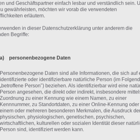
n und Geschäftspartner einfach lesbar und verständlich sein.
zu gewährleisten, möchten wir vorab die verwendeten
flichkeiten erläutern.
Tipp abgeben in der Lotto24 App
erwenden in dieser Datenschutzerklärung unter anderem die
nden Begriffe:
n folgen weitere Angaben, wann man spielen will (Dauer,
 auch in der Zusatzlotterie Glücksspirale, Spiel 77 und /
a) personenbezogene Daten
.
Personenbezogene Daten sind alle Informationen, die sich auf 
en links sieht man auch immer seine Ausgaben für diesen 
identifizierte oder identifizierbare natürliche Person (im Folgen
 weiß, wie viel man zahlen muss. Abschließend klickt man
„betroffene Person") beziehen. Als identifizierbar wird eine natü
Person angesehen, die direkt oder indirekt, insbesondere mittel
eben.
Zuordnung zu einer Kennung wie einem Namen, zu einer
Kennnummer, zu Standortdaten, zu einer Online-Kennung oder
n man bereits einen Lotto24 Account hat, kann man sich 
einem oder mehreren besonderen Merkmalen, die Ausdruck de
ernfalls muss man sich zunächst registrieren und später a
physischen, physiologischen, genetischen, psychischen,
wirtschaftlichen, kulturellen oder sozialen Identität dieser natür
tätigen, denn Lotto ist erst ab 18 Jahren erlaubt. Hat man
Person sind, identifiziert werden kann.
 seinen Tipp bestägit, nimmt man offiziell an der Lottoziehu