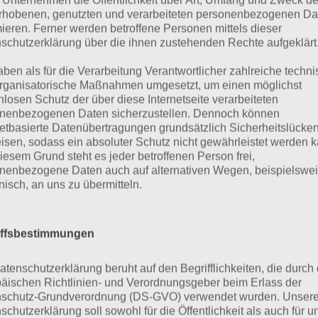
 Unternehmen die Öffentlichkeit über Art, Umfang und Zweck de
 49 oder EuroJackpot spielen will. Nun kann man ein Feld
rhobenen, genutzten und verarbeiteten personenbezogenen Da
mieren. Ferner werden betroffene Personen mittels dieser
allsbasiert oder selbst auswählend seine Kreuze setzen.
schutzerklärung über die ihnen zustehenden Rechte aufgeklärt
ers spielen kann, man sich diesen per Tap auf das Kleeblat
aben als für die Verarbeitung Verantwortlicher zahlreiche techn
peichern.
rganisatorische Maßnahmen umgesetzt, um einen möglichst
nlosen Schutz der über diese Internetseite verarbeiteten
nenbezogenen Daten sicherzustellen. Dennoch können
netbasierte Datenübertragungen grundsätzlich Sicherheitslücke
isen, sodass ein absoluter Schutz nicht gewährleistet werden k
iesem Grund steht es jeder betroffenen Person frei,
nenbezogene Daten auch auf alternativen Wegen, beispielswe
onisch, an uns zu übermitteln.
iffsbestimmungen
atenschutzerklärung beruht auf den Begrifflichkeiten, die durch
äischen Richtlinien- und Verordnungsgeber beim Erlass der
schutz-Grundverordnung (DS-GVO) verwendet wurden. Unser
schutzerklärung soll sowohl für die Öffentlichkeit als auch für u