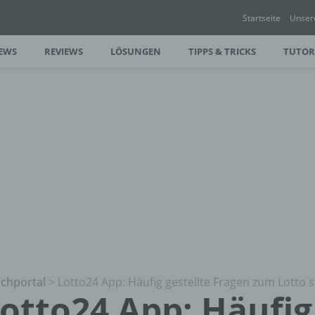
Startseite
Unser
EWS
REVIEWS
LÖSUNGEN
TIPPS & TRICKS
TUTOR
chportal
>
Lotto24 App: Häufig gestellte Fragen zum Lotto 
otto24 App: Häufig