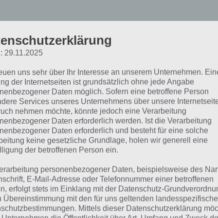
enschutzerklärung
ie Lotto24 App kurz vorge
: 29.11.2025
reuen uns sehr über Ihr Interesse an unserem Unternehmen. Ein
ächst wollen wir euch die Lotto24 App kurz vorstellen un
ng der Internetseiten ist grundsätzlich ohne jede Angabe
tures vorstellen. Danach kommen wir zu den häufig gestel
nenbezogener Daten möglich. Sofern eine betroffene Person
e der Lotto24 App und des Unternehmen immer wieder auf
dere Services unseres Unternehmens über unsere Internetseite
uch nehmen möchte, könnte jedoch eine Verarbeitung
endetwas falsch darstellen, könnt ihr uns in den Kommen
nenbezogener Daten erforderlich werden. Ist die Verarbeitung
ichtigen. Weitere Informationen zur App findet ihr auch 
nenbezogener Daten erforderlich und besteht für eine solche
beitung keine gesetzliche Grundlage, holen wir generell eine
bsite
app.lotto24.de
.
lligung der betroffenen Person ein.
erarbeitung personenbezogener Daten, beispielsweise des Na
 funktioniert das Lotto spielen 
nschrift, E-Mail-Adresse oder Telefonnummer einer betroffenen
n, erfolgt stets im Einklang mit der Datenschutz-Grundverordnu
n Übereinstimmung mit den für uns geltenden landesspezifisch
men wir zunächst zum Herzstück der Lotto24 App: Das A
schutzbestimmungen. Mittels dieser Datenschutzerklärung mö
 ist ganz einfach und schnell umgesetzt. Zunächst wählt 