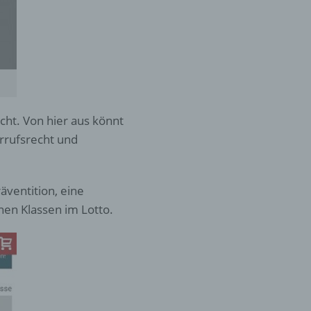
er
ung
icht. Von hier aus könnt
rrufsrecht und
hen,
äventition, eine
ng,
nen Klassen im Lotto.
essen,
ser