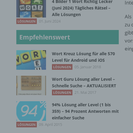
4 Bilder 1 Wort Richtig Lecker
Int
(Juni 2024) Tägliches Rätsel –
Alle Lösungen
Als
01. Juni 2024
LÖSUNGEN
zu 
gib
Empfehlenswert
vor
ein
Wort Kreuz Lösung für alle 570
Level für Android und iOS
05. Januar 2018
LÖSUNGEN
Wort Guru Lösung aller Level –
Schnelle Suche – AKTUALISIERT
21. Mai 2017
LÖSUNGEN
94% Lösung aller Level (1 bis
359) – 94 Prozent Antworten mit
einfacher Suche
09. April 2015
LÖSUNGEN