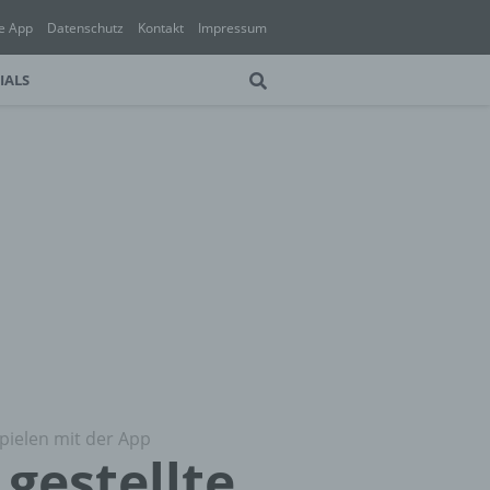
e App
Datenschutz
Kontakt
Impressum
IALS
spielen mit der App
 gestellte