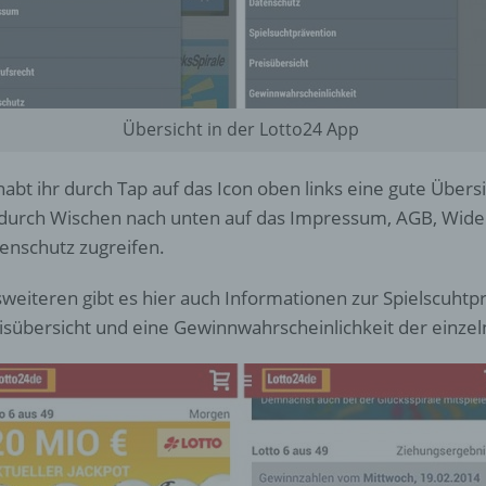
d) Einschränkung der Verarbeitung
Einschränkung der Verarbeitung ist die Markierung gespeichert
personenbezogener Daten mit dem Ziel, ihre künftige Verarbeit
einzuschränken.
Übersicht in der Lotto24 App
e) Profiling
habt ihr durch Tap auf das Icon oben links eine gute Übers
 durch Wischen nach unten auf das Impressum, AGB, Wide
Profiling ist jede Art der automatisierten Verarbeitung
enschutz zugreifen.
personenbezogener Daten, die darin besteht, dass diese
personenbezogenen Daten verwendet werden, um bestimmte
persönliche Aspekte, die sich auf eine natürliche Person bezie
weiteren gibt es hier auch Informationen zur Spielscuhtpr
zu bewerten, insbesondere, um Aspekte bezüglich Arbeitsleistu
isübersicht und eine Gewinnwahrscheinlichkeit der einzel
wirtschaftlicher Lage, Gesundheit, persönlicher Vorlieben, Inter
Zuverlässigkeit, Verhalten, Aufenthaltsort oder Ortswechsel die
natürlichen Person zu analysieren oder vorherzusagen.
f) Pseudonymisierung