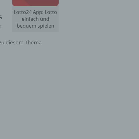
Lotto24 App: Lotto
G
einfach und
e
bequem spielen
n zu diesem Thema