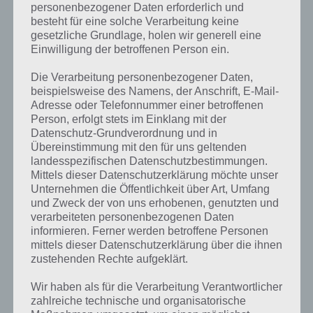
rund 100 Puzzle, die es zu lösen gilt. Das hört sich schonmal sehr gut
personenbezogener Daten erforderlich und
und umfangreich an. Und das ist es auch. Die Aufgaben sind dabei in
besteht für eine solche Verarbeitung keine
unterschiedliche Schwierigkeitsgrade eingeteilt, auch wenn ich
gesetzliche Grundlage, holen wir generell eine
bereits die einfachen Level sehr schwer empfinde.
Einwilligung der betroffenen Person ein.
Während man in der einen Spielekategorie wie bei Flow Free zwei
Die Verarbeitung personenbezogener Daten,
Punkte gleicher Farbe verbinden muss, so gibt es eine Kategorie, wo
beispielsweise des Namens, der Anschrift, E-Mail-
man Seile spannen muss, um so Kästchen zu bilden, wo jeweils ein
Adresse oder Telefonnummer einer betroffenen
gelber und roter Ball sich befinden sollen. Oder eine Kategorie, wo
Person, erfolgt stets im Einklang mit der
man geometrische Formen so platzieren muss, dass die Figur
Datenschutz-Grundverordnung und in
ausgefüllt wird.
Übereinstimmung mit den für uns geltenden
landesspezifischen Datenschutzbestimmungen.
Mittels dieser Datenschutzerklärung möchte unser
Man merkt schon die Aufgaben sind sehr unterschiedlich. Während
Unternehmen die Öffentlichkeit über Art, Umfang
man einzelne Aufgaben bereits kennt, so gibt es zahlreiche
und Zweck der von uns erhobenen, genutzten und
unbekannte Aufgaben. Was mich vor allem beeindruckt hat, ist die
verarbeiteten personenbezogenen Daten
Schwierigkeit der Level. Schnell man in 4 Stunden lösen ist nicht
informieren. Ferner werden betroffene Personen
möglich. So kommt man sicher auf eine Spielzeit von weit mehr als
mittels dieser Datenschutzerklärung über die ihnen
24 Stunden, wenn man wirklich gänzlich auf eine Lösung verzichtet.
zustehenden Rechte aufgeklärt.
Wir haben als für die Verarbeitung Verantwortlicher
Fazit: Kaufempfehlung für The Curse
zahlreiche technische und organisatorische