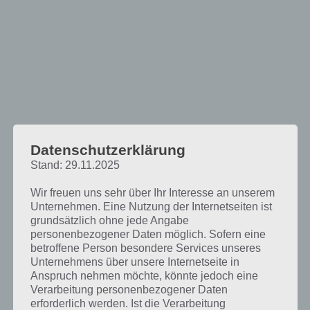
Datenschutzerklärung
Stand: 29.11.2025
Wir freuen uns sehr über Ihr Interesse an unserem
Unternehmen. Eine Nutzung der Internetseiten ist
grundsätzlich ohne jede Angabe
personenbezogener Daten möglich. Sofern eine
Eines der besten Rätsel- und Denkspiele
betroffene Person besondere Services unseres
Unternehmens über unsere Internetseite in
für Android und iOS
Anspruch nehmen möchte, könnte jedoch eine
Verarbeitung personenbezogener Daten
Mehr als 20 Kategorien, in welche die Aufgaben eingeteilt sind und
erforderlich werden. Ist die Verarbeitung