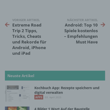
Zusammenhang mit personenbezogenen
Daten wie das Erheben, das Erfassen, die
Organisation, das Ordnen, die Speicherung,
die Anpassung oder Veränderung, das
VORIGER ARTIKEL
NÄCHSTER ARTIKEL
Auslesen, das Abfragen, die Verwendung,
Extreme Road
Android: Top 10
die Offenlegung durch Übermittlung,
Verbreitung oder eine andere Form der
Trip 2 Tipps,
Spiele kostenlos
Bereitstellung, den Abgleich oder die
Tricks, Cheats
– Empfehlungen
Verknüpfung, die Einschränkung, das
und Rekorde für
Must Have
Löschen oder die Vernichtung.
Android, iPhone
und iPad
d) Einschränkung der Verarbeitung
Einschränkung der Verarbeitung ist die
Neuste Artikel
Markierung gespeicherter
personenbezogener Daten mit dem Ziel, ihre
künftige Verarbeitung einzuschränken.
Kochbuch App: Rezepte speichern und
digital verwalten
APPS
03. April 2025
e) Profiling
4 Bilder 1 Wort Auf der Baustelle