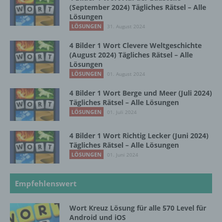
(September 2024) Tägliches Rätsel – Alle
Profiling ist jede Art der automatisierten
Lösungen
Verarbeitung personenbezogener Daten, die
LÖSUNGEN
31. August 2024
darin besteht, dass diese
personenbezogenen Daten verwendet
4 Bilder 1 Wort Clevere Weltgeschichte
werden, um bestimmte persönliche Aspekte,
(August 2024) Tägliches Rätsel – Alle
die sich auf eine natürliche Person beziehen,
Lösungen
zu bewerten, insbesondere, um Aspekte
LÖSUNGEN
01. August 2024
bezüglich Arbeitsleistung, wirtschaftlicher
Lage, Gesundheit, persönlicher Vorlieben,
4 Bilder 1 Wort Berge und Meer (Juli 2024)
Interessen, Zuverlässigkeit, Verhalten,
Tägliches Rätsel – Alle Lösungen
Aufenthaltsort oder Ortswechsel dieser
LÖSUNGEN
01. Juli 2024
natürlichen Person zu analysieren oder
vorherzusagen.
4 Bilder 1 Wort Richtig Lecker (Juni 2024)
Tägliches Rätsel – Alle Lösungen
LÖSUNGEN
01. Juni 2024
f) Pseudonymisierung
Empfehlenswert
Pseudonymisierung ist die Verarbeitung
personenbezogener Daten in einer Weise,
auf welche die personenbezogenen Daten
Wort Kreuz Lösung für alle 570 Level für
Android und iOS
ohne Hinzuziehung zusätzlicher