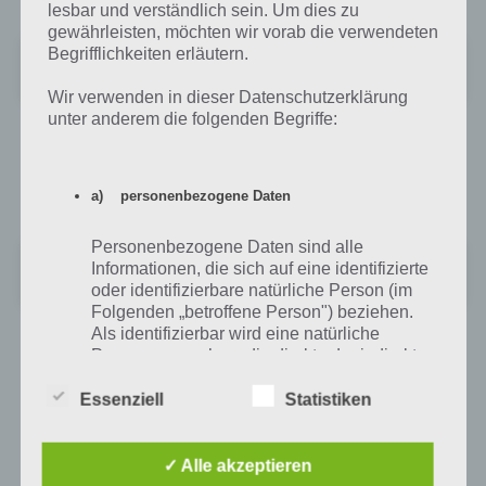
lesbar und verständlich sein. Um dies zu
gewährleisten, möchten wir vorab die verwendeten
Begrifflichkeiten erläutern.
Der Fluch
+
Preis:
0,80 €
Wir verwenden in dieser Datenschutzerklärung
unter anderem die folgenden Begriffe:
The Curse im iTunes App Store für
iPhone und iPad
a) personenbezogene Daten
Personenbezogene Daten sind alle
The Curse
Informationen, die sich auf eine identifizierte
+
Preis:
1,09 €
oder identifizierbare natürliche Person (im
Folgenden „betroffene Person") beziehen.
Als identifizierbar wird eine natürliche
Person angesehen, die direkt oder indirekt,
insbesondere mittels Zuordnung zu einer
Auf WhatsApp teilen
Teilen auf Facebook
Kennung wie einem Namen, zu einer
Essenziell
Statistiken
Kennnummer, zu Standortdaten, zu einer
Tweet auf Twitter
Online-Kennung oder zu einem oder
mehreren besonderen Merkmalen, die
✓ Alle akzeptieren
Ausdruck der physischen, physiologischen,