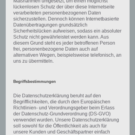
Maßnahmen umgesetzt, um einen möglichst
lückenlosen Schutz der über diese Internetseite
Wir können für The Curse klar eine Kaufempfehlung aussprechen.
verarbeiteten personenbezogenen Daten
Die Aufgaben sind unterschiedlich. Selbst die einfachen Aufgaben
sicherzustellen. Dennoch können Internetbasierte
stellen einen teilweise vor ein Problem. Später braucht man mehrere
Datenübertragungen grundsätzlich
Minuten bis man die Lösung auf eine Aufgabe hat.
Sicherheitslücken aufweisen, sodass ein absoluter
Schutz nicht gewährleistet werden kann. Aus
Die App ist zwar nur englischsprachig, aber da die Aufgaben im
diesem Grund steht es jeder betroffenen Person
Tutorial gezeigt werden, wenn man diese Spielekategorie das erste
frei, personenbezogene Daten auch auf
mal lösen will, sollte dies auch kein Problem sein. Lediglich für eine
alternativen Wegen, beispielsweise telefonisch, an
Spielekategorie benötigt man Englischkenntnisse. Da man aber
uns zu übermitteln.
selber festlegen kann, welche der gut 100 Aufgaben man lösen
möchte, kann man diese Spielekategorie einfach überspringen.
Begriffsbestimmungen
Schwierige Aufgaben, sehr umfangreich, tolle Grafik und knifflige
Aufgaben: Mehr kann man von einer solchen App nicht erwarten.
Die Datenschutzerklärung beruht auf den
Während einige Kategorien bereits von anderen Apps bekannt sind,
Begrifflichkeiten, die durch den Europäischen
so gibt es zahlreiche Aufgaben, die wir so noch nicht gesehen haben.
Richtlinien- und Verordnungsgeber beim Erlass
der Datenschutz-Grundverordnung (DS-GVO)
verwendet wurden. Unsere Datenschutzerklärung
The Curse im Google Play Store für
soll sowohl für die Öffentlichkeit als auch für
Android
unsere Kunden und Geschäftspartner einfach