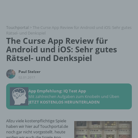
Touchportal
>
The Curse App Review für Android und iOS: Sehr gutes
Rätsel- und Denkspiel
The Curse App Review für
Android und iOS: Sehr gutes
Rätsel- und Denkspiel
Paul Stelzer
02.01.2017
App Empfehlung: IQ Test App
Mit zahlreichen Aufgaben zum Knobeln und Üben
JETZT KOSTENLOS HERUNTERLADEN
Allzu viele kostenpflichtige Spiele
haben wir hier auf Touchportal.de
noch gar nicht vorgestellt. heute
wollen wir euch die Spiele App