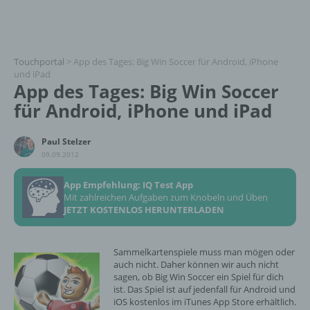
Touchportal
>
App des Tages: Big Win Soccer für Android, iPhone
und iPad
App des Tages: Big Win Soccer
für Android, iPhone und iPad
Paul Stelzer
09.09.2012
App Empfehlung: IQ Test App
Mit zahlreichen Aufgaben zum Knobeln und Üben
JETZT KOSTENLOS HERUNTERLADEN
Sammelkartenspiele muss man mögen oder
auch nicht. Daher können wir auch nicht
sagen, ob Big Win Soccer ein Spiel für dich
ist. Das Spiel ist auf jedenfall für Android und
iOS kostenlos im iTunes App Store erhältlich.