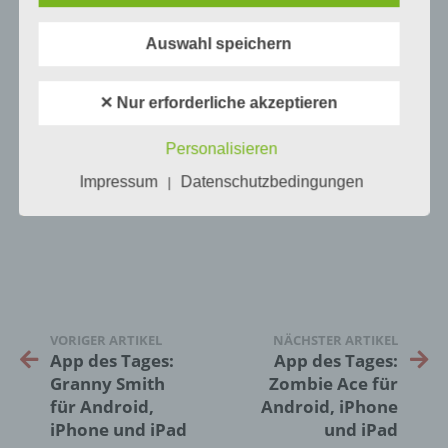
Informationen, die sich auf eine identifizierte
oder identifizierbare natürliche Person (im
Auswahl speichern
Folgenden „betroffene Person") beziehen.
Als identifizierbar wird eine natürliche
Person angesehen, die direkt oder indirekt,
✕ Nur erforderliche akzeptieren
insbesondere mittels Zuordnung zu einer
Kennung wie einem Namen, zu einer
Kennnummer, zu Standortdaten, zu einer
Personalisieren
1
KOMMENTAR
Online-Kennung oder zu einem oder
Impressum
Datenschutzbedingungen
|
mehreren besonderen Merkmalen, die
neuste
Ausdruck der physischen, physiologischen,
genetischen, psychischen, wirtschaftlichen,
kulturellen oder sozialen Identität dieser
natürlichen Person sind, identifiziert werden
kann.
VORIGER ARTIKEL
NÄCHSTER ARTIKEL
b) betroffene Person
App des Tages:
App des Tages:
Granny Smith
Zombie Ace für
Betroffene Person ist jede identifizierte oder
für Android,
Android, iPhone
identifizierbare natürliche Person, deren
iPhone und iPad
und iPad
personenbezogene Daten von dem für die