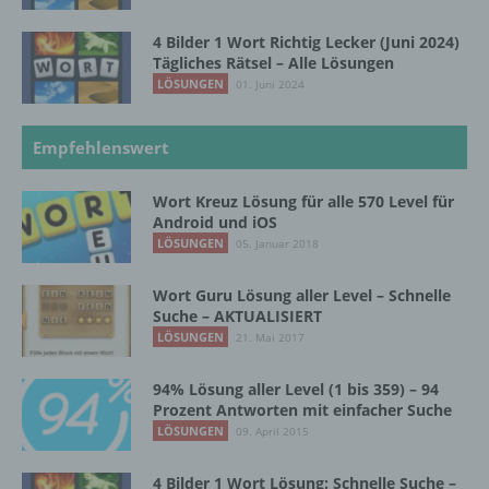
d) Einschränkung der Verarbeitung
4 Bilder 1 Wort Richtig Lecker (Juni 2024)
Tägliches Rätsel – Alle Lösungen
Einschränkung der Verarbeitung ist die
Markierung gespeicherter
LÖSUNGEN
01. Juni 2024
personenbezogener Daten mit dem Ziel, ihre
künftige Verarbeitung einzuschränken.
Empfehlenswert
Wort Kreuz Lösung für alle 570 Level für
e) Profiling
Android und iOS
LÖSUNGEN
05. Januar 2018
Profiling ist jede Art der automatisierten
Verarbeitung personenbezogener Daten, die
Wort Guru Lösung aller Level – Schnelle
darin besteht, dass diese
Suche – AKTUALISIERT
personenbezogenen Daten verwendet
LÖSUNGEN
21. Mai 2017
werden, um bestimmte persönliche Aspekte,
die sich auf eine natürliche Person beziehen,
zu bewerten, insbesondere, um Aspekte
94% Lösung aller Level (1 bis 359) – 94
bezüglich Arbeitsleistung, wirtschaftlicher
Prozent Antworten mit einfacher Suche
Lage, Gesundheit, persönlicher Vorlieben,
LÖSUNGEN
09. April 2015
Interessen, Zuverlässigkeit, Verhalten,
Aufenthaltsort oder Ortswechsel dieser
4 Bilder 1 Wort Lösung: Schnelle Suche –