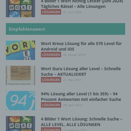
4 Bilder 1 Wort Richtig Lecker (Juni 2024)
Kriterien seiner Benennung nach dem
Tägliches Rätsel – Alle Lösungen
Unionsrecht oder dem Recht der
LÖSUNGEN
01. Juni 2024
Mitgliedstaaten vorgesehen werden.
Empfehlenswert
h) Auftragsverarbeiter
Wort Kreuz Lösung für alle 570 Level für
Android und iOS
Auftragsverarbeiter ist eine natürliche oder
LÖSUNGEN
05. Januar 2018
juristische Person, Behörde, Einrichtung
oder andere Stelle, die personenbezogene
Wort Guru Lösung aller Level – Schnelle
Daten im Auftrag des Verantwortlichen
Suche – AKTUALISIERT
verarbeitet.
LÖSUNGEN
21. Mai 2017
94% Lösung aller Level (1 bis 359) – 94
i) Empfänger
Prozent Antworten mit einfacher Suche
LÖSUNGEN
09. April 2015
Empfänger ist eine natürliche oder juristische
Person, Behörde, Einrichtung oder andere
4 Bilder 1 Wort Lösung: Schnelle Suche –
Stelle, der personenbezogene Daten
ALLE LEVEL, ALLE LÖSUNGEN
offengelegt werden, unabhängig davon, ob
LÖSUNGEN
17. Februar 2015