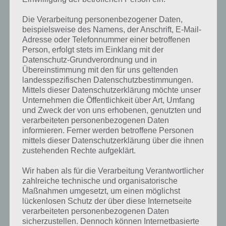
Dazu kommt, dass in Fusion Dot nicht immer aller Felder nutzbar
sind, wodurch man zusätzlich vor jedem Zug überlegen muss, in
Die Verarbeitung personenbezogener Daten,
welche Richtung man wischt. All das ist sehr motivierend und
beispielsweise des Namens, der Anschrift, E-Mail-
beschäftigt über Stunden hinweg wie sein Vorgänger.
Adresse oder Telefonnummer einer betroffenen
Person, erfolgt stets im Einklang mit der
Datenschutz-Grundverordnung und in
Ungezwungen trotz Free2Play
Übereinstimmung mit den für uns geltenden
landesspezifischen Datenschutzbestimmungen.
Fusion Dot ist kostenlos in allen Stores erhältlich, was die Entwickler
Mittels dieser Datenschutzerklärung möchte unser
dazu veranlasst hat Free2Play-Elemente anzuwenden. Diese fallen im
Unternehmen die Öffentlichkeit über Art, Umfang
Game kaum auf, wodurch man selten Frust beim Spielen verspührt.
und Zweck der von uns erhobenen, genutzten und
Es gibt zwar eine Lebensleiste, welche sich mit jedem Neustart eines
verarbeiteten personenbezogenen Daten
Levels minimiert, jedoch von selbst regeneriert, doch hält auch das
informieren. Ferner werden betroffene Personen
echte Fans nicht vom Spielen ab.
mittels dieser Datenschutzerklärung über die ihnen
zustehenden Rechte aufgeklärt.
Trailer des Entwicklers zu Fusion Dot
Wir haben als für die Verarbeitung Verantwortlicher
zahlreiche technische und organisatorische
Maßnahmen umgesetzt, um einen möglichst
Um einen kleinen Eindruck von der heutigen Spieleapp zu
lückenlosen Schutz der über diese Internetseite
bekommen, habe wir euch hier einen Trailer des Entwicklers verlinkt,
verarbeiteten personenbezogenen Daten
welcher ein paar der verschiedenen Missionen zeigt.
sicherzustellen. Dennoch können Internetbasierte