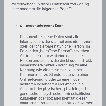
noch profitieren und ihren Xbox Gamescore erhöhen, da Fusion Dot
Wir verwenden in dieser Datenschutzerklärung
ein Spiel für Xbox Live ist.
unter anderem die folgenden Begriffe:
Fusion Dot ist aktuell kostenlos im Google Play Store, dem iTunes
App Store und Windows Store erhältlich.
a) personenbezogene Daten
Fusion Dot für Android im Google Play Store
Personenbezogene Daten sind alle
Informationen, die sich auf eine identifizierte
oder identifizierbare natürliche Person (im
Die Spieleapp ist kostenlos im Google Play Store erhältlich. Man
Folgenden „betroffene Person") beziehen.
benötigt mindestens Android 4.0.3 oder neuer um Fusion Dot
Als identifizierbar wird eine natürliche
spielen zu können. Aktuell hat die App eine Bewertung von 4,2
Person angesehen, die direkt oder indirekt,
Sternen. Zum Google Play Store:
insbesondere mittels Zuordnung zu einer
Kennung wie einem Namen, zu einer
Kennnummer, zu Standortdaten, zu einer
Fusion Dot
Online-Kennung oder zu einem oder
+
Preis:
Kostenlos
mehreren besonderen Merkmalen, die
Ausdruck der physischen, physiologischen,
genetischen, psychischen, wirtschaftlichen,
kulturellen oder sozialen Identität dieser
App für iPhone, iPad und iPod touch im
natürlichen Person sind, identifiziert werden
iTunes App Store