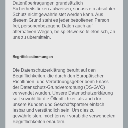
Datenübertragungen grundsätzlich
Sicherheitslücken aufweisen, sodass ein absoluter
Schutz nicht gewährleistet werden kann. Aus
diesem Grund steht es jeder betroffenen Person
frei, personenbezogene Daten auch auf
alternativen Wegen, beispielsweise telefonisch, an
uns zu übermitteln.
Begriffsbestimmungen
Die Datenschutzerklärung beruht auf den
Begrifflichkeiten, die durch den Europäischen
Richtlinien- und Verordnungsgeber beim Erlass
der Datenschutz-Grundverordnung (DS-GVO)
App herunterladen
verwendet wurden. Unsere Datenschutzerklärung
soll sowohl für die Öffentlichkeit als auch für
Auch wenn Fusion Dot stark vom Klassiker 2048 inspiriert ist, zeigt es
unsere Kunden und Geschäftspartner einfach
genug neue und frische Merkmale, um eine absolute
lesbar und verständlich sein. Um dies zu
Downloadempfehlung zu werden. Die verschiedenen Missionen sind
gewährleisten, möchten wir vorab die verwendeten
abwechslungsreich, herausfordernd und beschäftigen sogar Casual
Begrifflichkeiten erläutern.
Gamer über Stunden. Dabei können Windows Phone Nutzer sogar