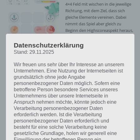
4×4 Feld mit wischen in die jeweilige
Richtung, mit dem Ziel, dass sich
gleiche Elemente vereinen. Dabei
nimmt das Spiel aber gleich zu
Beginn den Highscoreaspekt heraus,
da es mit Kreisen und nicht mit
Zahlen hantiert und somit nur eine
Datenschutzerklärung
endliche Anzahl an Verbindungen
Stand: 29.11.2025
möglich ist.
Wir freuen uns sehr über Ihr Interesse an unserem
Das gleicht Fusion Dot allerdings
Unternehmen. Eine Nutzung der Internetseiten ist
durch seine schiere Masse an
grundsätzlich ohne jede Angabe
Aufgaben aus. Momentan gibt es
personenbezogener Daten möglich. Sofern eine
Fusion Dot
120 Level, welche alle
betroffene Person besondere Services unseres
Screenshot -(c)
unterschiedliche Aufgaben haben.
Unternehmens über unsere Internetseite in
BUMBLISS COMPANY
Anspruch nehmen möchte, könnte jedoch eine
Mal muss man Kreise auf
LIMITED
Verarbeitung personenbezogener Daten
bestimmten Feldern vereinigen, mal
erforderlich werden. Ist die Verarbeitung
gleichzeitig mehrere Paare
personenbezogener Daten erforderlich und
miteinander vereinen oder mal einen bestimmten Kreis in so
besteht für eine solche Verarbeitung keine
wenigen Zügen wie möglich erschaffen.
gesetzliche Grundlage, holen wir generell eine
Einwilligung der betroffenen Person ein.