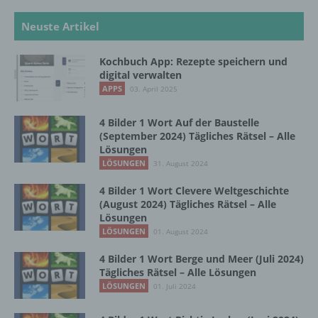
und technischen und organisatorischen
Neuste Artikel
Maßnahmen unterliegen, die gewährleisten,
dass die personenbezogenen Daten nicht
einer identifizierten oder identifizierbaren
Kochbuch App: Rezepte speichern und
natürlichen Person zugewiesen werden.
digital verwalten
APPS
03. April 2025
g) Verantwortlicher oder für die Verarbeitung
4 Bilder 1 Wort Auf der Baustelle
Verantwortlicher
(September 2024) Tägliches Rätsel – Alle
Lösungen
Verantwortlicher oder für die Verarbeitung
LÖSUNGEN
31. August 2024
Verantwortlicher ist die natürliche oder
juristische Person, Behörde, Einrichtung
4 Bilder 1 Wort Clevere Weltgeschichte
(August 2024) Tägliches Rätsel – Alle
oder andere Stelle, die allein oder
Lösungen
gemeinsam mit anderen über die Zwecke
LÖSUNGEN
und Mittel der Verarbeitung von
01. August 2024
personenbezogenen Daten entscheidet.
4 Bilder 1 Wort Berge und Meer (Juli 2024)
Sind die Zwecke und Mittel dieser
Tägliches Rätsel – Alle Lösungen
Verarbeitung durch das Unionsrecht oder
LÖSUNGEN
01. Juli 2024
das Recht der Mitgliedstaaten vorgegeben,
so kann der Verantwortliche
beziehungsweise können die bestimmten