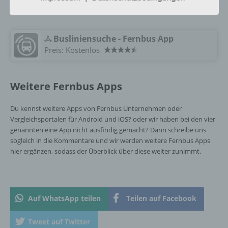
werden. Benötigt wird mindestens iOS 7:
Einschränkung der Verarbeitung ist die
Markierung gespeicherter
personenbezogener Daten mit dem Ziel, ihre
‎Busliniensuche - Fernbus App
künftige Verarbeitung einzuschränken.
Preis:
Kostenlos
e) Profiling
Weitere Fernbus Apps
Profiling ist jede Art der automatisierten
Du kennst weitere Apps von Fernbus Unternehmen oder
Verarbeitung personenbezogener Daten, die
Vergleichsportalen für Android und iOS? oder wir haben bei den vier
darin besteht, dass diese
genannten eine App nicht ausfindig gemacht? Dann schreibe uns
personenbezogenen Daten verwendet
sogleich in die Kommentare und wir werden weitere Fernbus Apps
werden, um bestimmte persönliche Aspekte,
hier ergänzen, sodass der Überblick über diese weiter zunimmt.
die sich auf eine natürliche Person beziehen,
zu bewerten, insbesondere, um Aspekte
bezüglich Arbeitsleistung, wirtschaftlicher
Lage, Gesundheit, persönlicher Vorlieben,
Interessen, Zuverlässigkeit, Verhalten,
Auf WhatsApp teilen
Teilen auf Facebook
Aufenthaltsort oder Ortswechsel dieser
natürlichen Person zu analysieren oder
Tweet auf Twitter
vorherzusagen.