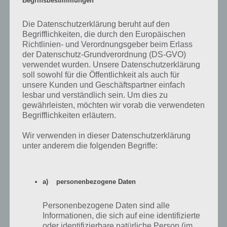
Unterhaltungsangebot zugreifen
Die Datenschutzerklärung beruht auf den
Der ADAC Postbus verbindet über 60 Städte, darunter auch
Begrifflichkeiten, die durch den Europäischen
grenznahe Städte , unter anderem in der Schweiz. Derzeit gibt es
Richtlinien- und Verordnungsgeber beim Erlass
über 15 Linien. Mit der ADAC Postbus App kann man allerdings nicht
der Datenschutz-Grundverordnung (DS-GVO)
die Fahrten suchen, sondern auf das Entertainment-Angebot im Bus
verwendet wurden. Unsere Datenschutzerklärung
zurückgreifen. Dazu muss man sich lediglich mit dem WLAN im Bus
soll sowohl für die Öffentlichkeit als auch für
unsere Kunden und Geschäftspartner einfach
verbinden und kann dort auf aktuelle Blockbuster, Musikalben oder
lesbar und verständlich sein. Um dies zu
Hörbüchern zugreifen.
gewährleisten, möchten wir vorab die verwendeten
Begrifflichkeiten erläutern.
Das Mediacenter kann im übrigen nicht nur auf dem Smartphone
oder Tablet erreicht werden, sondern auch über die Webadresse
Wir verwenden in dieser Datenschutzerklärung
mediacenter.adac-postbus.de. Die App gibt es für Android und iOS
unter anderem die folgenden Begriffe:
im entsprechenden Store zum kostenlosen Download:
DeinBus.de: Keine App für Android oder iOS
a) personenbezogene Daten
gefunden
Personenbezogene Daten sind alle
DeinBus.de ist der einzige in unserer kleinen Auflistung unter den
Informationen, die sich auf eine identifizierte
bekanntesten Fernbus-Anbietern, wo wir weder eine App für
oder identifizierbare natürliche Person (im