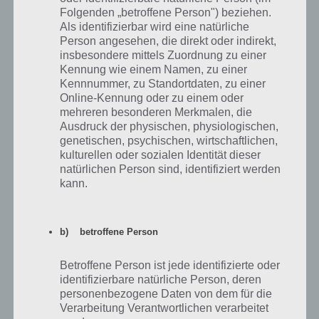
Android, noch für iOS entdeckt. Entsprechend muss man mit dem
Folgenden „betroffene Person") beziehen.
Browser seines Smartphones und Tablets
Als identifizierbar wird eine natürliche
Person angesehen, die direkt oder indirekt,
insbesondere mittels Zuordnung zu einer
Busliniensuche: Die Vergleichs-App
Kennung wie einem Namen, zu einer
Kennnummer, zu Standortdaten, zu einer
Online-Kennung oder zu einem oder
Wer sich nicht von jedem Fernbus
mehreren besonderen Merkmalen, die
Unternehmen eine seperate App
Ausdruck der physischen, physiologischen,
herunterladen will, der kann auch die
genetischen, psychischen, wirtschaftlichen,
App Busliniensuche für Android,
kulturellen oder sozialen Identität dieser
iPhone und iPad kostenlos
natürlichen Person sind, identifiziert werden
herunterladen.
kann.
Hier kann man einen Start, ein Ziel
sowie den Tag auswählen. Auch gibt
b) betroffene Person
es eine erweiterte Suche für noch
mehr Einstellungen. Die App
Betroffene Person ist jede identifizierte oder
Busliniensuche hat unter anderem
identifizierbare natürliche Person, deren
die Anbieter ADAC Postbus, Berlin
personenbezogene Daten von dem für die
Linien Bus, Eurolines, City2City,
Verarbeitung Verantwortlichen verarbeitet
DeinBus.de, FlixBus, IC Bus,