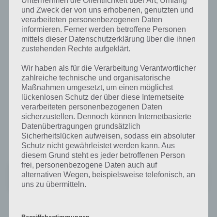
und Zweck der von uns erhobenen, genutzten und
MeinFernbus: Fernbus App für Android
verarbeiteten personenbezogenen Daten
informieren. Ferner werden betroffene Personen
Nach eigenen Angaben bietet MeinFernbus derzeit über 80 Linien
mittels dieser Datenschutzerklärung über die ihnen
an. Dabei werden nicht nur große Städte angefahren, sondern auch
zustehenden Rechte aufgeklärt.
beliebte Reiseziele und Ziele im Ausland. Mit der App, die es derzeit
Wir haben als für die Verarbeitung Verantwortlicher
nur für Android gibt, können die Verbindungen nicht nur gesucht
zahlreiche technische und organisatorische
werden, sondern man kann sich auch über die Abfahrtszeit
Maßnahmen umgesetzt, um einen möglichst
informieren und ob diese planmäßig ist.
lückenlosen Schutz der über diese Internetseite
verarbeiteten personenbezogenen Daten
Zu guter letzt kann direkt in der MeinFernbus App das Bus-Ticket
sicherzustellen. Dennoch können Internetbasierte
gebucht werden. In den Bussen gibt es in der Regel kostenfreies
Datenübertragungen grundsätzlich
WLAN, sodass während der Fahrt das Internet genutzt werden
Sicherheitslücken aufweisen, sodass ein absoluter
können.
Schutz nicht gewährleistet werden kann. Aus
diesem Grund steht es jeder betroffenen Person
frei, personenbezogene Daten auch auf
FlixTrain - Günstige Zugreisen
alternativen Wegen, beispielsweise telefonisch, an
Preis:
Kostenlos
uns zu übermitteln.
ADAC Postbus: Mit der App auf das
Begriffsbestimmungen