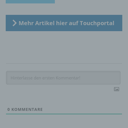
f) Pseudonymisierung
Mehr Artikel hier auf Touchportal
Pseudonymisierung ist die Verarbeitung
personenbezogener Daten in einer Weise,
auf welche die personenbezogenen Daten
ohne Hinzuziehung zusätzlicher
Informationen nicht mehr einer spezifischen
betroffenen Person zugeordnet werden
können, sofern diese zusätzlichen
Informationen gesondert aufbewahrt werden
und technischen und organisatorischen
Maßnahmen unterliegen, die gewährleisten,
dass die personenbezogenen Daten nicht
einer identifizierten oder identifizierbaren
natürlichen Person zugewiesen werden.
0
KOMMENTARE
g) Verantwortlicher oder für die Verarbeitung
Verantwortlicher