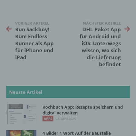
Verantwortlicher oder für die Verarbeitung
Verantwortlicher ist die natürliche oder
juristische Person, Behörde, Einrichtung
VORIGER ARTIKEL
NÄCHSTER ARTIKEL
oder andere Stelle, die allein oder
Run Sackboy!
DHL Paket App
gemeinsam mit anderen über die Zwecke
Run! Endless
für Android und
und Mittel der Verarbeitung von
Runner als App
iOS: Unterwegs
personenbezogenen Daten entscheidet.
für iPhone und
wissen, wo sich
Sind die Zwecke und Mittel dieser
iPad
die Lieferung
Verarbeitung durch das Unionsrecht oder
befindet
das Recht der Mitgliedstaaten vorgegeben,
so kann der Verantwortliche
beziehungsweise können die bestimmten
Kriterien seiner Benennung nach dem
Unionsrecht oder dem Recht der
Neuste Artikel
Mitgliedstaaten vorgesehen werden.
Kochbuch App: Rezepte speichern und
digital verwalten
h) Auftragsverarbeiter
APPS
03. April 2025
Auftragsverarbeiter ist eine natürliche oder
4 Bilder 1 Wort Auf der Baustelle
juristische Person, Behörde, Einrichtung