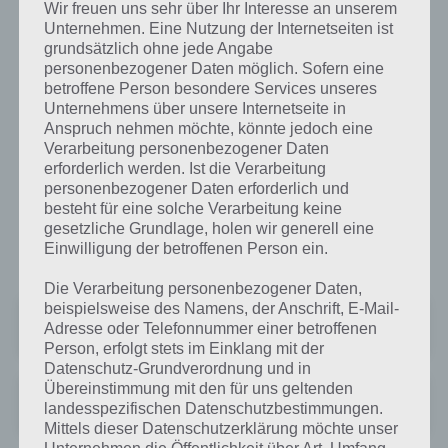
Wir freuen uns sehr über Ihr Interesse an unserem
Hat man im übrigen etwas im Bus verloren und ein anderer Fahrgast
Unternehmen. Eine Nutzung der Internetseiten ist
oder der Busfahrer hat dies entdeckt, so kann man aus der App
grundsätzlich ohne jede Angabe
direkt an das Fundbüro wenden. Weiterhin kann das Ticket für
personenbezogener Daten möglich. Sofern eine
FlixBus direkt auf dem Smartphone gebucht werden oder auf dieses
betroffene Person besondere Services unseres
zugriffen werden. Im Bus kann dies dann direkt gescannt werden. So
Unternehmens über unsere Internetseite in
einfach ist es also auch im Fernbus sich ein Ticket zu buchen.
Anspruch nehmen möchte, könnte jedoch eine
Verarbeitung personenbezogener Daten
Die App von FlixBus gibt es wie üblich kostenlos zum Download. Es
erforderlich werden. Ist die Verarbeitung
wird jedoch bei Android Version 4 oder höher benötigt, bei iOS 7
personenbezogener Daten erforderlich und
oder höher. Entsprechend ist ein neueres Gerät erforderlich bzw.
besteht für eine solche Verarbeitung keine
gesetzliche Grundlage, holen wir generell eine
eines, welches ein Update auf die aktuelle Android oder iOS Version
Einwilligung der betroffenen Person ein.
bekommen hat.
Die Verarbeitung personenbezogener Daten,
beispielsweise des Namens, der Anschrift, E-Mail-
FlixBus & FlixTrain: Tickets
Adresse oder Telefonnummer einer betroffenen
Preis:
Kostenlos
Person, erfolgt stets im Einklang mit der
Datenschutz-Grundverordnung und in
Übereinstimmung mit den für uns geltenden
FlixBus & FlixTrain: Tickets
landesspezifischen Datenschutzbestimmungen.
Preis:
Kostenlos
Mittels dieser Datenschutzerklärung möchte unser
Unternehmen die Öffentlichkeit über Art, Umfang