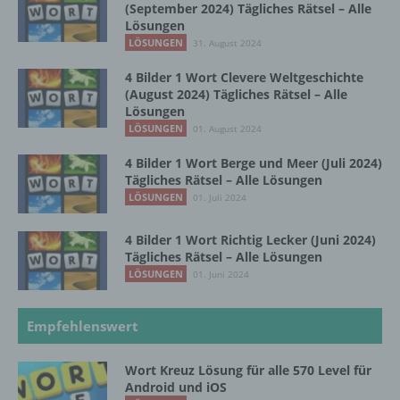
(September 2024) Tägliches Rätsel – Alle
oder andere Stelle, die personenbezogene
Lösungen
Daten im Auftrag des Verantwortlichen
LÖSUNGEN
31. August 2024
verarbeitet.
4 Bilder 1 Wort Clevere Weltgeschichte
(August 2024) Tägliches Rätsel – Alle
Lösungen
i) Empfänger
LÖSUNGEN
01. August 2024
Empfänger ist eine natürliche oder juristische
4 Bilder 1 Wort Berge und Meer (Juli 2024)
Person, Behörde, Einrichtung oder andere
Tägliches Rätsel – Alle Lösungen
Stelle, der personenbezogene Daten
LÖSUNGEN
01. Juli 2024
offengelegt werden, unabhängig davon, ob
es sich bei ihr um einen Dritten handelt oder
4 Bilder 1 Wort Richtig Lecker (Juni 2024)
nicht. Behörden, die im Rahmen eines
Tägliches Rätsel – Alle Lösungen
bestimmten Untersuchungsauftrags nach
LÖSUNGEN
01. Juni 2024
dem Unionsrecht oder dem Recht der
Mitgliedstaaten möglicherweise
personenbezogene Daten erhalten, gelten
Empfehlenswert
jedoch nicht als Empfänger.
Wort Kreuz Lösung für alle 570 Level für
Android und iOS
j) Dritter