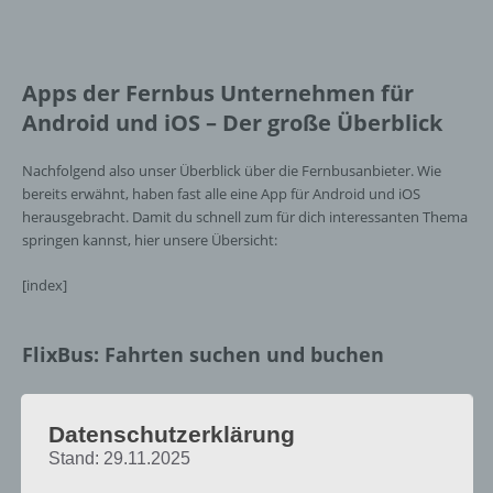
Apps der Fernbus Unternehmen für
Android und iOS – Der große Überblick
Nachfolgend also unser Überblick über die Fernbusanbieter. Wie
bereits erwähnt, haben fast alle eine App für Android und iOS
herausgebracht. Damit du schnell zum für dich interessanten Thema
springen kannst, hier unsere Übersicht:
[index]
FlixBus: Fahrten suchen und buchen
FlixBus stellt eine App zur Verfügung, wie man sie von einem
Fernbus Anbieter erwartet. Der Funktionsumfang umfasst die Suche
Datenschutzerklärung
nach Verbindungen, man erfährt, ob der Bus pünktlich ist oder es
Stand: 29.11.2025
Verspätungen gibt und wo die nächste Haltestelle zu finden ist.