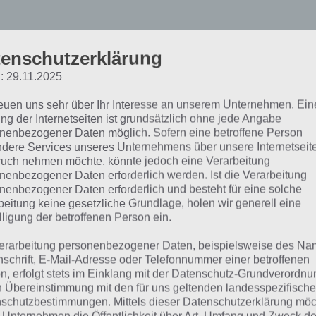
enschutzerklärung
lements Epic Heroes: Roll
: 29.11.2025
reuen uns sehr über Ihr Interesse an unserem Unternehmen. Ein
ürs Smartphone
ng der Internetseiten ist grundsätzlich ohne jede Angabe
nenbezogener Daten möglich. Sofern eine betroffene Person
dere Services unseres Unternehmens über unsere Internetseite
 bösen Mächte sind ins Königreich einmarschiert. Nun ist e
uch nehmen möchte, könnte jedoch eine Verarbeitung
nenbezogener Daten erforderlich werden. Ist die Verarbeitung
der zu befreien. Dazu stehen dir furchtlose Helden zur V
nenbezogener Daten erforderlich und besteht für eine solche
schiedene Charaktere mit unterschiedlichen Fähigkeiten, 
beitung keine gesetzliche Grundlage, holen wir generell eine
tere speziellere Charaktere.
lligung der betroffenen Person ein.
erarbeitung personenbezogener Daten, beispielsweise des Na
 Ziel des Spiels ist recht simple erklärt. Versuche einfach 
nschrift, E-Mail-Adresse oder Telefonnummer einer betroffenen
nen Helden beiseite zu räumen um so am Ende der Story a
n, erfolgt stets im Einklang mit der Datenschutz-Grundverordnu
igreichs dar zu stehen. Dabei hast du verschiedene Mögli
n Übereinstimmung mit den für uns geltenden landesspezifisch
schutzbestimmungen. Mittels dieser Datenschutzerklärung mö
 Weg zu räumen.