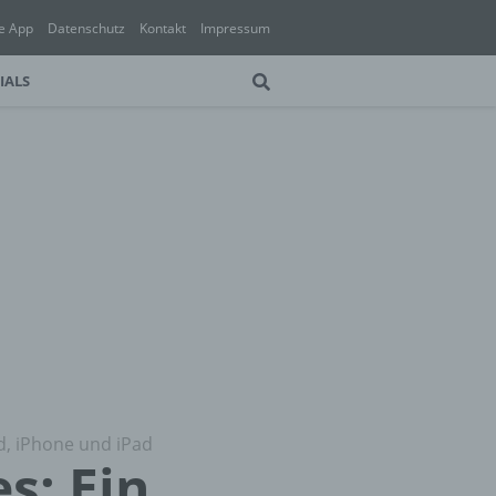
e App
Datenschutz
Kontakt
Impressum
IALS
id, iPhone und iPad
s: Ein