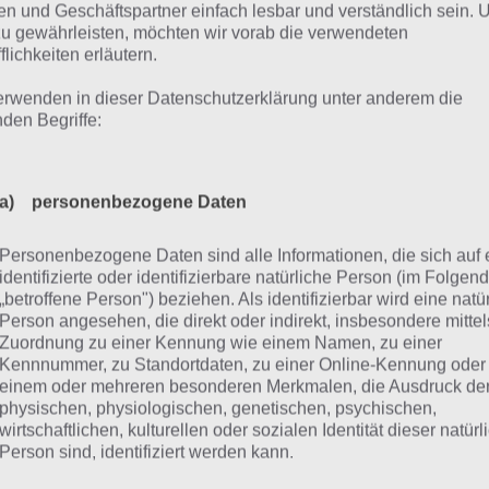
Spiels sind eher sc
n und Geschäftspartner einfach lesbar und verständlich sein.
was Sie zu den perf
zu gewährleisten, möchten wir vorab die verwendeten
flichkeiten erläutern.
macht, denn dank de
Upgrademöglichkeit
erwenden in dieser Datenschutzerklärung unter anderem die
Helden stärker und 
nden Begriffe:
Das Spielsystem bas
Screenshot Elements Epic Heroes
irgendwo zwischen F
a) personenbezogene Daten
craft. Denn läufst du praktisch nur per Fingertipp durch 
Personenbezogene Daten sind alle Informationen, die sich auf 
end, musst Feine töten (tolle Effekte) und kannst dich im
identifizierte oder identifizierbare natürliche Person (im Folgen
hsten Missionen mit Items, neuen Rüstungen und vorall
„betroffene Person") beziehen. Als identifizierbar wird eine natü
rüsten.
Person angesehen, die direkt oder indirekt, insbesondere mittel
Zuordnung zu einer Kennung wie einem Namen, zu einer
Kennnummer, zu Standortdaten, zu einer Online-Kennung oder
 umfangreichem Upgradesystem gehört auch ein levelba
einem oder mehreren besonderen Merkmalen, die Ausdruck de
ohnungsprinzip, welches dir erst ab bestimmten Leveln 
physischen, physiologischen, genetischen, psychischen,
ischaltet. Beginnend mit verschiedenen Waffen, seltenen 
wirtschaftlichen, kulturellen oder sozialen Identität dieser natür
Person sind, identifiziert werden kann.
ächst verschlossen bleiben und endend mit weiteren sta