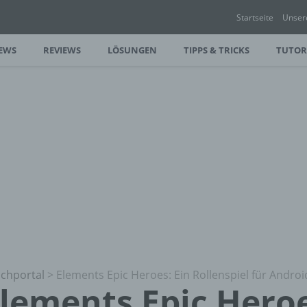
Startseite
Unser
EWS
REVIEWS
LÖSUNGEN
TIPPS & TRICKS
TUTOR
chportal
>
Elements Epic Heroes: Ein Rollenspiel für Andro
lements Epic Heroe