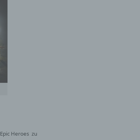
er
ung
hen,
ng,
essen,
ser
 Epic Heroes zu