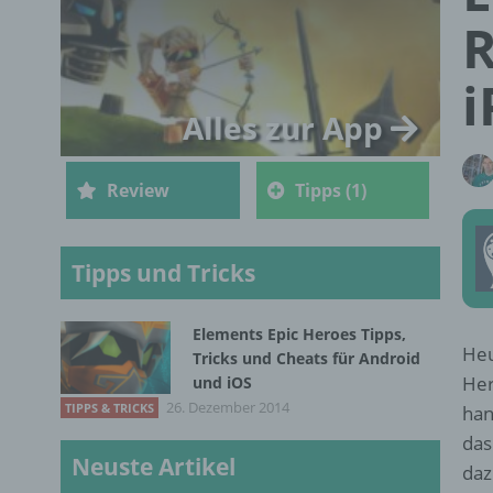
R
i
Alles zur App
Review
Tipps (1)
Tipps und Tricks
Elements Epic Heroes Tipps,
Heu
Tricks und Cheats für Android
Her
und iOS
26. Dezember 2014
TIPPS & TRICKS
han
das
Neuste Artikel
daz