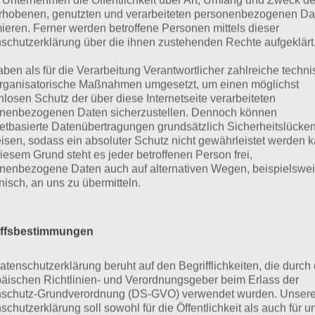
 Unternehmen die Öffentlichkeit über Art, Umfang und Zweck de
rhobenen, genutzten und verarbeiteten personenbezogenen Da
rade deine Waffen, Rüstungen – setz andere Charaktere e
mieren. Ferner werden betroffene Personen mittels dieser
bersprüche oder verbünde dich mit deinen Freunden u
schutzerklärung über die ihnen zustehenden Rechte aufgeklärt
undungstour zu gehen.
aben als für die Verarbeitung Verantwortlicher zahlreiche techn
rganisatorische Maßnahmen umgesetzt, um einen möglichst
ählige Herausforderungen und ein Mehrspieler Onlinemod
nlosen Schutz der über diese Internetseite verarbeiteten
ments Epic Heroes rund um die Uhr zur Verfügung.
nenbezogenen Daten sicherzustellen. Dennoch können
netbasierte Datenübertragungen grundsätzlich Sicherheitslücke
isen, sodass ein absoluter Schutz nicht gewährleistet werden k
iesem Grund steht es jeder betroffenen Person frei,
n kurzer Einblick ins Rollenspie
nenbezogene Daten auch auf alternativen Wegen, beispielswe
onisch, an uns zu übermitteln.
pic Heroes
 Start des Spiels Elements Epic Heroes fällt eines direkt au
iffsbestimmungen
e unglaublich gute Grafik und einen tollen Sound, welcher 
r aufleben lässt.
atenschutzerklärung beruht auf den Begrifflichkeiten, die durch
äischen Richtlinien- und Verordnungsgeber beim Erlass der
schutz-Grundverordnung (DS-GVO) verwendet wurden. Unser
Die kleinen Charak
schutzerklärung soll sowohl für die Öffentlichkeit als auch für u