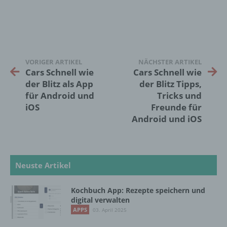
zu bewerten, insbesondere, um Aspekte
bezüglich Arbeitsleistung, wirtschaftlicher
Lage, Gesundheit, persönlicher Vorlieben,
Interessen, Zuverlässigkeit, Verhalten,
Aufenthaltsort oder Ortswechsel dieser
natürlichen Person zu analysieren oder
VORIGER ARTIKEL
NÄCHSTER ARTIKEL
vorherzusagen.
Cars Schnell wie
Cars Schnell wie
der Blitz als App
der Blitz Tipps,
für Android und
Tricks und
f) Pseudonymisierung
iOS
Freunde für
Android und iOS
Pseudonymisierung ist die Verarbeitung
personenbezogener Daten in einer Weise,
auf welche die personenbezogenen Daten
ohne Hinzuziehung zusätzlicher
Neuste Artikel
Informationen nicht mehr einer spezifischen
betroffenen Person zugeordnet werden
können, sofern diese zusätzlichen
Kochbuch App: Rezepte speichern und
Informationen gesondert aufbewahrt werden
digital verwalten
und technischen und organisatorischen
APPS
03. April 2025
Maßnahmen unterliegen, die gewährleisten,