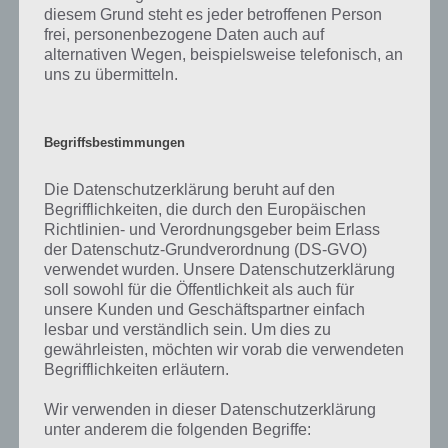
diesem Grund steht es jeder betroffenen Person
euch. Darin zu sehen sind vor allem die kniffligeren späteren Level
frei, personenbezogene Daten auch auf
von Diner Dash, die bereits beim Zusehen ein Kribbeln im Finger
alternativen Wegen, beispielsweise telefonisch, an
erzeugen und gemeistert werden wollen. Fans von Zeitmanagement
uns zu übermitteln.
Spielen werden hier voll auf ihre Kosten kommen. Daher hier noch
schnell das Video:
Begriffsbestimmungen
Die Datenschutzerklärung beruht auf den
Begrifflichkeiten, die durch den Europäischen
Richtlinien- und Verordnungsgeber beim Erlass
der Datenschutz-Grundverordnung (DS-GVO)
verwendet wurden. Unsere Datenschutzerklärung
soll sowohl für die Öffentlichkeit als auch für
unsere Kunden und Geschäftspartner einfach
lesbar und verständlich sein. Um dies zu
gewährleisten, möchten wir vorab die verwendeten
Begrifflichkeiten erläutern.
Wir verwenden in dieser Datenschutzerklärung
unter anderem die folgenden Begriffe:
App herunterladen