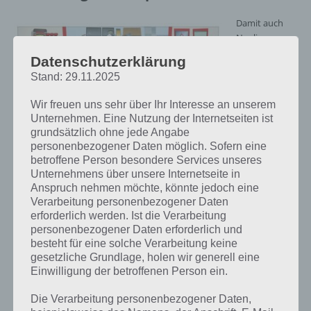
Damit auch
Neulinge
wissen was zu
Datenschutzerklärung
tun ist, gibt es
Stand: 29.11.2025
in Diner Dash
ein
Wir freuen uns sehr über Ihr Interesse an unserem
umfangreiches
Unternehmen. Eine Nutzung der Internetseiten ist
Tutorial.
grundsätzlich ohne jede Angabe
Insgesamt
personenbezogener Daten möglich. Sofern eine
Diner Dash Screenshot – (c) PlayFirst
verfügt über
betroffene Person besondere Services unseres
das Spiel über
Unternehmens über unsere Internetseite in
90 Level, die nach und nach komplizierter werden.
Anspruch nehmen möchte, könnte jedoch eine
Verarbeitung personenbezogener Daten
Während die 3 Sterne in den ersten Level noch einfach verdient
erforderlich werden. Ist die Verarbeitung
werden können, ist das später bei dutzenden Gästen nicht mehr
personenbezogener Daten erforderlich und
ganz so einfach. Bei allem Gästen muss man, will man die 3 Sterne
besteht für eine solche Verarbeitung keine
verdienen, die Farben der Personen und Stühle beachten sowie
gesetzliche Grundlage, holen wir generell eine
diese bei Laune halten, damit das Trinkgeld sich erhöht. Auch gibt es
Einwilligung der betroffenen Person ein.
verschiedene Gäste in Diner Dash, die jeweils eigene Marotten haben
Die Verarbeitung personenbezogener Daten,
und deren Bedürfnisse gestillt werden wollen.