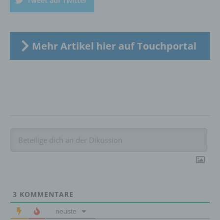
Tweet auf Twitter
Bereitstellung, den Abgleich oder die
Verknüpfung, die Einschränkung, das
Löschen oder die Vernichtung.
Mehr Artikel hier auf Touchportal
d) Einschränkung der Verarbeitung
Einschränkung der Verarbeitung ist die
Markierung gespeicherter
personenbezogener Daten mit dem Ziel, ihre
künftige Verarbeitung einzuschränken.
e) Profiling
Profiling ist jede Art der automatisierten
Verarbeitung personenbezogener Daten, die
darin besteht, dass diese
3
KOMMENTARE
personenbezogenen Daten verwendet
werden, um bestimmte persönliche Aspekte,
neuste
die sich auf eine natürliche Person beziehen,