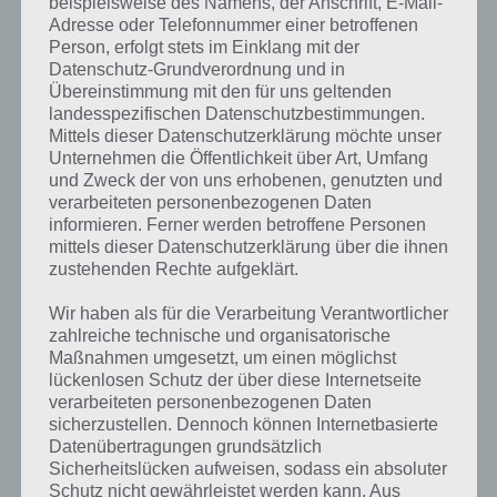
beispielsweise des Namens, der Anschrift, E-Mail-
Adresse oder Telefonnummer einer betroffenen
Person, erfolgt stets im Einklang mit der
Mit Küchenupgrades und vielem mehr
Datenschutz-Grundverordnung und in
Übereinstimmung mit den für uns geltenden
Diner Dash überzeugt nicht nur durch umfangreiche Level, sondern
landesspezifischen Datenschutzbestimmungen.
ihr könnt euer Resaturant auch upgraden. Neben einer
Mittels dieser Datenschutzerklärung möchte unser
Spielwährung gibt es auch eine Premium Währung, wodurch Vorteile
Unternehmen die Öffentlichkeit über Art, Umfang
erkauft werden können und so die Level einfacher gelöst werden
und Zweck der von uns erhobenen, genutzten und
können.
verarbeiteten personenbezogenen Daten
informieren. Ferner werden betroffene Personen
Zu guter Letzt kann man sich in Diner Dash auch mit seinen
mittels dieser Datenschutzerklärung über die ihnen
Freunden via Facebook verbinden und so Energie gegenseitig
zustehenden Rechte aufgeklärt.
zuschicken. Leider wird pro begonnenen Level nämlich Energie
benötigt, welche sich erst nach einer bestimmten Zeit wieder aufläd.
Wir haben als für die Verarbeitung Verantwortlicher
Dadurch muss man in Diner Dash Wartezeit einplanen oder man
zahlreiche technische und organisatorische
greift zur Premium Währung, die hauptsächlich als In-App-Kauf
Maßnahmen umgesetzt, um einen möglichst
geholt werden kann.
lückenlosen Schutz der über diese Internetseite
verarbeiteten personenbezogenen Daten
sicherzustellen. Dennoch können Internetbasierte
Trailer zu Diner Dash
Datenübertragungen grundsätzlich
Sicherheitslücken aufweisen, sodass ein absoluter
Schutz nicht gewährleistet werden kann. Aus
Abschließend haben wir noch den offiziellen Trailer zum Spiel für