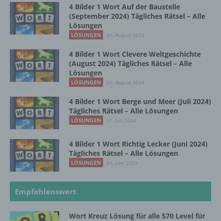
dass die personenbezogenen Daten nicht
4 Bilder 1 Wort Auf der Baustelle
einer identifizierten oder identifizierbaren
(September 2024) Tägliches Rätsel – Alle
natürlichen Person zugewiesen werden.
Lösungen
LÖSUNGEN
31. August 2024
4 Bilder 1 Wort Clevere Weltgeschichte
g) Verantwortlicher oder für die Verarbeitung
Verantwortlicher
(August 2024) Tägliches Rätsel – Alle
Lösungen
LÖSUNGEN
01. August 2024
Verantwortlicher oder für die Verarbeitung
Verantwortlicher ist die natürliche oder
4 Bilder 1 Wort Berge und Meer (Juli 2024)
juristische Person, Behörde, Einrichtung
Tägliches Rätsel – Alle Lösungen
oder andere Stelle, die allein oder
LÖSUNGEN
01. Juli 2024
gemeinsam mit anderen über die Zwecke
und Mittel der Verarbeitung von
4 Bilder 1 Wort Richtig Lecker (Juni 2024)
personenbezogenen Daten entscheidet.
Tägliches Rätsel – Alle Lösungen
Sind die Zwecke und Mittel dieser
LÖSUNGEN
01. Juni 2024
Verarbeitung durch das Unionsrecht oder
das Recht der Mitgliedstaaten vorgegeben,
so kann der Verantwortliche
Empfehlenswert
beziehungsweise können die bestimmten
Kriterien seiner Benennung nach dem
Unionsrecht oder dem Recht der
Wort Kreuz Lösung für alle 570 Level für