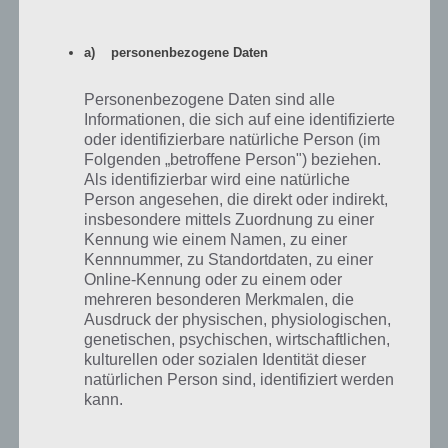
Diner Dash ist ein klassisches Zeitmanagement Spiel, in welcher ihr
a) personenbezogene Daten
die Kunden eures Restaurants an die passenden Tische setzen
müsst, deren Bestellung aufnehmen, Essen bringen, abkassieren und
Personenbezogene Daten sind alle
Abräumen. Dabei muss man so schnell wie möglich agieren.
Informationen, die sich auf eine identifizierte
oder identifizierbare natürliche Person (im
Die Level werden dabei immer komplizierter und können mit bis zu
Folgenden „betroffene Person") beziehen.
drei Sterne abgeschlossen werden, aber nur wenn die Kundschaft
Als identifizierbar wird eine natürliche
am Ende schnell bedient worden ist. Außerdem müssen bestimmte
Person angesehen, die direkt oder indirekt,
Aufgaben erledigt werden. Diner Dash ist für Android, iPhone und
insbesondere mittels Zuordnung zu einer
iPad erhältlich.
Kennung wie einem Namen, zu einer
Kennnummer, zu Standortdaten, zu einer
Online-Kennung oder zu einem oder
Diner Dash für Android im Google Play Store
mehreren besonderen Merkmalen, die
Ausdruck der physischen, physiologischen,
Die App Diner Dash könnt ihr im Google Play Store für Android
genetischen, psychischen, wirtschaftlichen,
herunterladen. Hierbei wird Android 3 oder höher benötigt. Mit 4,1
kulturellen oder sozialen Identität dieser
Sternen kommt das Spiel zwar auch bei den Meisten sehr gut an,
natürlichen Person sind, identifiziert werden
auch wenn die Energie schnell knapp wird.
kann.