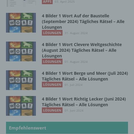
APPS
03. April 2025
4 Bilder 1 Wort Auf der Baustelle
f) Pseudonymisierung
(September 2024) Tägliches Rätsel – Alle
Lösungen
Pseudonymisierung ist die Verarbeitung
LÖSUNGEN
31. August 2024
personenbezogener Daten in einer Weise,
auf welche die personenbezogenen Daten
4 Bilder 1 Wort Clevere Weltgeschichte
(August 2024) Tägliches Rätsel – Alle
ohne Hinzuziehung zusätzlicher
Lösungen
Informationen nicht mehr einer spezifischen
LÖSUNGEN
betroffenen Person zugeordnet werden
01. August 2024
können, sofern diese zusätzlichen
4 Bilder 1 Wort Berge und Meer (Juli 2024)
Informationen gesondert aufbewahrt werden
Tägliches Rätsel – Alle Lösungen
und technischen und organisatorischen
LÖSUNGEN
01. Juli 2024
Maßnahmen unterliegen, die gewährleisten,
dass die personenbezogenen Daten nicht
einer identifizierten oder identifizierbaren
4 Bilder 1 Wort Richtig Lecker (Juni 2024)
natürlichen Person zugewiesen werden.
Tägliches Rätsel – Alle Lösungen
LÖSUNGEN
01. Juni 2024
g) Verantwortlicher oder für die Verarbeitung
Empfehlenswert
Verantwortlicher