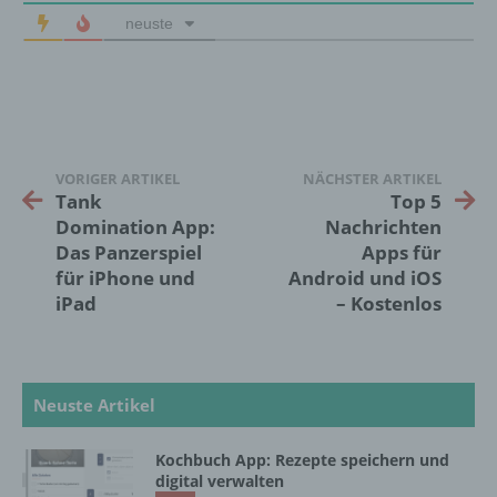
neuste
Einschränkung der Verarbeitung ist die
Markierung gespeicherter
personenbezogener Daten mit dem Ziel, ihre
künftige Verarbeitung einzuschränken.
e) Profiling
VORIGER ARTIKEL
NÄCHSTER ARTIKEL
Tank
Top 5
Profiling ist jede Art der automatisierten
Domination App:
Nachrichten
Verarbeitung personenbezogener Daten, die
Das Panzerspiel
Apps für
darin besteht, dass diese
für iPhone und
Android und iOS
personenbezogenen Daten verwendet
iPad
– Kostenlos
werden, um bestimmte persönliche Aspekte,
die sich auf eine natürliche Person beziehen,
zu bewerten, insbesondere, um Aspekte
bezüglich Arbeitsleistung, wirtschaftlicher
Lage, Gesundheit, persönlicher Vorlieben,
Neuste Artikel
Interessen, Zuverlässigkeit, Verhalten,
Aufenthaltsort oder Ortswechsel dieser
Kochbuch App: Rezepte speichern und
natürlichen Person zu analysieren oder
digital verwalten
vorherzusagen.