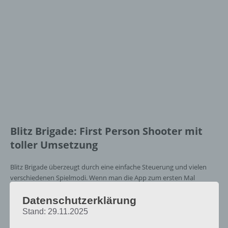
Blitz Brigade: First Person Shooter mit
toller Umsetzung
Blitz Brigade überzeugt durch eine einfache Steuerung und vielen
verschiedenen Spielmodi. Wenn man die App zum ersten Mal
startet, muss man sich für einen Namen entscheiden. Im Spiel selber
Datenschutzerklärung
gibt es dann Einzelspieler-Herausforderungen, die man mit ein bis
drei Sternen abschließen kann.
Stand: 29.11.2025