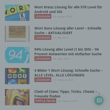
Wort Kreuz Lösung für alle 570 Level für
Verantwortlicher oder für die Verarbeitung
Android und iOS
Verantwortlicher ist die natürliche oder
LÖSUNGEN
05. Januar 2018
juristische Person, Behörde, Einrichtung
oder andere Stelle, die allein oder
gemeinsam mit anderen über die Zwecke
Wort Guru Lösung aller Level – Schnelle
und Mittel der Verarbeitung von
Suche – AKTUALISIERT
personenbezogenen Daten entscheidet.
LÖSUNGEN
21. Mai 2017
Sind die Zwecke und Mittel dieser
Verarbeitung durch das Unionsrecht oder
94% Lösung aller Level (1 bis 359) – 94
das Recht der Mitgliedstaaten vorgegeben,
Prozent Antworten mit einfacher Suche
so kann der Verantwortliche
LÖSUNGEN
09. April 2015
beziehungsweise können die bestimmten
Kriterien seiner Benennung nach dem
4 Bilder 1 Wort Lösung: Schnelle Suche –
Unionsrecht oder dem Recht der
ALLE LEVEL, ALLE LÖSUNGEN
Mitgliedstaaten vorgesehen werden.
LÖSUNGEN
17. Februar 2015
Clash of Clans: Tipps, Tricks, Cheats –
h) Auftragsverarbeiter
1
Freunde finden
TIPPS & TRICKS
06. Februar 2014
Auftragsverarbeiter ist eine natürliche oder
juristische Person, Behörde, Einrichtung