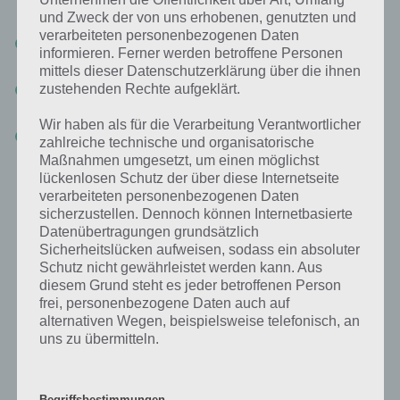
könnt ihr aus folgenden wählen:
und Zweck der von uns erhobenen, genutzten und
verarbeiteten personenbezogenen Daten
Dominanz: Hier müsst ihr in eurem Team Fahnen erobern.
informieren. Ferner werden betroffene Personen
Welches Team zuerst 99 Punkte holt, gewinnt das Match
mittels dieser Datenschutzerklärung über die ihnen
zustehenden Rechte aufgeklärt.
Deathmatch: Hier müsst ihr in Blitz Brigade gegnreische Einheiten
töten. Wer zuerst 30 Punkte erreicht, gewinnt
Wir haben als für die Verarbeitung Verantwortlicher
Fahne erobern: Erobere gegnerische Fahnen und bringe diese
zahlreiche technische und organisatorische
zurück zur Basis. Wer 12 Punkte holt, gewinnt.
Maßnahmen umgesetzt, um einen möglichst
lückenlosen Schutz der über diese Internetseite
Dabei spielt ihr immer 6 gegen 6. Dabei stehen auch verschiedenste
verarbeiteten personenbezogenen Daten
Fahrzeuge bereit, darunter neben einem Panzer auch ein Helikopter.
sicherzustellen. Dennoch können Internetbasierte
Datenübertragungen grundsätzlich
Insgesamt gibt es 100 Waffen, die zur Verfügung stehen.
Sicherheitslücken aufweisen, sodass ein absoluter
Schutz nicht gewährleistet werden kann. Aus
Natürlich gibt es auch in Blitz Brigade zahlreiche In App Käufe, um
diesem Grund steht es jeder betroffenen Person
sich Vorteile zu erkaufen. So kann man sich schneller wiederbeleben
frei, personenbezogene Daten auch auf
lassen und vieles mehr.
alternativen Wegen, beispielsweise telefonisch, an
uns zu übermitteln.
Gameplay Video zu Blitz Brigade
Begriffsbestimmungen