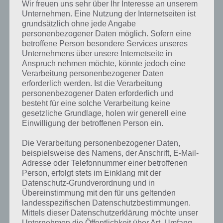
Herzstück von Blitz Brigade ist jedoch der Multiplayer-Modus, den
Wir freuen uns sehr über Ihr Interesse an unserem
wir nachfolgend noch vorstellen werden. Insgesamt gibt es 5
Unternehmen. Eine Nutzung der Internetseiten ist
Klassen, aus denen ihr dann wählen könnt. Mit 120 Missionen ist
grundsätzlich ohne jede Angabe
personenbezogener Daten möglich. Sofern eine
zudem für Langzeitspielspaß gesorgt.
betroffene Person besondere Services unseres
Unternehmens über unsere Internetseite in
Anspruch nehmen möchte, könnte jedoch eine
Multiplayer Modus mit zahlreichen
Verarbeitung personenbezogener Daten
Spielmodi
erforderlich werden. Ist die Verarbeitung
personenbezogener Daten erforderlich und
Im Multiplayer
besteht für eine solche Verarbeitung keine
Modus
gesetzliche Grundlage, holen wir generell eine
können bis zu
Einwilligung der betroffenen Person ein.
12 Spieler
gleichzeitig
Die Verarbeitung personenbezogener Daten,
teilnehmen.
beispielsweise des Namens, der Anschrift, E-Mail-
Dabei gibt es
Adresse oder Telefonnummer einer betroffenen
verschiedene
Person, erfolgt stets im Einklang mit der
Spielmodi. Im
Datenschutz-Grundverordnung und in
Blitz Brigade Screenshot – (c) Gameloft
Schnellen Spiel
Übereinstimmung mit den für uns geltenden
werdet ihr
landesspezifischen Datenschutzbestimmungen.
Mittels dieser Datenschutzerklärung möchte unser
zufällig einer Karte und einem Spielmodi zugeordnet. Ansonsten
Unternehmen die Öffentlichkeit über Art, Umfang