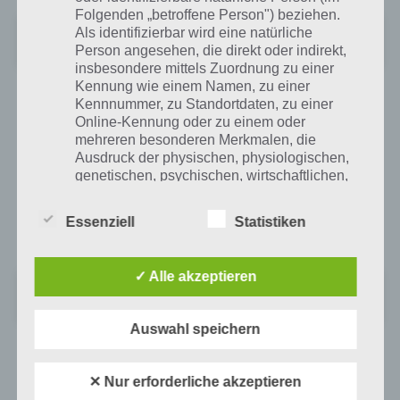
Folgenden „betroffene Person") beziehen.
‎Blitz Brigade
Als identifizierbar wird eine natürliche
+
Preis:
Kostenlos
Person angesehen, die direkt oder indirekt,
insbesondere mittels Zuordnung zu einer
Kennung wie einem Namen, zu einer
Kennnummer, zu Standortdaten, zu einer
Blitz Brigade für Android im Google Play
Online-Kennung oder zu einem oder
Store
mehreren besonderen Merkmalen, die
Ausdruck der physischen, physiologischen,
Bei Google Play könnt ihr die App Blitz Brigade ebenfalls kostenlos
genetischen, psychischen, wirtschaftlichen,
herunterladen. Allerdings werden bestimmte Voraussetzungen an
kulturellen oder sozialen Identität dieser
die Technik wie 1 GHz und 512 MB Arbeitsspeicher benötigt. Mit 4,3
natürlichen Person sind, identifiziert werden
Essenziell
Statistiken
Sternen kommt die App auch bei anderen Spielern sehr gut an.
kann.
✓ Alle akzeptieren
Blitz Brigade: Online-FPS-Spaß
b) betroffene Person
Preis:
Wird angekündigt
Auswahl speichern
Betroffene Person ist jede identifizierte oder
identifizierbare natürliche Person, deren
personenbezogene Daten von dem für die
✕ Nur erforderliche akzeptieren
Verarbeitung Verantwortlichen verarbeitet
Auf WhatsApp teilen
Teilen auf Facebook