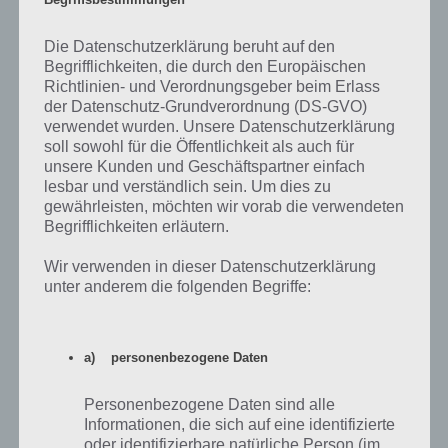
Falls ihr immernoch unsicher seid, ob ihr Blitz Brigade als App für
Android, iPhone oder iPad herunterladen sollt, dann haben wir
Die Datenschutzerklärung beruht auf den
nachfolgend ein Gameplay Video zu Blitz Brigade für euch:
Begrifflichkeiten, die durch den Europäischen
Richtlinien- und Verordnungsgeber beim Erlass
http://www.youtube.com/watch?v=zqNuysbXGTg
der Datenschutz-Grundverordnung (DS-GVO)
verwendet wurden. Unsere Datenschutzerklärung
soll sowohl für die Öffentlichkeit als auch für
Spiele App herunterladen
unsere Kunden und Geschäftspartner einfach
lesbar und verständlich sein. Um dies zu
Blitz Brigade könnt ihr euch kostenlos bei Google Play für Android,
gewährleisten, möchten wir vorab die verwendeten
als auch im iTunes App Store herunterladen. Für Windows Phone
Begrifflichkeiten erläutern.
haben wir das Spiel leider nicht finden können.
Wir verwenden in dieser Datenschutzerklärung
unter anderem die folgenden Begriffe:
App für iPhone, iPad und iPod Touch im
iTunes App Store
a) personenbezogene Daten
Als Universal App findet ihr Blitz Brigade im iTunes App Store für
iPhone, iPad und iPod Touch. Dabei benötigt ihr Minimum iOS 5.
Personenbezogene Daten sind alle
Außerdem werden mehr als 500 MB Speicherplatz benötigt.
Informationen, die sich auf eine identifizierte
oder identifizierbare natürliche Person (im