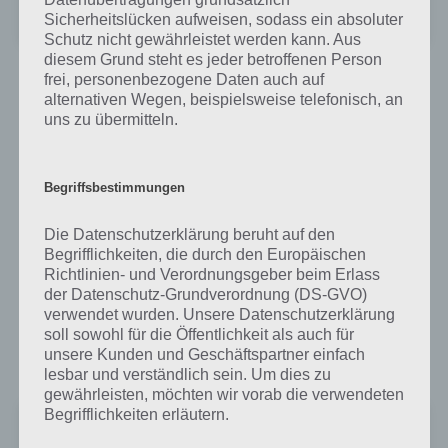
Amazing Breaker Premium
Sicherheitslücken aufweisen, sodass ein absoluter
Preis:
1,29 €
Schutz nicht gewährleistet werden kann. Aus
diesem Grund steht es jeder betroffenen Person
frei, personenbezogene Daten auch auf
Amazing Breaker für iPhone, iPad und
alternativen Wegen, beispielsweise telefonisch, an
iPod Touch im iTunes App Store
uns zu übermitteln.
Wie bereits erwähnt gibt es die App Amazing Breaker heute
kostenlos (20.6.2013) kostenlos im iTunes App Store. Danach wird die
Begriffsbestimmungen
App wieder auf den normalen Preis ansteigen. Wer diesen Artikel zu
Amazing Breaker liest, sollte sonst zur kostenlosen Version greifen.
Die Datenschutzerklärung beruht auf den
Es wird dabei mindestens iOS 3.0 für die kostenlose Variante
Begrifflichkeiten, die durch den Europäischen
benötigt, die aber noch nicht für das iPhone 5 optimiert ist.
Richtlinien- und Verordnungsgeber beim Erlass
der Datenschutz-Grundverordnung (DS-GVO)
Die Vollversion benötigt mindestens iSO 4.3, ist aber für das iPhone 5
verwendet wurden. Unsere Datenschutzerklärung
optimiert. Die App steht als Universal App für iPhone, iPad und iPod
soll sowohl für die Öffentlichkeit als auch für
Touch im iTunes App Store zum Download bzw. Kauf bereit:
unsere Kunden und Geschäftspartner einfach
lesbar und verständlich sein. Um dies zu
gewährleisten, möchten wir vorab die verwendeten
Begrifflichkeiten erläutern.
‎Amazing Breaker Free
Preis:
Kostenlos