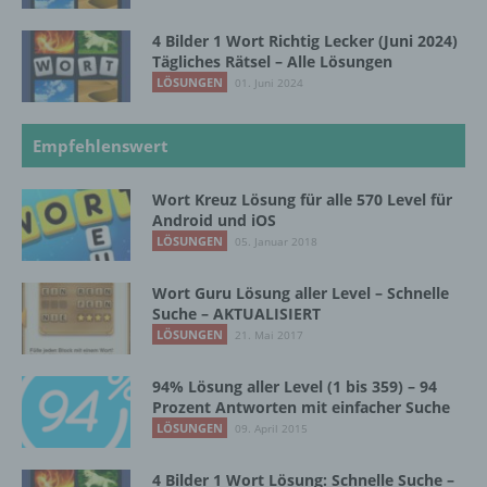
personenbezogenen Daten verwendet
werden, um bestimmte persönliche Aspekte,
4 Bilder 1 Wort Richtig Lecker (Juni 2024)
die sich auf eine natürliche Person beziehen,
Tägliches Rätsel – Alle Lösungen
zu bewerten, insbesondere, um Aspekte
LÖSUNGEN
01. Juni 2024
bezüglich Arbeitsleistung, wirtschaftlicher
Lage, Gesundheit, persönlicher Vorlieben,
Interessen, Zuverlässigkeit, Verhalten,
Empfehlenswert
Aufenthaltsort oder Ortswechsel dieser
natürlichen Person zu analysieren oder
vorherzusagen.
Wort Kreuz Lösung für alle 570 Level für
Android und iOS
LÖSUNGEN
05. Januar 2018
f) Pseudonymisierung
Wort Guru Lösung aller Level – Schnelle
Suche – AKTUALISIERT
Pseudonymisierung ist die Verarbeitung
LÖSUNGEN
21. Mai 2017
personenbezogener Daten in einer Weise,
auf welche die personenbezogenen Daten
94% Lösung aller Level (1 bis 359) – 94
ohne Hinzuziehung zusätzlicher
Prozent Antworten mit einfacher Suche
Informationen nicht mehr einer spezifischen
LÖSUNGEN
09. April 2015
betroffenen Person zugeordnet werden
können, sofern diese zusätzlichen
Informationen gesondert aufbewahrt werden
4 Bilder 1 Wort Lösung: Schnelle Suche –