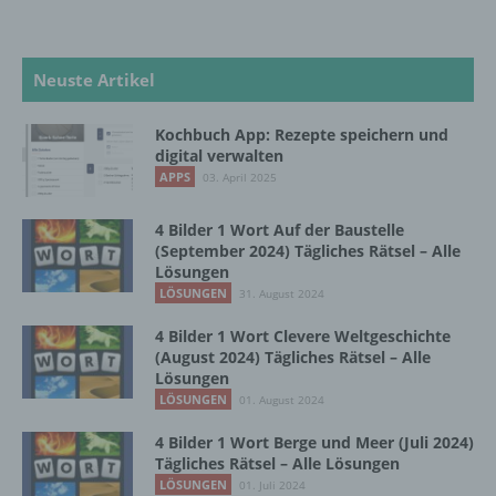
die Offenlegung durch Übermittlung,
Verbreitung oder eine andere Form der
Bereitstellung, den Abgleich oder die
Neuste Artikel
Verknüpfung, die Einschränkung, das
Löschen oder die Vernichtung.
Kochbuch App: Rezepte speichern und
digital verwalten
APPS
03. April 2025
d) Einschränkung der Verarbeitung
4 Bilder 1 Wort Auf der Baustelle
Einschränkung der Verarbeitung ist die
(September 2024) Tägliches Rätsel – Alle
Markierung gespeicherter
Lösungen
personenbezogener Daten mit dem Ziel, ihre
LÖSUNGEN
31. August 2024
künftige Verarbeitung einzuschränken.
4 Bilder 1 Wort Clevere Weltgeschichte
(August 2024) Tägliches Rätsel – Alle
Lösungen
e) Profiling
LÖSUNGEN
01. August 2024
Profiling ist jede Art der automatisierten
4 Bilder 1 Wort Berge und Meer (Juli 2024)
Verarbeitung personenbezogener Daten, die
Tägliches Rätsel – Alle Lösungen
darin besteht, dass diese
LÖSUNGEN
01. Juli 2024