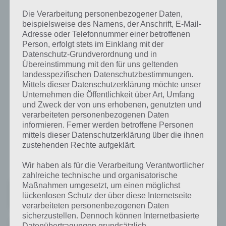
Die Verarbeitung personenbezogener Daten,
beispielsweise des Namens, der Anschrift, E-Mail-
Adresse oder Telefonnummer einer betroffenen
Person, erfolgt stets im Einklang mit der
Datenschutz-Grundverordnung und in
Übereinstimmung mit den für uns geltenden
landesspezifischen Datenschutzbestimmungen.
Mittels dieser Datenschutzerklärung möchte unser
Amazing Breaker für Android im Google
Unternehmen die Öffentlichkeit über Art, Umfang
Play Store
und Zweck der von uns erhobenen, genutzten und
verarbeiteten personenbezogenen Daten
Im Google Play Store kommt die App Amazing Breaker auf 4,5 Sterne
informieren. Ferner werden betroffene Personen
bei knapp über 50.000 Downloads. Nachfolgend haben wir die Links
mittels dieser Datenschutzerklärung über die ihnen
zur kostenlosen und kostenpflichtigen Version von Amazing
zustehenden Rechte aufgeklärt.
Breaker.
Wir haben als für die Verarbeitung Verantwortlicher
zahlreiche technische und organisatorische
Maßnahmen umgesetzt, um einen möglichst
Amazing Breaker: Puzzle-arcade
lückenlosen Schutz der über diese Internetseite
Preis:
Kostenlos
verarbeiteten personenbezogenen Daten
sicherzustellen. Dennoch können Internetbasierte
Datenübertragungen grundsätzlich