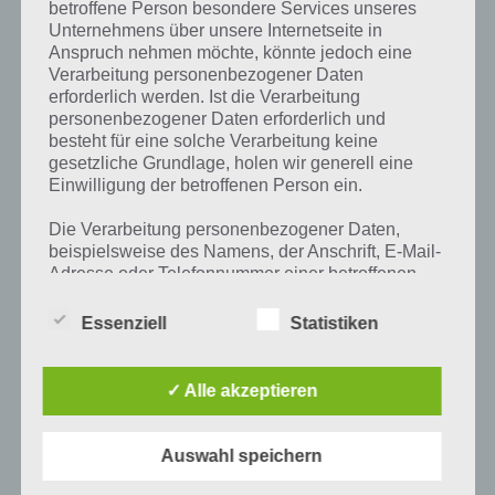
betroffene Person besondere Services unseres
[caption id="attachment_22533" align="alignright"
Unternehmens über unsere Internetseite in
width="150"] Der IQ Test von Touchportal
Anspruch nehmen möchte, könnte jedoch eine
Games[/caption] Mit der neuen IQ Test App für
Verarbeitung personenbezogener Daten
Android, iPhone und iPad kannst du innerhalb von 30
erforderlich werden. Ist die Verarbeitung
Minuten…
personenbezogener Daten erforderlich und
besteht für eine solche Verarbeitung keine
gesetzliche Grundlage, holen wir generell eine
Einwilligung der betroffenen Person ein.
Die Verarbeitung personenbezogener Daten,
beispielsweise des Namens, der Anschrift, E-Mail-
Adresse oder Telefonnummer einer betroffenen
Person, erfolgt stets im Einklang mit der
Datenschutz-Grundverordnung und in
Essenziell
Statistiken
Übereinstimmung mit den für uns geltenden
landesspezifischen Datenschutzbestimmungen.
Mittels dieser Datenschutzerklärung möchte unser
✓ Alle akzeptieren
Unternehmen die Öffentlichkeit über Art, Umfang
und Zweck der von uns erhobenen, genutzten und
verarbeiteten personenbezogenen Daten
Auswahl speichern
APPS
informieren. Ferner werden betroffene Personen
mittels dieser Datenschutzerklärung über die ihnen