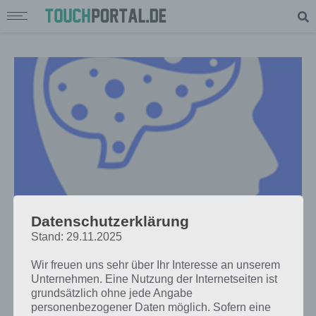
Datenschutzerklärung
Stand: 29.11.2025
APPS
IQ TEST APP KOSTENLOS FÜR
Wir freuen uns sehr über Ihr Interesse an unserem
ANDROID, IPHONE UND IPAD
Unternehmen. Eine Nutzung der Internetseiten ist
grundsätzlich ohne jede Angabe
PAUL STELZER
-
01. SEPTEMBER 2015
personenbezogener Daten möglich. Sofern eine