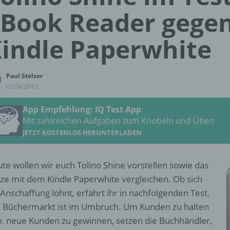
Book Reader gege
indle Paperwhite
Paul Stelzer
02.04.2013
App Empfehlung: IQ Test App
Mit zahlreichen Aufgaben zum Knobeln und Üben
JETZT KOSTENLOS HERUNTERLADEN
te wollen wir euch Tolino Shine vorstellen sowie das
ze mit dem Kindle Paperwhite vergleichen. Ob sich
 Anschaffung lohnt, erfahrt ihr in nachfolgenden Test.
 Büchermarkt ist im Umbruch. Um Kunden zu halten
. neue Kunden zu gewinnen, setzen die Buchhändler,