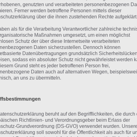
chen eindeutig Amazon anführt. Nun ist mit dem Tolino 
rhobenen, genutzten und verarbeiteten personenbezogenen Da
der in den Verkauf gegangen. Dieser kostet 99,99 Euro un
mieren. Ferner werden betroffene Personen mittels dieser
schutzerklärung über die ihnen zustehenden Rechte aufgeklärt
stiger als das
Kindle Paperwhite
von Amazon. Was der Toli
 im nachfolgenden Test. Wir wollen uns dabei nicht auf die
aben als für die Verarbeitung Verantwortlicher zahlreiche techn
se könnt ihr u.a. auf
Weltbild
nachlesen.
rganisatorische Maßnahmen umgesetzt, um einen möglichst
nlosen Schutz der über diese Internetseite verarbeiteten
nenbezogenen Daten sicherzustellen. Dennoch können
netbasierte Datenübertragungen grundsätzlich Sicherheitslücke
as Gerät im Überblick
isen, sodass ein absoluter Schutz nicht gewährleistet werden k
iesem Grund steht es jeder betroffenen Person frei,
nenbezogene Daten auch auf alternativen Wegen, beispielswe
 Tolino ist gerade einmal 187 Gramm leicht und eine Ab
onisch, an uns zu übermitteln.
 mm. Das ist zwar etwas größer als beim Amazon Kindle Pa
nung. Das Display hat eine Diagonale von 6 Zoll.
iffsbestimmungen
em verfügt der Toline Shine über 3 Buttons. Zwei oben 
play. Dieser ist sozusagen der Home Button, um zurück auf
atenschutzerklärung beruht auf den Begrifflichkeiten, die durch
men. Oben links befindet sich der Power Button, womit 
äischen Richtlinien- und Verordnungsgeber beim Erlass der
schutz-Grundverordnung (DS-GVO) verwendet wurden. Unser
emodus bringen kann bzw. ganz ausschalten kann. Im R
schutzerklärung soll sowohl für die Öffentlichkeit als auch für u