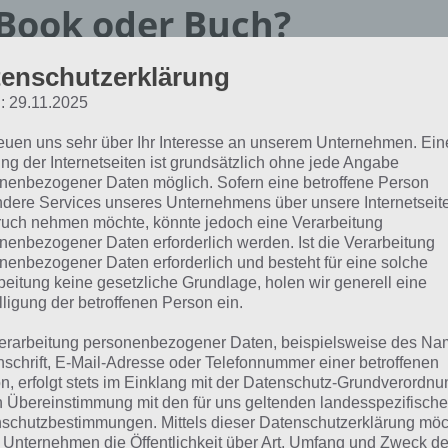
Book oder Buch?
enschutzerklärung
se Frage muss sich jeder selber beantworten. Zur Zeit lo
: 29.11.2025
d meist nur wenige Euro (wenn überhaupt) günstiger als di
ald die preise für eBooks aber weitaus günstiger sind, w
reuen uns sehr über Ihr Interesse an unserem Unternehmen. Ein
itere Masse ansprechen. Schließlich sind diese platzspare
ng der Internetseiten ist grundsätzlich ohne jede Angabe
nenbezogener Daten möglich. Sofern eine betroffene Person
dere Services unseres Unternehmens über unsere Internetseite
 unterwegs eBooks lesen will, setzt auf einen eBook Read
uch nehmen möchte, könnte jedoch eine Verarbeitung
ensatz zu den Tablets zwar nicht so funktionsreich, für ih
nenbezogener Daten erforderlich werden. Ist die Verarbeitung
en von eBooks aber besser. Grund: eBook Reader halten 
nenbezogener Daten erforderlich und besteht für eine solche
beitung keine gesetzliche Grundlage, holen wir generell eine
lligung der betroffenen Person ein.
er Tolino Shine im Test
erarbeitung personenbezogener Daten, beispielsweise des Na
nschrift, E-Mail-Adresse oder Telefonnummer einer betroffenen
n, erfolgt stets im Einklang mit der Datenschutz-Grundverordnu
 eBooks immermehr nachgefragt werden, haben auch die 
n Übereinstimmung mit den für uns geltenden landesspezifisch
schutzbestimmungen. Mittels dieser Datenschutzerklärung mö
hhändler entdeckt und wollen nun auch auf dem eBook M
 Unternehmen die Öffentlichkeit über Art, Umfang und Zweck de