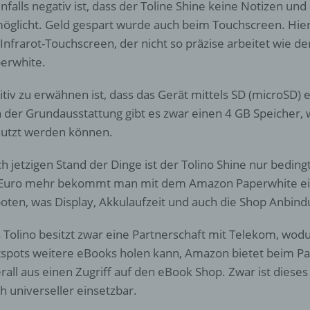
nfalls negativ ist, dass der Toline Shine keine Notizen und
öglicht. Geld gespart wurde auch beim Touchscreen. Hier
Einschränkung der Verarbeitung ist die Markierung gespeichert
 Infrarot-Touchscreen, der nicht so präzise arbeitet wie d
personenbezogener Daten mit dem Ziel, ihre künftige Verarbeit
einzuschränken.
erwhite.
itiv zu erwähnen ist, dass das Gerät mittels SD (microSD)
e) Profiling
 der Grundausstattung gibt es zwar einen 4 GB Speicher,
utzt werden können.
Profiling ist jede Art der automatisierten Verarbeitung
personenbezogener Daten, die darin besteht, dass diese
h jetzigen Stand der Dinge ist der Tolino Shine nur bedin
personenbezogenen Daten verwendet werden, um bestimmte
Euro mehr bekommt man mit dem Amazon Paperwhite ei
persönliche Aspekte, die sich auf eine natürliche Person bezie
zu bewerten, insbesondere, um Aspekte bezüglich Arbeitsleistu
oten, was Display, Akkulaufzeit und auch die Shop Anbind
wirtschaftlicher Lage, Gesundheit, persönlicher Vorlieben, Inter
Zuverlässigkeit, Verhalten, Aufenthaltsort oder Ortswechsel die
 Tolino besitzt zwar eine Partnerschaft mit Telekom, wo
natürlichen Person zu analysieren oder vorherzusagen.
spots weitere eBooks holen kann, Amazon bietet beim P
rall aus einen Zugriff auf den eBook Shop. Zwar ist dieses
f) Pseudonymisierung
h universeller einsetzbar.