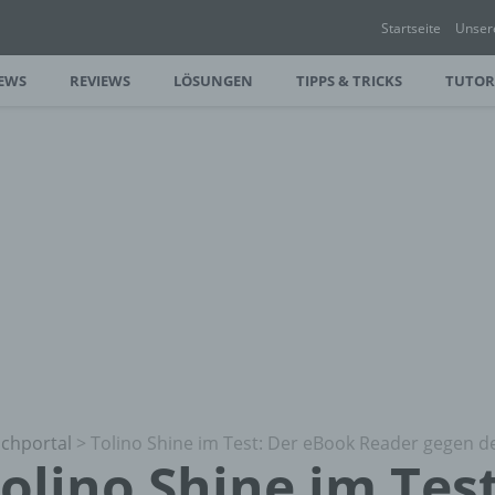
Startseite
Unser
EWS
REVIEWS
LÖSUNGEN
TIPPS & TRICKS
TUTOR
chportal
>
Tolino Shine im Test: Der eBook Reader gegen d
olino Shine im Test