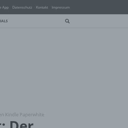
e App
Datenschutz
Kontakt
Impressum
IALS
en Kindle Paperwhite
: Der