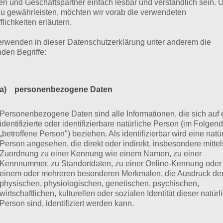
n angezeigt “Pssst… tolino schläft” und dazu ein nettes Sm
n und Geschäftspartner einfach lesbar und verständlich sein.
zu gewährleisten, möchten wir vorab die verwendeten
sieht.
flichkeiten erläutern.
erwenden in dieser Datenschutzerklärung unter anderem die
as Lesen von eBooks auf dem Tol
nden Begriffe:
 dem Tolino sind bereits einige Bücher drauf, sodass man
n. Bei Weltbild ist bspw. Max und Moritz bereits drauf. Da
a) personenbezogene Daten
klich klar, was auch an der hohen Auflösung liegt. Tippt m
Personenbezogene Daten sind alle Informationen, die sich auf 
 Buch, werden weitere Icons angezeigt. So kann man zum 
identifizierte oder identifizierbare natürliche Person (im Folgen
ingen, seine Lesezeichen ansehen, die Schriftgröße veränd
„betroffene Person") beziehen. Als identifizierbar wird eine natü
stellen.
Person angesehen, die direkt oder indirekt, insbesondere mittel
Zuordnung zu einer Kennung wie einem Namen, zu einer
Kennnummer, zu Standortdaten, zu einer Online-Kennung oder
 Fingerwisch kann man die Seiten wechseln. Durch die ta
einem oder mehreren besonderen Merkmalen, die Ausdruck de
let kann man auch die integrierte Hintergrundbeleuchtung
physischen, physiologischen, genetischen, psychischen,
ass man auch im dunklen perfekt lesen kann. Auch die Ak
wirtschaftlichen, kulturellen oder sozialen Identität dieser natür
Person sind, identifiziert werden kann.
n das ganze nicht mit dem Kindle Paperwhite mithalten k