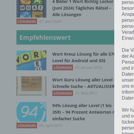
4 Bilder 1 Wort Richtig Lecker
wor
perso
(Juni 2024) Tägliches Rätsel –
beson
Anspr
Alle Lösungen
Gre
perso
01. Juni 2024
LÖSUNGEN
perso
Gan
Verar
Empfehlenswert
Goo
Einwi
von
Die V
Wort Kreuz Lösung für alle 570
50 
der A
Level für Android und iOS
Perso
05. Januar 2018
LÖSUNGEN
und i
Die
Daten
10 
Wort Guru Lösung aller Level –
unser
App
uns e
Schnelle Suche – AKTUALISIERT
infor
21. Mai 2017
LÖSUNGEN
Daten
Zum
94% Lösung aller Level (1 bis
Wir h
359) – 94 Prozent Antworten mit
Chi
und o
einfacher Suche
lücke
09. April 2015
LÖSUNGEN
perso
Akt
Inter