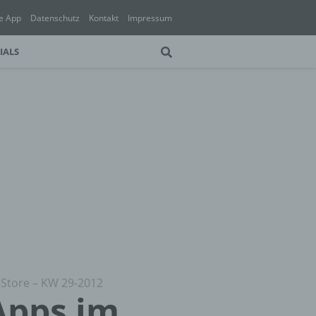
e App
Datenschutz
Kontakt
Impressum
IALS
 Store – KW 29-2012
Apps im