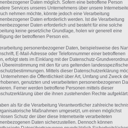
den sind.
nenbezogener Daten möglich. Sofern eine betroffene Person
dere Services unseres Unternehmens über unsere Internetseite
uch nehmen möchte, könnte jedoch eine Verarbeitung
at Big War Game
nenbezogener Daten erforderlich werden. Ist die Verarbeitung
nenbezogener Daten erforderlich und besteht für eine solche
z neu ist die Spiele App “Great Big War Game”, welches am
beitung keine gesetzliche Grundlage, holen wir generell eine
gle Play Store eingestellt worden ist. Hierbei handelt es
lligung der betroffenen Person ein.
 “Great Little War Game”, einem rundenbasierten Kriegssp
erarbeitung personenbezogener Daten, beispielsweise des Na
Einzelspielermissionen sowie einen asynchronen Multipl
nschrift, E-Mail-Adresse oder Telefonnummer einer betroffenen
n, erfolgt stets im Einklang mit der Datenschutz-Grundverordnu
n Übereinstimmung mit den für uns geltenden landesspezifisch
 Einzespielermissionen sind sehr umfangreich und können
schutzbestimmungen. Mittels dieser Datenschutzerklärung mö
Minuten dauern. “Great Big War Game” ist ebenfals für iOS 
 Unternehmen die Öffentlichkeit über Art, Umfang und Zweck de
 kostet 2,49 Euro im Play Store.
rhobenen, genutzten und verarbeiteten personenbezogenen Da
mieren. Ferner werden betroffene Personen mittels dieser
schutzerklärung über die ihnen zustehenden Rechte aufgeklärt
 Google Play Store
aben als für die Verarbeitung Verantwortlicher zahlreiche techn
cken Invaders 3
rganisatorische Maßnahmen umgesetzt, um einen möglichst
nlosen Schutz der über diese Internetseite verarbeiteten
nenbezogenen Daten sicherzustellen. Dennoch können
ualsiert in dieser Woche wurde Chicken Invaders 3. In Ch
netbasierte Datenübertragungen grundsätzlich Sicherheitslücke