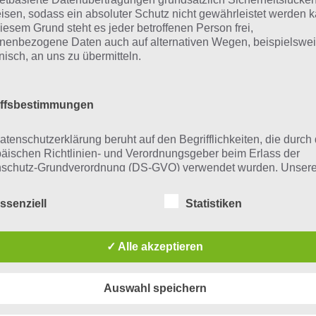
wie in den vorigen Teilen die Welt vor den intergalaktisch
isen, sodass ein absoluter Schutz nicht gewährleistet werden k
iesem Grund steht es jeder betroffenen Person frei,
cken Invaders 3 kann man sich kostenlos im Play Store he
nenbezogene Daten auch auf alternativen Wegen, beispielswe
onisch, an uns zu übermitteln.
 Google Play Store
tia 4
iffsbestimmungen
 Inotia 4 handelt es sich um ein Rollenspiel, wobei man ei
atenschutzerklärung beruht auf den Begrifflichkeiten, die durch
gesamt 90 Talenten gibt. Das Spiel beinhaltet eines der 
äischen Richtlinien- und Verordnungsgeber beim Erlass der
schutz-Grundverordnung (DS-GVO) verwendet wurden. Unser
unterschiedlichen Designs. Unter anderem trockene Wüste
schutzerklärung soll sowohl für die Öffentlichkeit als auch für u
der und vieles mehr.
n und Geschäftspartner einfach lesbar und verständlich sein.
ssenziell
Statistiken
zu gewährleisten, möchten wir vorab die verwendeten
 Google Play Store
flichkeiten erläutern.
✓ Alle akzeptieren
erwenden in dieser Datenschutzerklärung unter anderem die
nden Begriffe:
Auswahl speichern
Teilen auf Facebook
Tweet auf Twitter