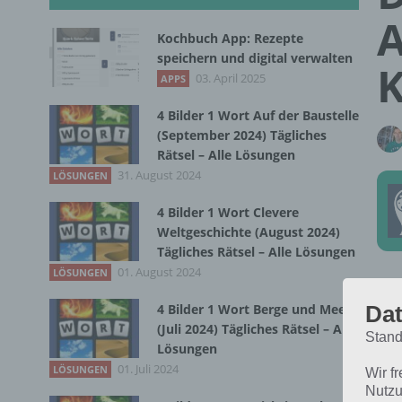
A
Kochbuch App: Rezepte
speichern und digital verwalten
K
03. April 2025
APPS
4 Bilder 1 Wort Auf der Baustelle
(September 2024) Tägliches
Rätsel – Alle Lösungen
31. August 2024
LÖSUNGEN
4 Bilder 1 Wort Clevere
Weltgeschichte (August 2024)
Tägliches Rätsel – Alle Lösungen
01. August 2024
LÖSUNGEN
Am 
Dat
4 Bilder 1 Wort Berge und Meer
wel
(Juli 2024) Tägliches Rätsel – Alle
nur
Stand
Lösungen
mis
01. Juli 2024
LÖSUNGEN
Wir f
201
Nutzu