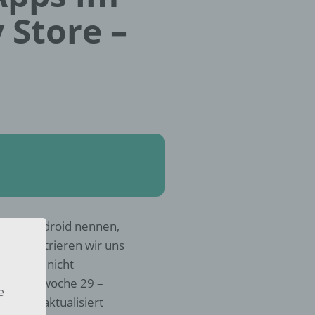
 Store –
s für Android nennen,
 konzentrieren wir uns
igungen nicht
Kalenderwoche 29 –
e
rwoche aktualisiert