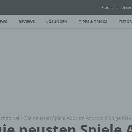
Startseite
Unser
EWS
REVIEWS
LÖSUNGEN
TIPPS & TRICKS
TUTOR
chportal
>
Die neusten Spiele Apps im Android Google Play
ie neusten Spiele 