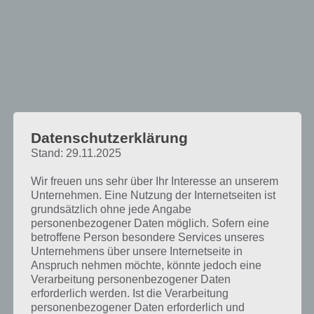
Datenschutzerklärung
Stand: 29.11.2025
Wir freuen uns sehr über Ihr Interesse an unserem
Unternehmen. Eine Nutzung der Internetseiten ist
Was bringt mir der DB Zugradar?
grundsätzlich ohne jede Angabe
personenbezogener Daten möglich. Sofern eine
Die App DB Zugradar ist ein nettes Spielzug als Zusatz zum DB
betroffene Person besondere Services unseres
Navigator. So kann man beispielsweise sehen, wo sich der Zug zur
Unternehmens über unsere Internetseite in
Zeit ungefähr befindet. Auch wenn es sich im Grunde um ein nettes
Anspruch nehmen möchte, könnte jedoch eine
Spielzeug handelt, was man nicht unbedingt benötigt, ein nettes
Verarbeitung personenbezogener Daten
Feature von der Deutschen Bahn.
erforderlich werden. Ist die Verarbeitung
personenbezogener Daten erforderlich und