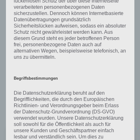
App kostenlos herunterladen
lückenlosen Schutz der über diese Internetseite
verarbeiteten personenbezogenen Daten
sicherzustellen. Dennoch können Internetbasierte
Wer sich die Positionen der Züge im Nah- und Fernverkehr auf einer
Datenübertragungen grundsätzlich
Karte ansehen möchte, um zu verfolgen, wo sich er eigene Zug
Sicherheitslücken aufweisen, sodass ein absoluter
befindet, der sollte sich mal die App DB Zugradar für Android, iPhone
Schutz nicht gewährleistet werden kann. Aus
und iPad herunterladen.
diesem Grund steht es jeder betroffenen Person
frei, personenbezogene Daten auch auf
So sieht man die Pünktlichkeit der Bahnen sehr gut. Mehr als ein
alternativen Wegen, beispielsweise telefonisch, an
Spielzeug ist die App sonst aber nicht.
uns zu übermitteln.
DB Zugradar bei Google Play für Android
Begriffsbestimmungen
DB Zugradar könnt ihr bei Google Play für Android kostenlos
herunterladen. Allerdings kommt die App nur auf 3,7 Sterne.
Die Datenschutzerklärung beruht auf den
Begrifflichkeiten, die durch den Europäischen
Während sich einige um die Sicherheit Sorgen machen, finden es
Richtlinien- und Verordnungsgeber beim Erlass
andere nicht so gut, dass es keine Live-Daten sind. Man kann es
der Datenschutz-Grundverordnung (DS-GVO)
einfach nicht allen Recht machen. Hier geht es zum Download:
verwendet wurden. Unsere Datenschutzerklärung
soll sowohl für die Öffentlichkeit als auch für
unsere Kunden und Geschäftspartner einfach
DB Zugradar
lesbar und verständlich sein. Um dies zu