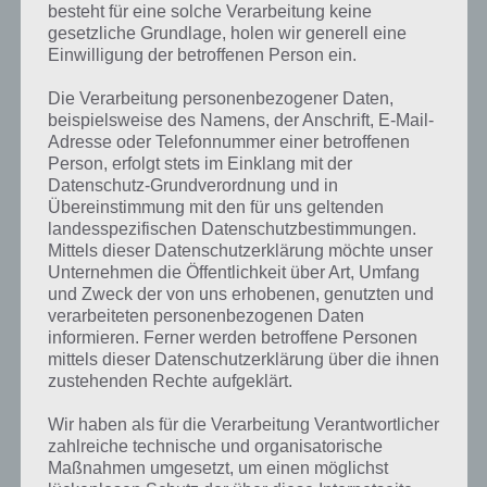
Und was ist mit denjenigen, die sich das im Browser auf dem PC
besteht für eine solche Verarbeitung keine
anschauen wollen? Auch kein Problem: Den DB Zugradar gibt es im
gesetzliche Grundlage, holen wir generell eine
übrigen auch für den Browser unter
apps-bahn.de
.
Einwilligung der betroffenen Person ein.
Die Verarbeitung personenbezogener Daten,
Verbindungen weiterhin mit
beispielsweise des Namens, der Anschrift, E-Mail-
Adresse oder Telefonnummer einer betroffenen
dem DB Navigator finden
Person, erfolgt stets im Einklang mit der
Datenschutz-Grundverordnung und in
Der DB Zugradar benötigt im Optimalfall
Übereinstimmung mit den für uns geltenden
Zugriff auf deine aktuelle Position, um Züge
landesspezifischen Datenschutzbestimmungen.
aus der Region anzuzeigen. Sonst wird das bei
Mittels dieser Datenschutzerklärung möchte unser
den Tausenden von Bahnen in Deutschland
Unternehmen die Öffentlichkeit über Art, Umfang
etwas unübersichtlich. Wer sich hingegen die
und Zweck der von uns erhobenen, genutzten und
verbindungen genau ansehen will, die er
verarbeiteten personenbezogenen Daten
benötigt, der wird weiterhin den DB Navigator
DB Zugradar
informieren. Ferner werden betroffene Personen
nutzen. Wie gesagt ist der DB Zugradar nur ein
Screenshot
mittels dieser Datenschutzerklärung über die ihnen
nettes Spielzeug. Da es nur die wenigsten
zustehenden Rechte aufgeklärt.
brauchen werden, eine gute Entscheidung es
auszulagern.
Wir haben als für die Verarbeitung Verantwortlicher
zahlreiche technische und organisatorische
Maßnahmen umgesetzt, um einen möglichst