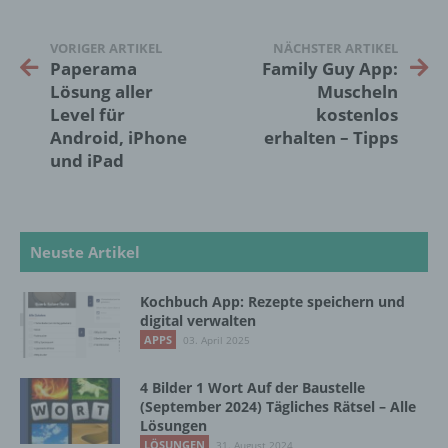
Daten wie das Erheben, das Erfassen, die
Organisation, das Ordnen, die Speicherung,
die Anpassung oder Veränderung, das
VORIGER ARTIKEL
NÄCHSTER ARTIKEL
Auslesen, das Abfragen, die Verwendung,
Paperama
Family Guy App:
die Offenlegung durch Übermittlung,
Lösung aller
Muscheln
Verbreitung oder eine andere Form der
Level für
kostenlos
Bereitstellung, den Abgleich oder die
Android, iPhone
erhalten – Tipps
Verknüpfung, die Einschränkung, das
und iPad
Löschen oder die Vernichtung.
d) Einschränkung der Verarbeitung
Neuste Artikel
Einschränkung der Verarbeitung ist die
Markierung gespeicherter
Kochbuch App: Rezepte speichern und
personenbezogener Daten mit dem Ziel, ihre
digital verwalten
künftige Verarbeitung einzuschränken.
APPS
03. April 2025
4 Bilder 1 Wort Auf der Baustelle
(September 2024) Tägliches Rätsel – Alle
e) Profiling
Lösungen
LÖSUNGEN
31. August 2024