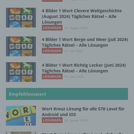
Profiling ist jede Art der automatisierten
Verarbeitung personenbezogener Daten, die
4 Bilder 1 Wort Clevere Weltgeschichte
darin besteht, dass diese
(August 2024) Tägliches Rätsel – Alle
personenbezogenen Daten verwendet
Lösungen
werden, um bestimmte persönliche Aspekte,
LÖSUNGEN
01. August 2024
die sich auf eine natürliche Person beziehen,
zu bewerten, insbesondere, um Aspekte
4 Bilder 1 Wort Berge und Meer (Juli 2024)
bezüglich Arbeitsleistung, wirtschaftlicher
Tägliches Rätsel – Alle Lösungen
Lage, Gesundheit, persönlicher Vorlieben,
LÖSUNGEN
01. Juli 2024
Interessen, Zuverlässigkeit, Verhalten,
Aufenthaltsort oder Ortswechsel dieser
4 Bilder 1 Wort Richtig Lecker (Juni 2024)
natürlichen Person zu analysieren oder
Tägliches Rätsel – Alle Lösungen
vorherzusagen.
LÖSUNGEN
01. Juni 2024
Empfehlenswert
f) Pseudonymisierung
Pseudonymisierung ist die Verarbeitung
Wort Kreuz Lösung für alle 570 Level für
personenbezogener Daten in einer Weise,
Android und iOS
auf welche die personenbezogenen Daten
LÖSUNGEN
05. Januar 2018
ohne Hinzuziehung zusätzlicher
Informationen nicht mehr einer spezifischen