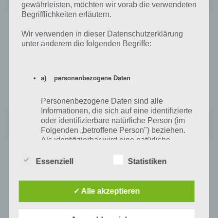
Preis:
Kostenlos
gewährleisten, möchten wir vorab die verwendeten
Begrifflichkeiten erläutern.
App im iTunes App Store für iPhone und iPad
Wir verwenden in dieser Datenschutzerklärung
unter anderem die folgenden Begriffe:
Auch im iTunes App Store könnt ihr die Anwendung kostenlos
herunterladen. DB Zugradar steht hierbei als Universal App für
iPhone, iPad und iPod Touch kostenlos zum Download zur
a) personenbezogene Daten
Verfügung:
Personenbezogene Daten sind alle
Informationen, die sich auf eine identifizierte
DB Zugradar
oder identifizierbare natürliche Person (im
Preis:
Kostenlos
Folgenden „betroffene Person") beziehen.
Als identifizierbar wird eine natürliche
Person angesehen, die direkt oder indirekt,
insbesondere mittels Zuordnung zu einer
Essenziell
Statistiken
Kennung wie einem Namen, zu einer
Auf WhatsApp teilen
Teilen auf Facebook
Kennnummer, zu Standortdaten, zu einer
Online-Kennung oder zu einem oder
✓ Alle akzeptieren
Tweet auf Twitter
mehreren besonderen Merkmalen, die
Ausdruck der physischen, physiologischen,
genetischen, psychischen, wirtschaftlichen,