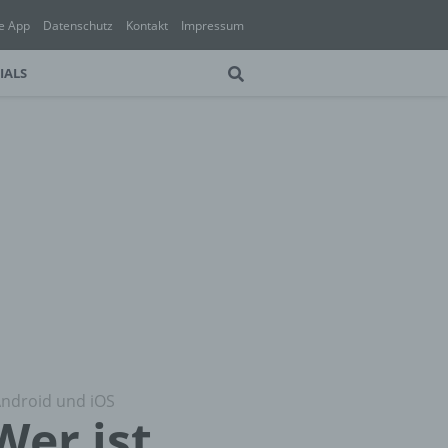
e App
Datenschutz
Kontakt
Impressum
IALS
 Android und iOS
Wer ist