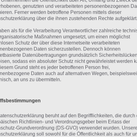
 Unternehmen die Öffentlichkeit über Art, Umfang und Zweck de
lversuch, so werden jeweils 5 Punkte abgezeogen. Man ka
rhobenen, genutzten und verarbeiteten personenbezogenen Da
mieren. Ferner werden betroffene Personen mittels dieser
 ist das aber auch Tipps kaufen, wobei aber auch wieder
schutzerklärung über die ihnen zustehenden Rechte aufgeklärt
den.
aben als für die Verarbeitung Verantwortlicher zahlreiche techn
mi Quiz gibt es derzeit kostenlos zum Download im Google
rganisatorische Maßnahmen umgesetzt, um einen möglichst
nlosen Schutz der über diese Internetseite verarbeiteten
e Version für iPhone und iPad soll im iTunes App Store sc
nenbezogenen Daten sicherzustellen. Dennoch können
en erscheinen.
netbasierte Datenübertragungen grundsätzlich Sicherheitslücke
isen, sodass ein absoluter Schutz nicht gewährleistet werden k
r ein Überblick über unsere Lösung zu Promi Quiz Wer
iesem Grund steht es jeder betroffenen Person frei,
nenbezogene Daten auch auf alternativen Wegen, beispielswe
onisch, an uns zu übermitteln.
evel 1
evel 2
iffsbestimmungen
evel 3
atenschutzerklärung beruht auf den Begrifflichkeiten, die durch
äischen Richtlinien- und Verordnungsgeber beim Erlass der
evel 4
schutz-Grundverordnung (DS-GVO) verwendet wurden. Unser
schutzerklärung soll sowohl für die Öffentlichkeit als auch für u