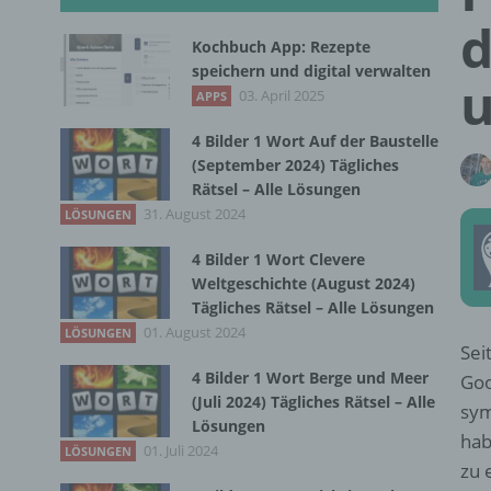
d
Kochbuch App: Rezepte
speichern und digital verwalten
u
03. April 2025
APPS
4 Bilder 1 Wort Auf der Baustelle
(September 2024) Tägliches
Rätsel – Alle Lösungen
31. August 2024
LÖSUNGEN
4 Bilder 1 Wort Clevere
Weltgeschichte (August 2024)
Tägliches Rätsel – Alle Lösungen
01. August 2024
LÖSUNGEN
Sei
4 Bilder 1 Wort Berge und Meer
Goo
(Juli 2024) Tägliches Rätsel – Alle
sym
Lösungen
hab
01. Juli 2024
LÖSUNGEN
zu 