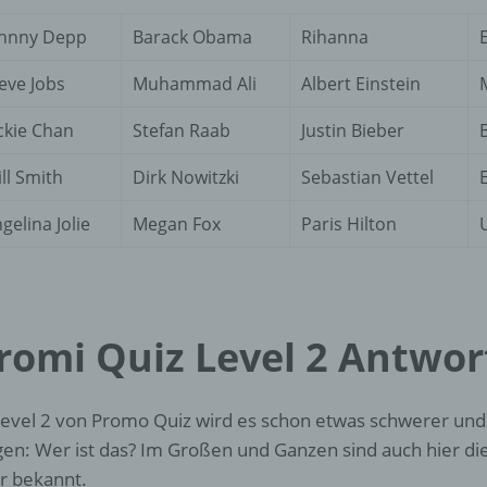
d) Einschränkung der Verarbeitung
ohnny Depp
Barack Obama
Rihanna
Einschränkung der Verarbeitung ist die Markierung gespeichert
personenbezogener Daten mit dem Ziel, ihre künftige Verarbeit
eve Jobs
Muhammad Ali
Albert Einstein
einzuschränken.
ckie Chan
Stefan Raab
Justin Bieber
ll Smith
Dirk Nowitzki
Sebastian Vettel
e) Profiling
gelina Jolie
Megan Fox
Paris Hilton
Profiling ist jede Art der automatisierten Verarbeitung
personenbezogener Daten, die darin besteht, dass diese
personenbezogenen Daten verwendet werden, um bestimmte
persönliche Aspekte, die sich auf eine natürliche Person bezie
zu bewerten, insbesondere, um Aspekte bezüglich Arbeitsleistu
wirtschaftlicher Lage, Gesundheit, persönlicher Vorlieben, Inter
romi Quiz Level 2 Antwo
Zuverlässigkeit, Verhalten, Aufenthaltsort oder Ortswechsel die
natürlichen Person zu analysieren oder vorherzusagen.
Level 2 von Promo Quiz wird es schon etwas schwerer und
gen: Wer ist das? Im Großen und Ganzen sind auch hier d
f) Pseudonymisierung
r bekannt.