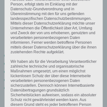
würden wir euch einfach bitte zu den Levels, wo ihr eine Lösung
Person, erfolgt stets im Einklang mit der
benötigt einfach einen Kommentar unten zu schreiben. Wir werden
Datenschutz-Grundverordnung und in
die Lösung zu Montezuma Puzzle schon in den nächsten Tagen
Übereinstimmung mit den für uns geltenden
stetig erweitern. Hierunter haben wir auch schonmal die Lösungen
landesspezifischen Datenschutzbestimmungen.
eingeteilt. Da die Level von Montezuma Puzzle sofort
Mittels dieser Datenschutzerklärung möchte unser
weiterspringen, haben wir bis auf ein Objekt alle Formen
Unternehmen die Öffentlichkeit über Art, Umfang
eingetragen.
und Zweck der von uns erhobenen, genutzten und
verarbeiteten personenbezogenen Daten
informieren. Ferner werden betroffene Personen
Überblick über alle Level:
mittels dieser Datenschutzerklärung über die ihnen
zustehenden Rechte aufgeklärt.
Level 1-20
Wir haben als für die Verarbeitung Verantwortlicher
Level 21-40
zahlreiche technische und organisatorische
Maßnahmen umgesetzt, um einen möglichst
Level 41-60
lückenlosen Schutz der über diese Internetseite
Level 61-80
verarbeiteten personenbezogenen Daten
sicherzustellen. Dennoch können Internetbasierte
Level 81-100
Datenübertragungen grundsätzlich
Sicherheitslücken aufweisen, sodass ein absoluter
Schutz nicht gewährleistet werden kann. Aus
Montezuma Puzzle Level 1 bis 20 Lösung
diesem Grund steht es jeder betroffenen Person