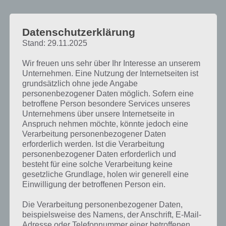
Datenschutzerklärung
Stand: 29.11.2025
Wir freuen uns sehr über Ihr Interesse an unserem
Unternehmen. Eine Nutzung der Internetseiten ist
grundsätzlich ohne jede Angabe
personenbezogener Daten möglich. Sofern eine
betroffene Person besondere Services unseres
Unternehmens über unsere Internetseite in
Anspruch nehmen möchte, könnte jedoch eine
Verarbeitung personenbezogener Daten
erforderlich werden. Ist die Verarbeitung
personenbezogener Daten erforderlich und
besteht für eine solche Verarbeitung keine
gesetzliche Grundlage, holen wir generell eine
Montezuma Puzzle Lösung aller Level für
Einwilligung der betroffenen Person ein.
iPhone und iPad
Die Verarbeitung personenbezogener Daten,
beispielsweise des Namens, der Anschrift, E-Mail-
Bis wir eine Lösung aller 100 Level für Montezuma Puzzle haben,
Adresse oder Telefonnummer einer betroffenen