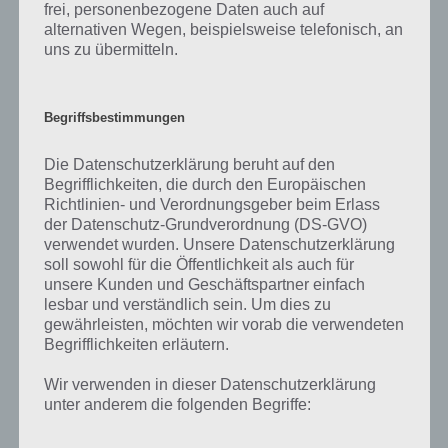
frei, personenbezogene Daten auch auf
alternativen Wegen, beispielsweise telefonisch, an
Im ersten Bild haben wir die Lösung der Level 1, 2, 3, 4, 5
uns zu übermitteln.
zusammengefasst. So müssen die Blöcke angeordnet werden, um
das Level zu lösen.
Begriffsbestimmungen
Die Datenschutzerklärung beruht auf den
Begrifflichkeiten, die durch den Europäischen
Richtlinien- und Verordnungsgeber beim Erlass
der Datenschutz-Grundverordnung (DS-GVO)
Montezuma Puzzle Level 1, 2, 3, 4, 5 Lösung
verwendet wurden. Unsere Datenschutzerklärung
soll sowohl für die Öffentlichkeit als auch für
unsere Kunden und Geschäftspartner einfach
Die restlichen Lösungen werde schon bald ergänzt. Falls du die
lesbar und verständlich sein. Um dies zu
Lösung zu einem bestimmten Level von Montezuma Puzzle wissen
gewährleisten, möchten wir vorab die verwendeten
willst, melde dich einfach in den Kommentaren
Begrifflichkeiten erläutern.
Wir verwenden in dieser Datenschutzerklärung
unter anderem die folgenden Begriffe:
Auf WhatsApp teilen
Teilen auf Facebook