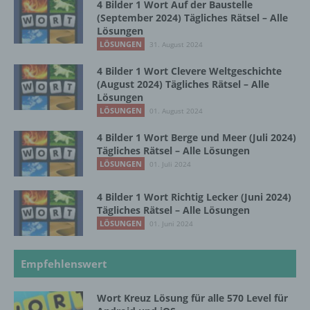
4 Bilder 1 Wort Auf der Baustelle
Verknüpfung, die Einschränkung, das
(September 2024) Tägliches Rätsel – Alle
Löschen oder die Vernichtung.
Lösungen
LÖSUNGEN
31. August 2024
d) Einschränkung der Verarbeitung
4 Bilder 1 Wort Clevere Weltgeschichte
(August 2024) Tägliches Rätsel – Alle
Lösungen
Einschränkung der Verarbeitung ist die
LÖSUNGEN
01. August 2024
Markierung gespeicherter
personenbezogener Daten mit dem Ziel, ihre
4 Bilder 1 Wort Berge und Meer (Juli 2024)
künftige Verarbeitung einzuschränken.
Tägliches Rätsel – Alle Lösungen
LÖSUNGEN
01. Juli 2024
e) Profiling
4 Bilder 1 Wort Richtig Lecker (Juni 2024)
Tägliches Rätsel – Alle Lösungen
Profiling ist jede Art der automatisierten
LÖSUNGEN
01. Juni 2024
Verarbeitung personenbezogener Daten, die
darin besteht, dass diese
personenbezogenen Daten verwendet
Empfehlenswert
werden, um bestimmte persönliche Aspekte,
die sich auf eine natürliche Person beziehen,
Wort Kreuz Lösung für alle 570 Level für
zu bewerten, insbesondere, um Aspekte