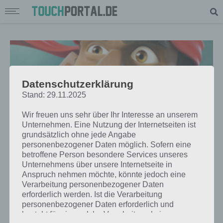
Datenschutzerklärung
Stand: 29.11.2025
Wir freuen uns sehr über Ihr Interesse an unserem
Unternehmen. Eine Nutzung der Internetseiten ist
grundsätzlich ohne jede Angabe
personenbezogener Daten möglich. Sofern eine
betroffene Person besondere Services unseres
Unternehmens über unsere Internetseite in
TIPPS & TRICKS
Anspruch nehmen möchte, könnte jedoch eine
BOOM BEACH: GRENADIER UND
Verarbeitung personenbezogener Daten
erforderlich werden. Ist die Verarbeitung
WEITERE NEUERUNGEN IM UPDATE
personenbezogener Daten erforderlich und
besteht für eine solche Verarbeitung keine
PAUL STELZER
-
09. DEZEMBER 2014