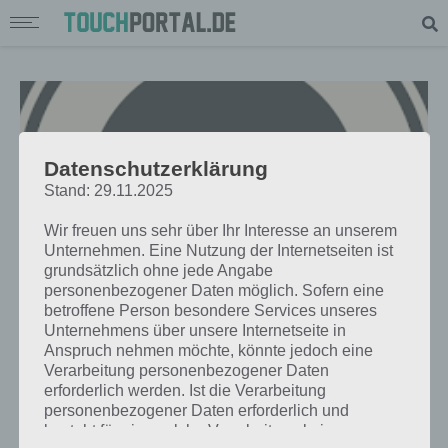
Datenschutzerklärung
Stand: 29.11.2025
Wir freuen uns sehr über Ihr Interesse an unserem
Unternehmen. Eine Nutzung der Internetseiten ist
grundsätzlich ohne jede Angabe
personenbezogener Daten möglich. Sofern eine
betroffene Person besondere Services unseres
Unternehmens über unsere Internetseite in
APPS
Anspruch nehmen möchte, könnte jedoch eine
TOP 5 MINIGAMES FÜR WINDOWS
Verarbeitung personenbezogener Daten
erforderlich werden. Ist die Verarbeitung
PHONE, ANDROID UND IOS
personenbezogener Daten erforderlich und
besteht für eine solche Verarbeitung keine
PAUL STELZER
-
04. FEBRUAR 2016