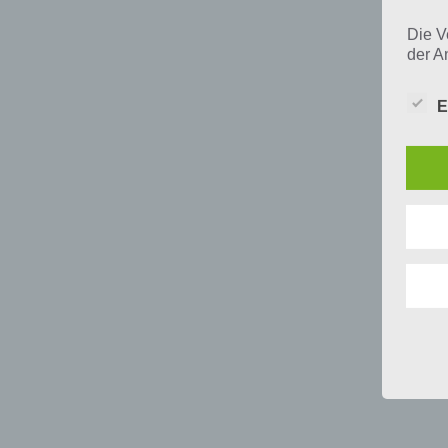
Die V
der A
Perso
und i
E
Daten
unser
uns e
infor
Daten
Wir h
und o
lücke
perso
Inter
aufwe
Aus d
perso
telef