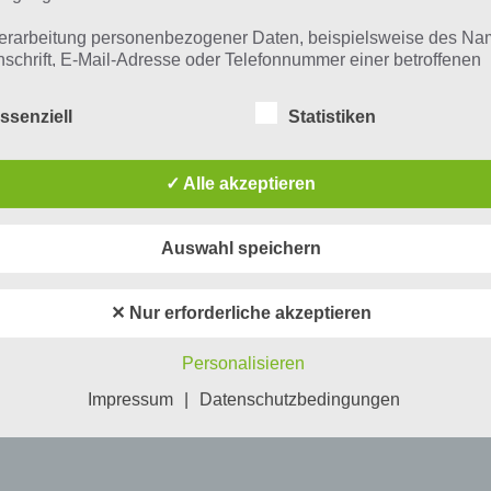
erarbeitung personenbezogener Daten, beispielsweise des Na
nschrift, E-Mail-Adresse oder Telefonnummer einer betroffenen
n, erfolgt stets im Einklang mit der Datenschutz-Grundverordnu
n Übereinstimmung mit den für uns geltenden landesspezifisch
ssenziell
Statistiken
schutzbestimmungen. Mittels dieser Datenschutzerklärung mö
 Unternehmen die Öffentlichkeit über Art, Umfang und Zweck de
rhobenen, genutzten und verarbeiteten personenbezogenen Da
✓ Alle akzeptieren
mieren. Ferner werden betroffene Personen mittels dieser
schutzerklärung über die ihnen zustehenden Rechte aufgeklärt
Auswahl speichern
aben als für die Verarbeitung Verantwortlicher zahlreiche techn
rganisatorische Maßnahmen umgesetzt, um einen möglichst
nlosen Schutz der über diese Internetseite verarbeiteten
✕ Nur erforderliche akzeptieren
nenbezogenen Daten sicherzustellen. Dennoch können
netbasierte Datenübertragungen grundsätzlich Sicherheitslücke
Personalisieren
isen, sodass ein absoluter Schutz nicht gewährleistet werden k
iesem Grund steht es jeder betroffenen Person frei,
Impressum
|
Datenschutzbedingungen
nenbezogene Daten auch auf alternativen Wegen, beispielswe
onisch, an uns zu übermitteln.