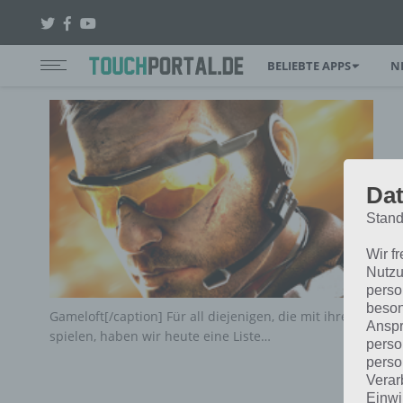
BELIEBTE APPS
N
Dat
Stand
Wir f
Nutzu
perso
beson
Gameloft[/caption] Für all diejenigen, die mit ihrem Sma
Anspr
spielen, haben wir heute eine Liste…
perso
perso
Verar
Einwi