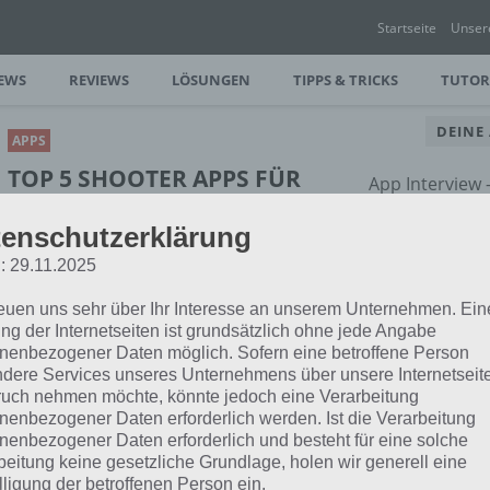
Startseite
Unser
EWS
REVIEWS
LÖSUNGEN
TIPPS & TRICKS
TUTOR
DEINE
APPS
TOP 5 SHOOTER APPS FÜR
App Interview
ANDROID, IOS UND
rund um dein
enschutzerklärung
WINDOWS PHONE
: 29.11.2025
PAUL STELZER
-
26. MÄRZ 2016
reuen uns sehr über Ihr Interesse an unserem Unternehmen. Ein
[caption id="attachment_24301"
ng der Internetseiten ist grundsätzlich ohne jede Angabe
align="alignright" width="150"] Modern
nenbezogener Daten möglich. Sofern eine betroffene Person
Combat 5 Blackout von
dere Services unseres Unternehmens über unsere Internetseite
rtphone gerne mal actionreichere Games
uch nehmen möchte, könnte jedoch eine Verarbeitung
nenbezogener Daten erforderlich werden. Ist die Verarbeitung
nenbezogener Daten erforderlich und besteht für eine solche
beitung keine gesetzliche Grundlage, holen wir generell eine
lligung der betroffenen Person ein.