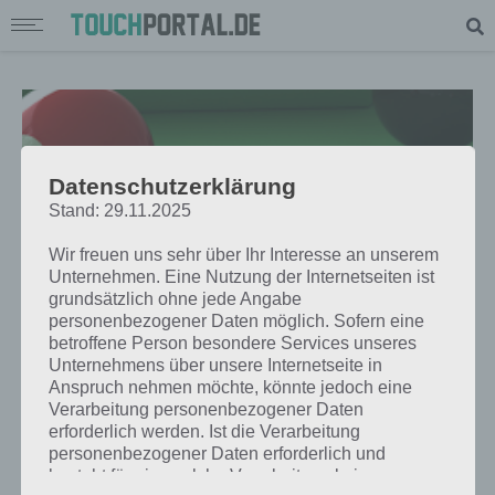
Datenschutzerklärung
Stand: 29.11.2025
Wir freuen uns sehr über Ihr Interesse an unserem
Unternehmen. Eine Nutzung der Internetseiten ist
grundsätzlich ohne jede Angabe
personenbezogener Daten möglich. Sofern eine
betroffene Person besondere Services unseres
Unternehmens über unsere Internetseite in
APPS
Anspruch nehmen möchte, könnte jedoch eine
TOP 5 SPORTSPIELE FÜR WINDOWS
Verarbeitung personenbezogener Daten
erforderlich werden. Ist die Verarbeitung
PHONE
personenbezogener Daten erforderlich und
besteht für eine solche Verarbeitung keine
PAUL STELZER
-
14. APRIL 2016