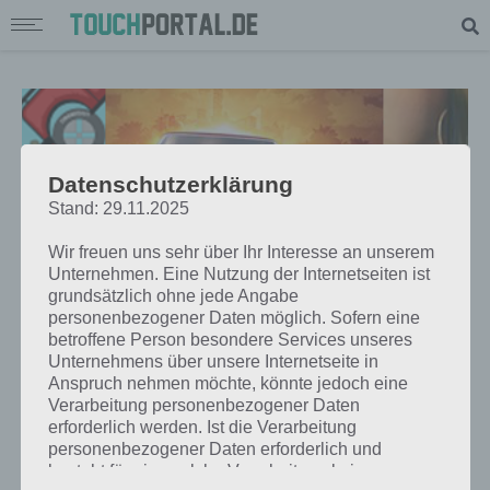
Datenschutzerklärung
Stand: 29.11.2025
Wir freuen uns sehr über Ihr Interesse an unserem
Unternehmen. Eine Nutzung der Internetseiten ist
grundsätzlich ohne jede Angabe
personenbezogener Daten möglich. Sofern eine
betroffene Person besondere Services unseres
Unternehmens über unsere Internetseite in
APPS
Anspruch nehmen möchte, könnte jedoch eine
TOP 5 RACING GAMES FÜR
Verarbeitung personenbezogener Daten
erforderlich werden. Ist die Verarbeitung
ANDROID, IOS UND WINDOWS
personenbezogener Daten erforderlich und
PHONE – MIT VOLLGAS RICHTUNG
besteht für eine solche Verarbeitung keine