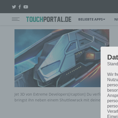
BELIEBTE APPS
N
Dat
Stand
Wir f
Nutzu
perso
beson
Jet 3D von Extreme Developers[/caption] Du verfolgst in
Anspr
bringst ihn neben einem Shuttlewrack mit deinen Plasm
perso
perso
Verar
Einwi