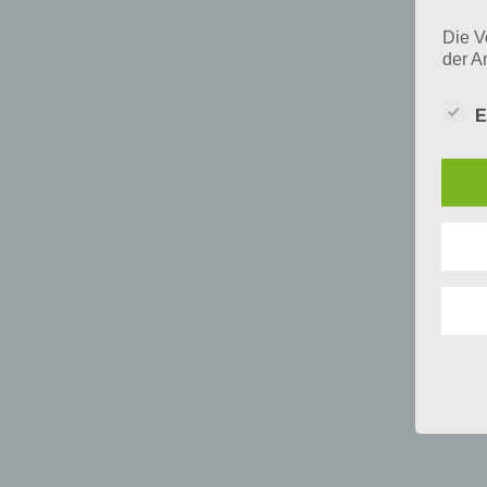
Die V
der A
Perso
und i
E
Daten
unser
uns e
infor
Daten
Wir h
und o
lücke
perso
Inter
aufwe
Aus d
perso
telef