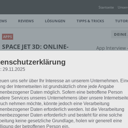
Startseite
Unser
EWS
REVIEWS
LÖSUNGEN
TIPPS & TRICKS
TUTOR
DEINE
APPS
SPACE JET 3D: ONLINE-
App Interview
WELTRAUMSHOOTER FÜR
rund um dein
enschutzerklärung
ANDROID, IOS UND
WINDOWS PHONE
: 29.11.2025
reuen uns sehr über Ihr Interesse an unserem Unternehmen. Ein
PAUL STELZER
-
22. FEBRUAR 2016
ng der Internetseiten ist grundsätzlich ohne jede Angabe
[caption id="attachment_24041"
nenbezogener Daten möglich. Sofern eine betroffene Person
align="alignright" width="150"] Space
dere Services unseres Unternehmens über unsere Internetseite
 deinem Raumschiff einen Gegner und
uch nehmen möchte, könnte jedoch eine Verarbeitung
akanonen zur…
nenbezogener Daten erforderlich werden. Ist die Verarbeitung
nenbezogener Daten erforderlich und besteht für eine solche
beitung keine gesetzliche Grundlage, holen wir generell eine
lligung der betroffenen Person ein.