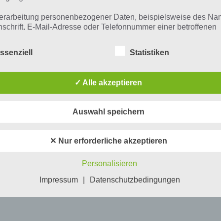
erarbeitung personenbezogener Daten, beispielsweise des Na
nschrift, E-Mail-Adresse oder Telefonnummer einer betroffenen
n, erfolgt stets im Einklang mit der Datenschutz-Grundverordnu
n Übereinstimmung mit den für uns geltenden landesspezifisch
ssenziell
Statistiken
schutzbestimmungen. Mittels dieser Datenschutzerklärung mö
 Unternehmen die Öffentlichkeit über Art, Umfang und Zweck de
rhobenen, genutzten und verarbeiteten personenbezogenen Da
✓ Alle akzeptieren
mieren. Ferner werden betroffene Personen mittels dieser
schutzerklärung über die ihnen zustehenden Rechte aufgeklärt
Auswahl speichern
aben als für die Verarbeitung Verantwortlicher zahlreiche techn
rganisatorische Maßnahmen umgesetzt, um einen möglichst
nlosen Schutz der über diese Internetseite verarbeiteten
✕ Nur erforderliche akzeptieren
nenbezogenen Daten sicherzustellen. Dennoch können
netbasierte Datenübertragungen grundsätzlich Sicherheitslücke
Personalisieren
isen, sodass ein absoluter Schutz nicht gewährleistet werden k
iesem Grund steht es jeder betroffenen Person frei,
Impressum
|
Datenschutzbedingungen
nenbezogene Daten auch auf alternativen Wegen, beispielswe
onisch, an uns zu übermitteln.