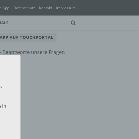
e App
Datenschutz
Kontakt
Impressum
IALS
 APP AUF TOUCHPORTAL
 – Beantworte unsere Fragen
e App
e
 in