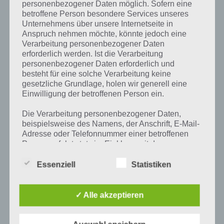
personenbezogener Daten möglich. Sofern eine
PAUL STELZER
-
16. DEZEMBER 2015
betroffene Person besondere Services unseres
[caption id="attachment_23547" align="alignright"
Unternehmens über unsere Internetseite in
width="150"] Nitro Nation Online von Creative
Anspruch nehmen möchte, könnte jedoch eine
Mobile[/caption] Wer sich schon immer gewünscht
Verarbeitung personenbezogener Daten
hat, mit PS-Boliden die Viertelmeile zu bestreiten, der
erforderlich werden. Ist die Verarbeitung
personenbezogener Daten erforderlich und
findet in Nitro Nation…
besteht für eine solche Verarbeitung keine
gesetzliche Grundlage, holen wir generell eine
Einwilligung der betroffenen Person ein.
Die Verarbeitung personenbezogener Daten,
beispielsweise des Namens, der Anschrift, E-Mail-
Adresse oder Telefonnummer einer betroffenen
Person, erfolgt stets im Einklang mit der
Datenschutz-Grundverordnung und in
Übereinstimmung mit den für uns geltenden
Essenziell
Statistiken
landesspezifischen Datenschutzbestimmungen.
Mittels dieser Datenschutzerklärung möchte unser
Unternehmen die Öffentlichkeit über Art, Umfang
✓ Alle akzeptieren
und Zweck der von uns erhobenen, genutzten und
verarbeiteten personenbezogenen Daten
APPS
informieren. Ferner werden betroffene Personen