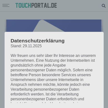
Datenschutzerklärung
Stand: 29.11.2025
Wir freuen uns sehr über Ihr Interesse an unserem
Unternehmen. Eine Nutzung der Internetseiten ist
grundsätzlich ohne jede Angabe
personenbezogener Daten möglich. Sofern eine
betroffene Person besondere Services unseres
Unternehmens über unsere Internetseite in
APPS
Anspruch nehmen möchte, könnte jedoch eine
TOP 5 FOTO-APPS FÜR WINDOWS
Verarbeitung personenbezogener Daten
erforderlich werden. Ist die Verarbeitung
PHONE, ANDROID UND IOS
personenbezogener Daten erforderlich und
besteht für eine solche Verarbeitung keine
PAUL STELZER
-
24. APRIL 2016