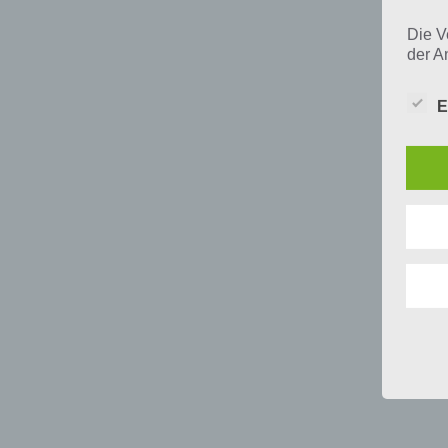
Die V
der A
Perso
und i
E
Daten
unser
uns e
infor
Daten
Wir h
und o
lücke
perso
Inter
aufwe
Aus d
perso
telef