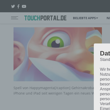
BELIEBTE APPS
N
Dat
Stand
Wir f
Nutzu
perso
beson
Spell von Happymagenta[/caption] Gehirnakrobaten aufgepa
Anspr
iPhone und iPad seit wenigen Tagen ein neues Wortspiel-
perso
perso
Verar
Einwi