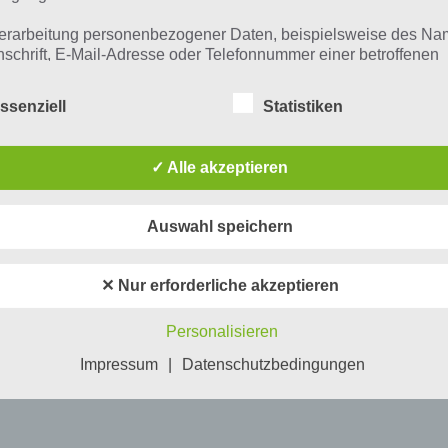
erarbeitung personenbezogener Daten, beispielsweise des Na
nschrift, E-Mail-Adresse oder Telefonnummer einer betroffenen
n, erfolgt stets im Einklang mit der Datenschutz-Grundverordnu
n Übereinstimmung mit den für uns geltenden landesspezifisch
ssenziell
Statistiken
schutzbestimmungen. Mittels dieser Datenschutzerklärung mö
 Unternehmen die Öffentlichkeit über Art, Umfang und Zweck de
rhobenen, genutzten und verarbeiteten personenbezogenen Da
✓ Alle akzeptieren
mieren. Ferner werden betroffene Personen mittels dieser
schutzerklärung über die ihnen zustehenden Rechte aufgeklärt
Auswahl speichern
aben als für die Verarbeitung Verantwortlicher zahlreiche techn
rganisatorische Maßnahmen umgesetzt, um einen möglichst
nlosen Schutz der über diese Internetseite verarbeiteten
✕ Nur erforderliche akzeptieren
nenbezogenen Daten sicherzustellen. Dennoch können
netbasierte Datenübertragungen grundsätzlich Sicherheitslücke
Personalisieren
isen, sodass ein absoluter Schutz nicht gewährleistet werden k
iesem Grund steht es jeder betroffenen Person frei,
Impressum
|
Datenschutzbedingungen
nenbezogene Daten auch auf alternativen Wegen, beispielswe
onisch, an uns zu übermitteln.