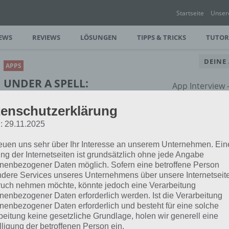
Startseite
Unser
EWS
REVIEWS
LÖSUNGEN
TIPPS & TRICKS
TUTOR
DEINE
APPS
UNDER A SPELL:
App Interview
WORTSPIEL-RÄTSEL MIT
rund um dein
enschutzerklärung
TOLLER OPTIK FÜR
IPHONE UND IPAD
: 29.11.2025
reuen uns sehr über Ihr Interesse an unserem Unternehmen. Ein
PAUL STELZER
-
24. APRIL 2017
ng der Internetseiten ist grundsätzlich ohne jede Angabe
[caption id="attachment_36560"
nenbezogener Daten möglich. Sofern eine betroffene Person
align="alignright" width="150"] Under a
dere Services unseres Unternehmens über unsere Internetseite
sst: Mit Under a Spell gibt es für
uch nehmen möchte, könnte jedoch eine Verarbeitung
Rätsel.…
nenbezogener Daten erforderlich werden. Ist die Verarbeitung
nenbezogener Daten erforderlich und besteht für eine solche
beitung keine gesetzliche Grundlage, holen wir generell eine
lligung der betroffenen Person ein.