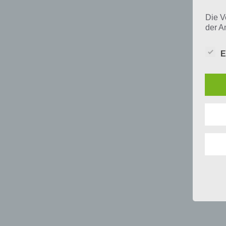
Die V
der A
Perso
und i
E
Daten
unser
uns e
infor
Daten
Wir h
und o
lücke
perso
Inter
aufwe
Aus d
perso
telef