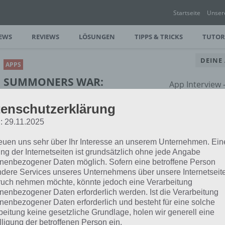
Startseite
Unser
EWS
REVIEWS
LÖSUNGEN
TIPPS & TRICKS
TUTOR
DEINE
APPS
SUMMONERS WAR:
App Interview
PACKENDES RPG FÜR
rund um dein
enschutzerklärung
SMARTPHONE UND
TABLET
: 29.11.2025
reuen uns sehr über Ihr Interesse an unserem Unternehmen. Ein
PAUL STELZER
-
02. DEZEMBER 2015
ng der Internetseiten ist grundsätzlich ohne jede Angabe
[caption id="attachment_23357"
nenbezogener Daten möglich. Sofern eine betroffene Person
align="alignright" width="150"]
dere Services unseres Unternehmens über unsere Internetseite
euch mit Summoners War ein RPG vor,
uch nehmen möchte, könnte jedoch eine Verarbeitung
ag,…
nenbezogener Daten erforderlich werden. Ist die Verarbeitung
nenbezogener Daten erforderlich und besteht für eine solche
beitung keine gesetzliche Grundlage, holen wir generell eine
lligung der betroffenen Person ein.