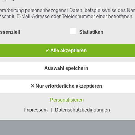
erarbeitung personenbezogener Daten, beispielsweise des Na
nschrift, E-Mail-Adresse oder Telefonnummer einer betroffenen
n, erfolgt stets im Einklang mit der Datenschutz-Grundverordnu
n Übereinstimmung mit den für uns geltenden landesspezifisch
ssenziell
Statistiken
schutzbestimmungen. Mittels dieser Datenschutzerklärung mö
 Unternehmen die Öffentlichkeit über Art, Umfang und Zweck de
rhobenen, genutzten und verarbeiteten personenbezogenen Da
✓ Alle akzeptieren
mieren. Ferner werden betroffene Personen mittels dieser
schutzerklärung über die ihnen zustehenden Rechte aufgeklärt
Auswahl speichern
aben als für die Verarbeitung Verantwortlicher zahlreiche techn
rganisatorische Maßnahmen umgesetzt, um einen möglichst
nlosen Schutz der über diese Internetseite verarbeiteten
✕ Nur erforderliche akzeptieren
nenbezogenen Daten sicherzustellen. Dennoch können
netbasierte Datenübertragungen grundsätzlich Sicherheitslücke
Personalisieren
isen, sodass ein absoluter Schutz nicht gewährleistet werden k
iesem Grund steht es jeder betroffenen Person frei,
Impressum
|
Datenschutzbedingungen
nenbezogene Daten auch auf alternativen Wegen, beispielswe
onisch, an uns zu übermitteln.