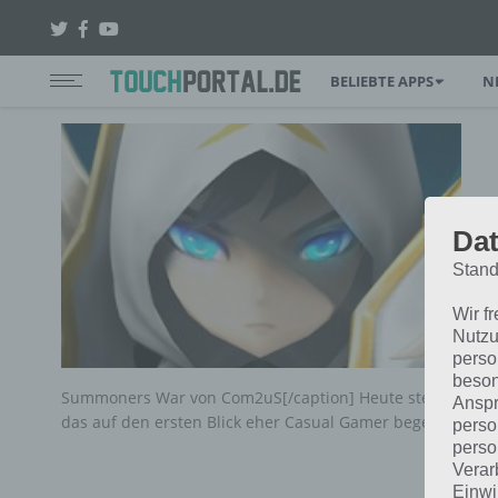
BELIEBTE APPS
N
Dat
Stand
Wir f
Nutzu
perso
beson
Summoners War von Com2uS[/caption] Heute stellen wir 
Anspr
das auf den ersten Blick eher Casual Gamer begeistern m
perso
perso
Verar
Einwi