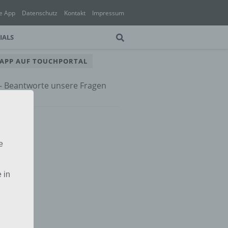
e App
Datenschutz
Kontakt
Impressum
IALS
 APP AUF TOUCHPORTAL
 – Beantworte unsere Fragen
e App
e
 in