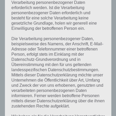
DRAGONS AUFSTIEG VON BERK:
Verarbeitung personenbezogener Daten
RUNEN KOSTENLOS VERDIENEN –
erforderlich werden. Ist die Verarbeitung
personenbezogener Daten erforderlich und
TIPPS
besteht für eine solche Verarbeitung keine
gesetzliche Grundlage, holen wir generell eine
PAUL STELZER
-
12. JULI 2014
Einwilligung der betroffenen Person ein.
[caption id="attachment_17257" align="alignright"
width="150"] Dragons Aufstieg von Berk von
Die Verarbeitung personenbezogener Daten,
Ludia[/caption] Nachfolgend findet ihr alles zur
beispielsweise des Namens, der Anschrift, E-Mail-
Premiumwährung Runen und wie ihr diese kostenlos
Adresse oder Telefonnummer einer betroffenen
in Dragons Aufstieg von Berk…
Person, erfolgt stets im Einklang mit der
Datenschutz-Grundverordnung und in
Übereinstimmung mit den für uns geltenden
landesspezifischen Datenschutzbestimmungen.
Mittels dieser Datenschutzerklärung möchte unser
Unternehmen die Öffentlichkeit über Art, Umfang
und Zweck der von uns erhobenen, genutzten und
verarbeiteten personenbezogenen Daten
informieren. Ferner werden betroffene Personen
mittels dieser Datenschutzerklärung über die ihnen
zustehenden Rechte aufgeklärt.