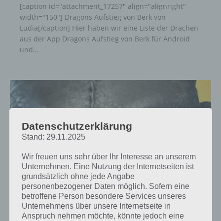
[caption id="attachment_17257" align="alignright"
width="150"] Dragons Aufstieg von Berk von
Ludia[/caption] Hier haben wir eine Liste der Drachen
aus der App Dragons Aufstieg von Berk für Android
und…
Datenschutzerklärung
Stand: 29.11.2025
Wir freuen uns sehr über Ihr Interesse an unserem
Unternehmen. Eine Nutzung der Internetseiten ist
grundsätzlich ohne jede Angabe
personenbezogener Daten möglich. Sofern eine
betroffene Person besondere Services unseres
TIPPS & TRICKS
Unternehmens über unsere Internetseite in
Anspruch nehmen möchte, könnte jedoch eine