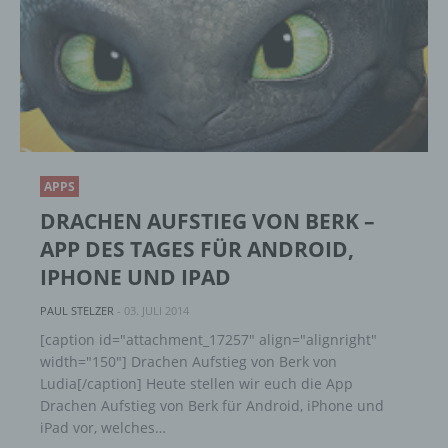
soll sowohl für die Öffentlichkeit als auch für
unsere Kunden und Geschäftspartner einfach
lesbar und verständlich sein. Um dies zu
gewährleisten, möchten wir vorab die verwendeten
Begrifflichkeiten erläutern.
Wir verwenden in dieser Datenschutzerklärung
unter anderem die folgenden Begriffe:
APPS
DRACHEN AUFSTIEG VON BERK –
a) personenbezogene Daten
APP DES TAGES FÜR ANDROID,
Personenbezogene Daten sind alle
IPHONE UND IPAD
Informationen, die sich auf eine identifizierte
oder identifizierbare natürliche Person (im
PAUL STELZER
-
03. JULI 2014
Folgenden „betroffene Person") beziehen.
[caption id="attachment_17257" align="alignright"
Als identifizierbar wird eine natürliche
width="150"] Drachen Aufstieg von Berk von
Person angesehen, die direkt oder indirekt,
Ludia[/caption] Heute stellen wir euch die App
insbesondere mittels Zuordnung zu einer
Drachen Aufstieg von Berk für Android, iPhone und
Kennung wie einem Namen, zu einer
Kennnummer, zu Standortdaten, zu einer
iPad vor, welches…
Online-Kennung oder zu einem oder