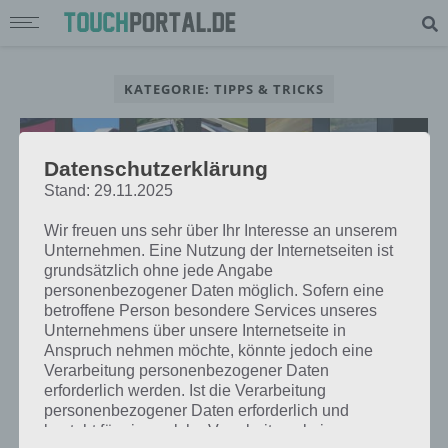
KATEGORIE: TIPPS & TRICKS
Datenschutzerklärung
Stand: 29.11.2025
TIPPS & TRICKS
GT RACING 2: LISTE DER AUTOS UND
Wir freuen uns sehr über Ihr Interesse an unserem
Unternehmen. Eine Nutzung der Internetseiten ist
FAHRZEUGE MIT TIPPS
grundsätzlich ohne jede Angabe
personenbezogener Daten möglich. Sofern eine
betroffene Person besondere Services unseres
Unternehmens über unsere Internetseite in
Anspruch nehmen möchte, könnte jedoch eine
TIPPS & TRICKS
Verarbeitung personenbezogener Daten
GT RACING 2: KOSTENLOS AN SCHEINE
erforderlich werden. Ist die Verarbeitung
GELANGEN – PREMIUM WÄHRUNG
personenbezogener Daten erforderlich und
besteht für eine solche Verarbeitung keine