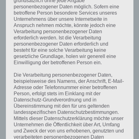
grundsätzlich ohne jede Angabe
Tipps und Tricks, aber auch ein Wort zum Thema Cheats
personenbezogener Daten möglich. Sofern eine
zusammengefasst. Diese findet ihr in der nachfolgenden Liste:
betroffene Person besondere Services unseres
Unternehmens über unsere Internetseite in
Farm Heroes Saga: Wegsperre mit
Anspruch nehmen möchte, könnte jedoch eine
Freunden kostenlos freischalten
Verarbeitung personenbezogener Daten
TIPPS & TRICKS
09. Januar 2014
erforderlich werden. Ist die Verarbeitung
personenbezogener Daten erforderlich und
Farm Heroes Saga Tipps, Lösungen und
besteht für eine solche Verarbeitung keine
Cheats für Android und iOS
gesetzliche Grundlage, holen wir generell eine
TIPPS & TRICKS
06. Januar 2014
Einwilligung der betroffenen Person ein.
MEHR TIPPS ZU
Die Verarbeitung personenbezogener Daten,
Farm Heroes
beispielsweise des Namens, der Anschrift, E-Mail-
Saga
Adresse oder Telefonnummer einer betroffenen
Person, erfolgt stets im Einklang mit der
Datenschutz-Grundverordnung und in
Auf WhatsApp teilen
Teilen auf Facebook
Übereinstimmung mit den für uns geltenden
landesspezifischen Datenschutzbestimmungen.
Mittels dieser Datenschutzerklärung möchte unser
Tweet auf Twitter
Unternehmen die Öffentlichkeit über Art, Umfang
und Zweck der von uns erhobenen, genutzten und
verarbeiteten personenbezogenen Daten