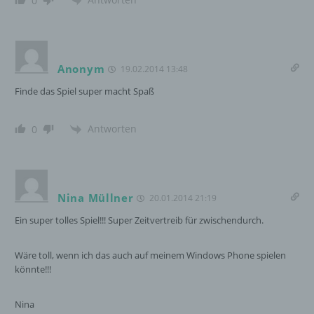
0
personenbezogener Daten mit dem Ziel, ihre
künftige Verarbeitung einzuschränken.
Anonym
19.02.2014 13:48
e) Profiling
Finde das Spiel super macht Spaß
Profiling ist jede Art der automatisierten
Verarbeitung personenbezogener Daten, die
Antworten
0
darin besteht, dass diese
personenbezogenen Daten verwendet
werden, um bestimmte persönliche Aspekte,
die sich auf eine natürliche Person beziehen,
zu bewerten, insbesondere, um Aspekte
Nina Müllner
20.01.2014 21:19
bezüglich Arbeitsleistung, wirtschaftlicher
Ein super tolles Spiel!!! Super Zeitvertreib für zwischendurch.
Lage, Gesundheit, persönlicher Vorlieben,
Interessen, Zuverlässigkeit, Verhalten,
Aufenthaltsort oder Ortswechsel dieser
Wäre toll, wenn ich das auch auf meinem Windows Phone spielen
natürlichen Person zu analysieren oder
könnte!!!
vorherzusagen.
Nina