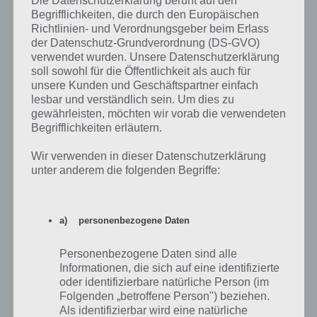
Die Datenschutzerklärung beruht auf den
Finde im Level 1621 keine Lösung. Kann mir jemand helfen
Begrifflichkeiten, die durch den Europäischen
Richtlinien- und Verordnungsgeber beim Erlass
der Datenschutz-Grundverordnung (DS-GVO)
Antworten
-1
verwendet wurden. Unsere Datenschutzerklärung
soll sowohl für die Öffentlichkeit als auch für
unsere Kunden und Geschäftspartner einfach
lesbar und verständlich sein. Um dies zu
gewährleisten, möchten wir vorab die verwendeten
mausi
14.01.2015 19:30
Begrifflichkeiten erläutern.
Total spannend
Wir verwenden in dieser Datenschutzerklärung
unter anderem die folgenden Begriffe:
Antworten
0
a) personenbezogene Daten
Zuchtschnecke
04.01.2015 13:05
Personenbezogene Daten sind alle
Informationen, die sich auf eine identifizierte
Hier 2 Tipps:
oder identifizierbare natürliche Person (im
1.Wenn noch 1 bis 3 Cropsies fehlen, sollte man den Spaten auf eine
Folgenden „betroffene Person") beziehen.
entsprechende Pflanze setzen und so die Punkte machen
Als identifizierbar wird eine natürliche
2. Immer Spaten für Bohnen ergänzen