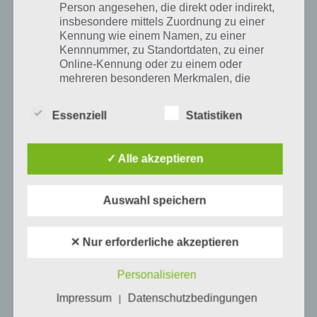
Person angesehen, die direkt oder indirekt,
insbesondere mittels Zuordnung zu einer
Schlüssel gibt’s auch beim Waschbären
Kennung wie einem Namen, zu einer
Kennnummer, zu Standortdaten, zu einer
Online-Kennung oder zu einem oder
Antworten
0
mehreren besonderen Merkmalen, die
Ausdruck der physischen, physiologischen,
genetischen, psychischen, wirtschaftlichen,
Essenziell
Statistiken
kulturellen oder sozialen Identität dieser
natürlichen Person sind, identifiziert werden
curlisue
29.12.2014 11:20
kann.
✓ Alle akzeptieren
habe eben goldbarren (angebot) gekauft!wo sind die Endlosleben?
b) betroffene Person
Antworten
0
Auswahl speichern
Betroffene Person ist jede identifizierte oder
✕ Nur erforderliche akzeptieren
identifizierbare natürliche Person, deren
personenbezogene Daten von dem für die
Angelika
27.11.2014 20:35
Verarbeitung Verantwortlichen verarbeitet
Personalisieren
werden.
hilfe!ich kann schon seit Tagen mein Farmers nicht spielen.sobald ich
Impressum
Datenschutzbedingungen
|
das Spiel zu öffnen versuche geht es sofort wieder zu.was kann das