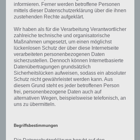
informieren. Ferner werden betroffene Personen
Mehr Artikel hier auf Touchportal
mittels dieser Datenschutzerklärung über die ihnen
zustehenden Rechte aufgeklärt.
Wir haben als für die Verarbeitung Verantwortlicher
zahlreiche technische und organisatorische
Maßnahmen umgesetzt, um einen möglichst
lückenlosen Schutz der über diese Internetseite
verarbeiteten personenbezogenen Daten
sicherzustellen. Dennoch können Internetbasierte
Datenübertragungen grundsätzlich
Sicherheitslücken aufweisen, sodass ein absoluter
Schutz nicht gewährleistet werden kann. Aus
diesem Grund steht es jeder betroffenen Person
frei, personenbezogene Daten auch auf
9
KOMMENTARE
alternativen Wegen, beispielsweise telefonisch, an
uns zu übermitteln.
neuste
Begriffsbestimmungen
Klaus
13.11.2019 06:07