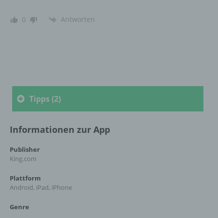
f) Pseudonymisierung
Antworten
0
Pseudonymisierung ist die Verarbeitung
personenbezogener Daten in einer Weise,
auf welche die personenbezogenen Daten
ohne Hinzuziehung zusätzlicher
Informationen nicht mehr einer spezifischen
betroffenen Person zugeordnet werden
können, sofern diese zusätzlichen
Tipps (2)
Informationen gesondert aufbewahrt werden
und technischen und organisatorischen
Maßnahmen unterliegen, die gewährleisten,
dass die personenbezogenen Daten nicht
Informationen zur App
einer identifizierten oder identifizierbaren
natürlichen Person zugewiesen werden.
Publisher
King.com
Plattform
g) Verantwortlicher oder für die Verarbeitung
Android, iPad, iPhone
Verantwortlicher
Genre
Verantwortlicher oder für die Verarbeitung