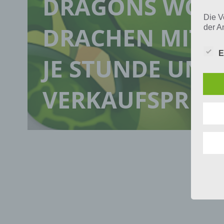
DRAGONS WOR
Die V
DRACHEN MIT 
der A
Perso
und i
E
Daten
JE STUNDE UND
unser
uns e
infor
VERKAUFSPREIS
Daten
Wir h
und o
lücke
perso
Inter
aufwe
Aus d
perso
telef