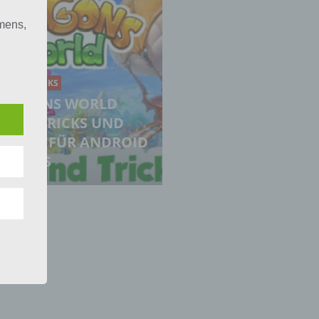
mens,
ng
en
chte
IPPS & TRICKS
r von
DRAGONS WORLD
ten
IPPS, TRICKS UND
.
HEATS FÜR ANDROID
ND IOS
ische
n
ann.
ise