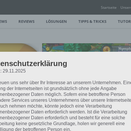
Startseite
Unser
EWS
REVIEWS
LÖSUNGEN
TIPPS & TRICKS
TUTOR
enschutzerklärung
: 29.11.2025
reuen uns sehr über Ihr Interesse an unserem Unternehmen. Ein
ng der Internetseiten ist grundsätzlich ohne jede Angabe
TIPPS & TRICKS
nenbezogener Daten möglich. Sofern eine betroffene Person
DRAGONS WORLD: LI
dere Services unseres Unternehmens über unsere Internetseite
uch nehmen möchte, könnte jedoch eine Verarbeitung
DRACHEN – TIPPS Z
nenbezogener Daten erforderlich werden. Ist die Verarbeitung
nenbezogener Daten erforderlich und besteht für eine solche
beitung keine gesetzliche Grundlage, holen wir generell eine
lligung der betroffenen Person ein.