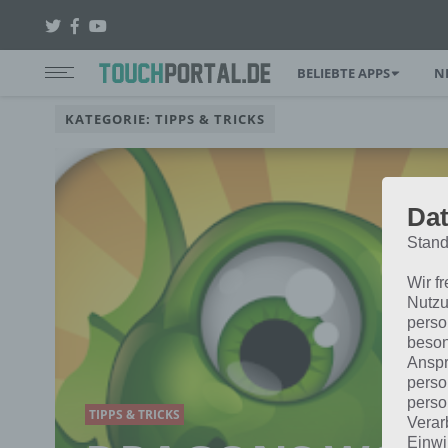
BELIEBTE APPS
N
KATEGORIE: TIPPS & TRICKS
Dat
Stand
Wir f
Nutzu
perso
beson
Anspr
perso
perso
TIPPS & TRICKS
Verar
Einwi