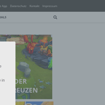
e App
Datenschutz
Kontakt
Impressum
IALS
e
STE DER
 in
UM KREUZEN