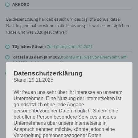
AKKORD
Bei dieser Lösung handelt es sich um das tägliche Bonus Rätsel.
Nachfolgend haben wir noch die Links beispielsweise zum täglichen
Rätsel und was 2020 gesucht war:
Tägliches Rätsel:
Zur Lösung vom 9.1.2021
Rätsel aus dem Jahr 2020:
Schau mal, was vor einem Jahr, am
9.1.2020, als Lösung gesucht war
Datenschutzerklärung
Zur Übersicht
:
4 Bilder 1 Wort Lösungen zu Die Welt der Musik
im Januar 2021
!
Stand: 29.11.2025
Wir freuen uns sehr über Ihr Interesse an unserem
Unternehmen. Eine Nutzung der Internetseiten ist
grundsätzlich ohne jede Angabe
personenbezogener Daten möglich. Sofern eine
betroffene Person besondere Services unseres
Unternehmens über unsere Internetseite in
Anspruch nehmen möchte, könnte jedoch eine
Verarbeitung personenbezogener Daten