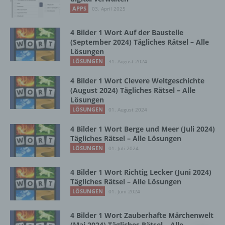
Vorgang oder jede solche Vorgangsreihe im
APPS
03. April 2025
Zusammenhang mit personenbezogenen
Daten wie das Erheben, das Erfassen, die
Organisation, das Ordnen, die Speicherung,
4 Bilder 1 Wort Auf der Baustelle
die Anpassung oder Veränderung, das
(September 2024) Tägliches Rätsel – Alle
Lösungen
Auslesen, das Abfragen, die Verwendung,
die Offenlegung durch Übermittlung,
LÖSUNGEN
31. August 2024
Verbreitung oder eine andere Form der
4 Bilder 1 Wort Clevere Weltgeschichte
Bereitstellung, den Abgleich oder die
(August 2024) Tägliches Rätsel – Alle
Verknüpfung, die Einschränkung, das
Lösungen
Löschen oder die Vernichtung.
LÖSUNGEN
01. August 2024
4 Bilder 1 Wort Berge und Meer (Juli 2024)
d) Einschränkung der Verarbeitung
Tägliches Rätsel – Alle Lösungen
LÖSUNGEN
01. Juli 2024
Einschränkung der Verarbeitung ist die
Markierung gespeicherter
4 Bilder 1 Wort Richtig Lecker (Juni 2024)
personenbezogener Daten mit dem Ziel, ihre
Tägliches Rätsel – Alle Lösungen
künftige Verarbeitung einzuschränken.
LÖSUNGEN
01. Juni 2024
4 Bilder 1 Wort Zauberhafte Märchenwelt
e) Profiling
(Mai 2024) Tägliches Rätsel – Alle