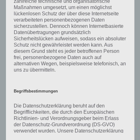
zahlreiche technische und organisatorische
gibt es dazu zu wissen? Passt das Wort auch zu Die Welt der Musik?
Maßnahmen umgesetzt, um einen möglichst
Zu bestimmten Lösungen präsentieren wir daher auch immer eine
lückenlosen Schutz der über diese Internetseite
kurze Begriffserklärung!
verarbeiteten personenbezogenen Daten
sicherzustellen. Dennoch können Internetbasierte
Zu Akkord haben wir zunächst keine weiteren Informationen parat!
Datenübertragungen grundsätzlich
Sicherheitslücken aufweisen, sodass ein absoluter
Schutz nicht gewährleistet werden kann. Aus
diesem Grund steht es jeder betroffenen Person
frei, personenbezogene Daten auch auf
Auf WhatsApp teilen
Teilen auf Facebook
alternativen Wegen, beispielsweise telefonisch, an
uns zu übermitteln.
Tweet auf Twitter
Begriffsbestimmungen
Mehr Artikel hier auf Touchportal
Die Datenschutzerklärung beruht auf den
Begrifflichkeiten, die durch den Europäischen
Richtlinien- und Verordnungsgeber beim Erlass
der Datenschutz-Grundverordnung (DS-GVO)
verwendet wurden. Unsere Datenschutzerklärung
soll sowohl für die Öffentlichkeit als auch für