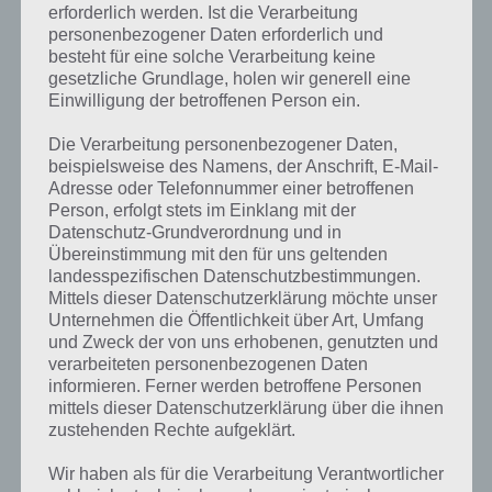
erforderlich werden. Ist die Verarbeitung
personenbezogener Daten erforderlich und
besteht für eine solche Verarbeitung keine
gesetzliche Grundlage, holen wir generell eine
Einwilligung der betroffenen Person ein.
Die Verarbeitung personenbezogener Daten,
beispielsweise des Namens, der Anschrift, E-Mail-
Adresse oder Telefonnummer einer betroffenen
Person, erfolgt stets im Einklang mit der
Datenschutz-Grundverordnung und in
Übereinstimmung mit den für uns geltenden
landesspezifischen Datenschutzbestimmungen.
Mittels dieser Datenschutzerklärung möchte unser
Unternehmen die Öffentlichkeit über Art, Umfang
und Zweck der von uns erhobenen, genutzten und
verarbeiteten personenbezogenen Daten
Kurze Begriffserklärung zur Lösung
informieren. Ferner werden betroffene Personen
Akkord
mittels dieser Datenschutzerklärung über die ihnen
zustehenden Rechte aufgeklärt.
Akkord ist die Lösung für das tägliche Bonus Rätsel am 9.1.2021 in 4
Wir haben als für die Verarbeitung Verantwortlicher
Bilder 1 Wort, doch welche Bedeutung hat dieses eigentlich und was