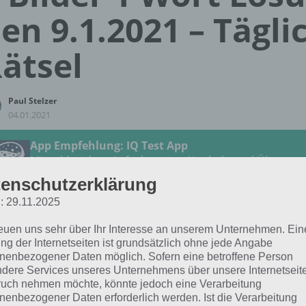
en 9.1.2021 – Tägli
ätsel
Paul Stelzer
04.01.2021
App Empfehlung: IQ Test App
Mit zahlreichen Aufgaben zum Knobeln und Üben
JETZT KOSTENLOS HERUNTERLADEN
enschutzerklärung
: 29.11.2025
 Lösung für das tägliche Rätsel vom 9.1.2021 zu Die Welt 
reuen uns sehr über Ihr Interesse an unserem Unternehmen. Ein
1 in 4 Bilder 1 Wort. Wenn du dort aktuell feststeckst, hie
ng der Internetseiten ist grundsätzlich ohne jede Angabe
nenbezogener Daten möglich. Sofern eine betroffene Person
dere Services unseres Unternehmens über unsere Internetseite
SAXOPHON
uch nehmen möchte, könnte jedoch eine Verarbeitung
nenbezogener Daten erforderlich werden. Ist die Verarbeitung