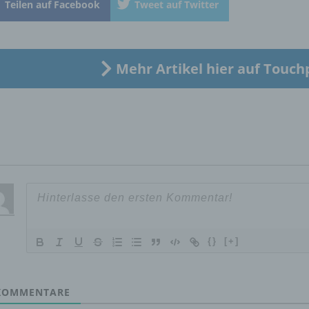
Teilen auf Facebook
Tweet auf Twitter
„betroffene Person") beziehen. Als identifizierbar wird eine natü
Person angesehen, die direkt oder indirekt, insbesondere mittel
Zuordnung zu einer Kennung wie einem Namen, zu einer
Kennnummer, zu Standortdaten, zu einer Online-Kennung oder
einem oder mehreren besonderen Merkmalen, die Ausdruck de
Mehr Artikel hier auf Touch
physischen, physiologischen, genetischen, psychischen,
wirtschaftlichen, kulturellen oder sozialen Identität dieser natür
Person sind, identifiziert werden kann.
b) betroffene Person
Betroffene Person ist jede identifizierte oder identifizierbare
natürliche Person, deren personenbezogene Daten von dem für
Verarbeitung Verantwortlichen verarbeitet werden.
{}
[+]
c) Verarbeitung
OMMENTARE
Verarbeitung ist jeder mit oder ohne Hilfe automatisierter Verfa