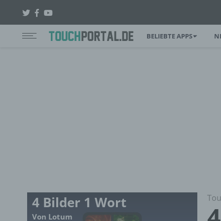
BELIEBTE APPS
N
Tou
4 Bilder 1 Wort
4
Von Lotum