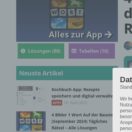
d
R
Alles zur App
Lösungen (88)
Tabellen (16)
Neuste Artikel
Dat
Stand
Kochbuch App: Rezepte
Die
speichern und digital verwalten
Wir f
202
03. April 2025
APPS
Nutzu
perso
4 Bilder 1 Wort Auf der Baustelle
beson
(September 2024) Tägliches
Anspr
Rätsel – Alle Lösungen
perso