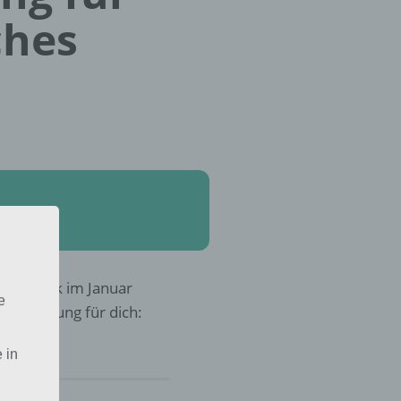
ches
der Musik im Januar
e
r die Lösung für dich:
 in