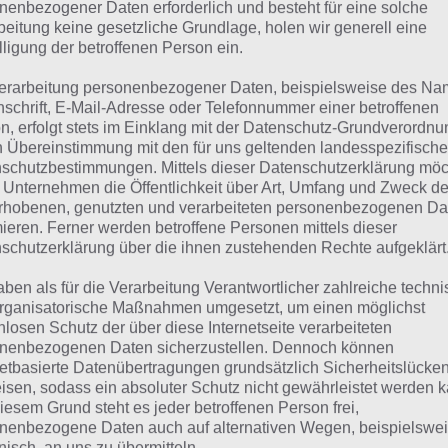
suchst eine andere Lösung?
nenbezogener Daten erforderlich und besteht für eine solche
beitung keine gesetzliche Grundlage, holen wir generell eine
lligung der betroffenen Person ein.
Tägliches BONUS Rätsel:
Zur Lösung vom 9.1.2021
erarbeitung personenbezogener Daten, beispielsweise des Na
Rätsel aus dem Jahr 2020:
Schau mal, was vor einem Jahr, a
nschrift, E-Mail-Adresse oder Telefonnummer einer betroffenen
n, erfolgt stets im Einklang mit der Datenschutz-Grundverordnu
gesucht war
n Übereinstimmung mit den für uns geltenden landesspezifisch
schutzbestimmungen. Mittels dieser Datenschutzerklärung mö
Zur Übersicht
:
4 Bilder 1 Wort Lösungen zu Die Welt der Mu
 Unternehmen die Öffentlichkeit über Art, Umfang und Zweck de
rhobenen, genutzten und verarbeiteten personenbezogenen Da
mieren. Ferner werden betroffene Personen mittels dieser
schutzerklärung über die ihnen zustehenden Rechte aufgeklärt
aben als für die Verarbeitung Verantwortlicher zahlreiche techn
rganisatorische Maßnahmen umgesetzt, um einen möglichst
nlosen Schutz der über diese Internetseite verarbeiteten
nenbezogenen Daten sicherzustellen. Dennoch können
netbasierte Datenübertragungen grundsätzlich Sicherheitslücke
isen, sodass ein absoluter Schutz nicht gewährleistet werden k
iesem Grund steht es jeder betroffenen Person frei,
nenbezogene Daten auch auf alternativen Wegen, beispielswe
onisch, an uns zu übermitteln.