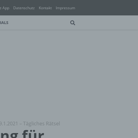
e App
Datenschutz
Kontakt
Impressum
IALS
9.1.2021 – Tägliches Rätsel
ung für