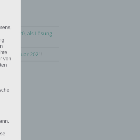
mens,
m 9.1.2020, als Lösung
ng
en
chte
sik im Januar 2021
!
r von
ten
.
ische
n
ann.
ise