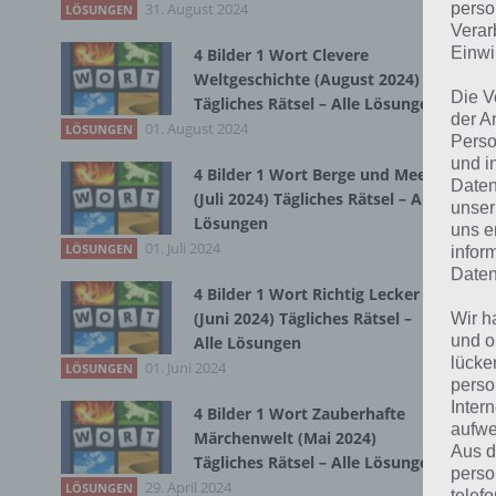
31. August 2024
Du 
perso
LÖSUNGEN
Verar
Einwi
4 Bilder 1 Wort Clevere
Weltgeschichte (August 2024)
Die V
Tägliches Rätsel – Alle Lösungen
der A
01. August 2024
LÖSUNGEN
Perso
und i
4 Bilder 1 Wort Berge und Meer
Daten
(Juli 2024) Tägliches Rätsel – Alle
unser
Lösungen
uns e
01. Juli 2024
LÖSUNGEN
infor
Daten
4 Bilder 1 Wort Richtig Lecker
(Juni 2024) Tägliches Rätsel –
Wir h
und o
Alle Lösungen
lücke
01. Juni 2024
LÖSUNGEN
perso
Inter
4 Bilder 1 Wort Zauberhafte
aufwe
Märchenwelt (Mai 2024)
Aus d
Tägliches Rätsel – Alle Lösungen
perso
29. April 2024
LÖSUNGEN
telef